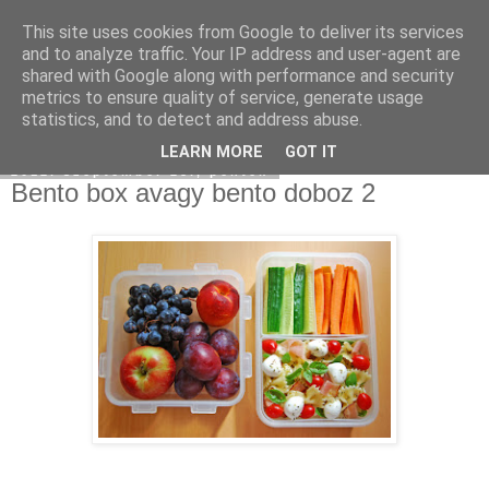
This site uses cookies from Google to deliver its services
Moha Konyha
and to analyze traffic. Your IP address and user-agent are
shared with Google along with performance and security
metrics to ensure quality of service, generate usage
statistics, and to detect and address abuse.
▼
LEARN MORE
GOT IT
2012. szeptember 28., péntek
Bento box avagy bento doboz 2