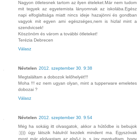
Nagyon ötletesnek tartom az ilyen ételeket.Már nem tudom
mit tegyek az egyetemista lányomnak az iskolába.Egész
napi elfoglaltsága miatt nincs ideje hazajönni és gondban
vagyok mit egyen ami egészséges,nem is hizlal mint a
szendvicsek!
Köszönöm és várom a további ötleteket!
Terézia Debrecen
Válasz
Névtelen
2012. szeptember 30. 9:38
Megtaláltam a dobozok lelőhelyét!!!
Moha !!! ez nem ugyan olyan, mint a tupperware emeletes
dobozai ?
Válasz
Névtelen
2012. szeptember 30. 9:54
Még ha sokáig itt olvasgatok, akkor a hűtődbe is bebujok
:)))) úgy látszik hátulról kezdek mindent ma. Egyszóvak
most már elolvastam az első-t is, s így megtudtam, hogy