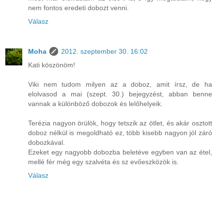
nem fontos eredeti dobozt venni.
Válasz
Moha
2012. szeptember 30. 16:02
Kati köszönöm!
Viki nem tudom milyen az a doboz, amit írsz, de ha
elolvasod a mai (szept. 30.) bejegyzést, abban benne
vannak a különböző dobozok és lelőhelyeik.
Terézia nagyon örülök, hogy tetszik az ötlet, és akár osztott
doboz nélkül is megoldható ez, több kisebb nagyon jól záró
dobozkával.
Ezeket egy nagyobb dobozba beletéve egyben van az étel,
mellé fér még egy szalvéta és sz evőeszközök is.
Válasz