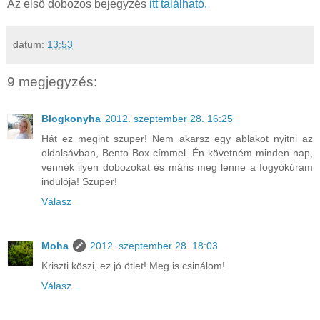
Az első dobozos bejegyzés
itt található.
dátum:
13:53
9 megjegyzés:
Blogkonyha
2012. szeptember 28. 16:25
Hát ez megint szuper! Nem akarsz egy ablakot nyitni az
oldalsávban, Bento Box címmel. Én követném minden nap,
vennék ilyen dobozokat és máris meg lenne a fogyókúrám
indulója! Szuper!
Válasz
Moha
2012. szeptember 28. 18:03
Kriszti köszi, ez jó ötlet! Meg is csinálom!
Válasz