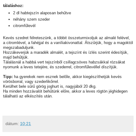
tálaláshoz:
2 dl habtejszín alaposan behűtve
néhány szem szeder
citromfűlevél
Kevés szedret félreteszünk, a többit összeturmixoljuk az almalé felével,
a citromlével, a fahéjjal és a vaníliakivonattal. Átszűrjük, hogy a magoktól
megszabaduljunk.
Hozzákeverjük a maradék almalét, a tejszínt és ízlés szerint édesítjük,
majd behűtjük.
Tálalásnál a habbá vert tejszínből csillagcsöves habzsákkal rózsákat
nyomunk a leves tetejére, és szederrel, citromfűlevéllel díszítjük.
Tipp:
ha gyerekek nem esznek belőle, akkor kiegészíthetjük kevés
vörösborral, vagy szederlikőrrel.
Kerülhet bele sűrű görög joghurt is, nagyjából 20 dkg.
Ha minden hozzávalót behűtünk előre, akkor a leves rögtön jéghidegen
tálalható az elkészítés után.
dátum:
10:21