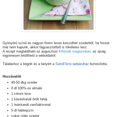
Gyönyörű színű és nagyon finom leves készülhet szederből, ha frisset
már nem kapunk, akkor fagyasztottból is tökéletes lesz.
A recept megtalálható az augusztusi
Kifőztük magazinban
, az újság
ingyenesen letölthető a weboldalról.
Tálaláshoz a bögrét és a tányért a
SütniFőzni webáruház
biztosította.
Hozzávalók
40-50 dkg szeder
8 dl 100%-os almalé
1 citrom leve
1 kávéskanál őrölt fahéj
1 teáskanál vaníliakivonat
5 dl habtejszín
cukor ízlés szerint