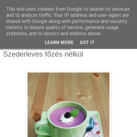
This site uses cookies from Google to deliver its services
Moha Konyha
and to analyze traffic. Your IP address and user-agent are
shared with Google along with performance and security
metrics to ensure quality of service, generate usage
statistics, and to detect and address abuse.
▼
LEARN MORE
GOT IT
2014. augusztus 26., kedd
Szederleves főzés nélkül