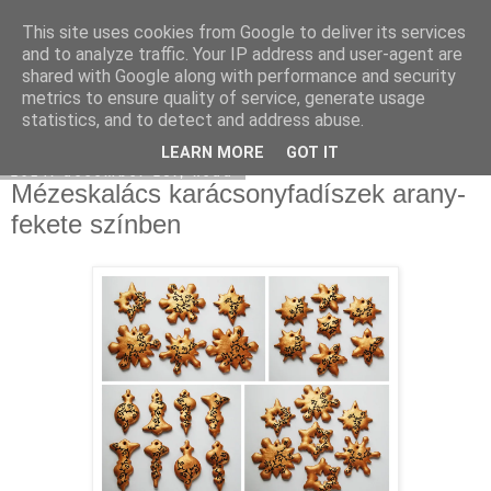
This site uses cookies from Google to deliver its services
Moha Konyha
and to analyze traffic. Your IP address and user-agent are
shared with Google along with performance and security
metrics to ensure quality of service, generate usage
statistics, and to detect and address abuse.
▼
LEARN MORE
GOT IT
2014. december 23., kedd
Mézeskalács karácsonyfadíszek arany-
fekete színben