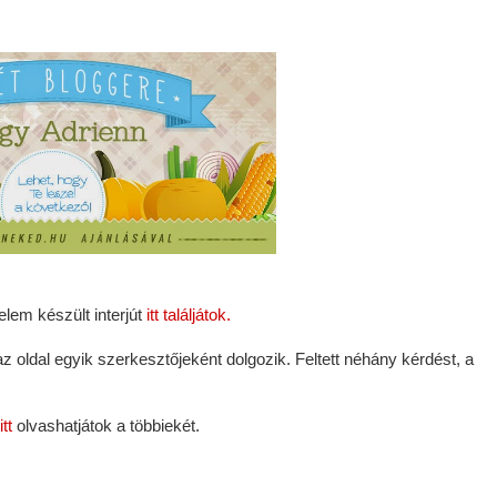
elem készült interjút
itt találjátok.
az oldal egyik szerkesztőjeként dolgozik. Feltett néhány kérdést, a
itt
olvashatjátok a többiekét.