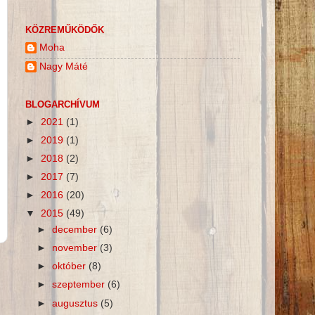
KÖZREMŰKÖDŐK
Moha
Nagy Máté
BLOGARCHÍVUM
►
2021
(1)
►
2019
(1)
►
2018
(2)
►
2017
(7)
►
2016
(20)
▼
2015
(49)
►
december
(6)
►
november
(3)
►
október
(8)
►
szeptember
(6)
►
augusztus
(5)