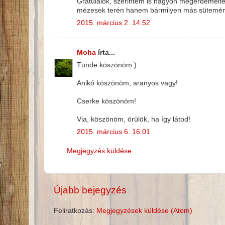
Gratulálok, szerintem is nagyon megérdemelte
mézesek terén hanem bármilyen más sütemény, 
2015. március 2. 14:52
Moha
írta...
Tünde köszönöm:)
Anikó köszönöm, aranyos vagy!
Cserke köszönöm!
Via, köszönöm, örülök, ha így látod!
2015. március 6. 16:01
Megjegyzés küldése
Újabb bejegyzés
Feliratkozás:
Megjegyzések küldése (Atom)