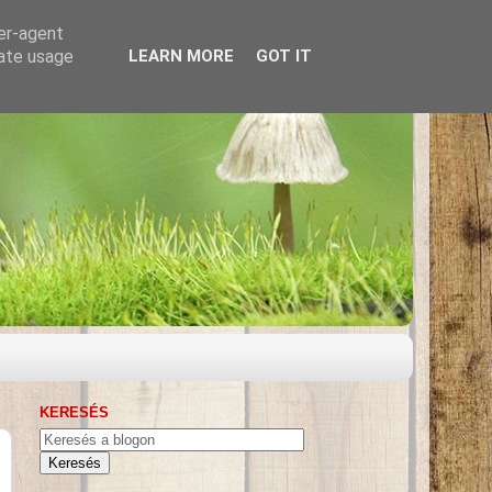
ser-agent
rate usage
LEARN MORE
GOT IT
KERESÉS