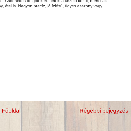
d. Csodálatos dolgok kerülnek ki a kezeid közül, nemcsak
étel is. Nagyon precíz, jó ízlésű, ügyes asszony vagy.
Főoldal
Régebbi bejegyzés