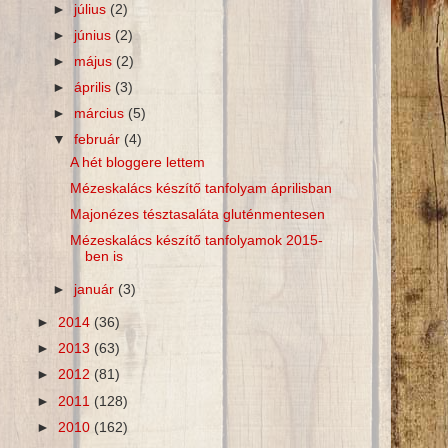
►
július
(2)
►
június
(2)
►
május
(2)
►
április
(3)
►
március
(5)
▼
február
(4)
A hét bloggere lettem
Mézeskalács készítő tanfolyam áprilisban
Majonézes tésztasaláta gluténmentesen
Mézeskalács készítő tanfolyamok 2015-
ben is
►
január
(3)
►
2014
(36)
►
2013
(63)
►
2012
(81)
►
2011
(128)
►
2010
(162)