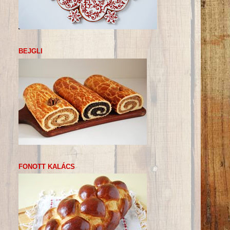
BEJGLI
FONOTT KALÁCS