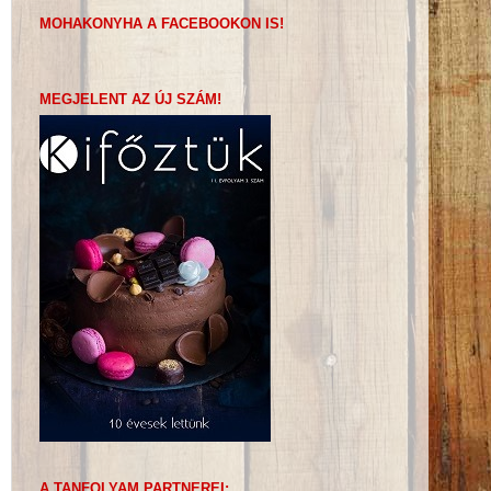
MOHAKONYHA A FACEBOOKON IS!
MEGJELENT AZ ÚJ SZÁM!
A TANFOLYAM PARTNEREI: