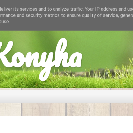
liver its services and to analyze traffic. Your IP address and u
rmance and security metrics to ensure quality of service, gene
buse.
onyha