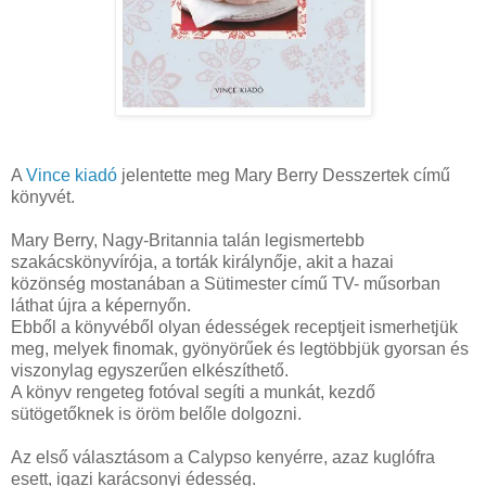
A
Vince kiadó
jelentette meg Mary Berry Desszertek című
könyvét.
Mary Berry, Nagy-Britannia talán legismertebb
szakácskönyvírója, a torták királynője, akit a hazai
közönség mostanában a Sütimester című TV- műsorban
láthat újra a képernyőn.
Ebből a könyvéből olyan édességek receptjeit ismerhetjük
meg, melyek finomak, gyönyörűek és legtöbbjük gyorsan és
viszonylag egyszerűen elkészíthető.
A könyv rengeteg fotóval segíti a munkát, kezdő
sütögetőknek is öröm belőle dolgozni.
Az első választásom a Calypso kenyérre, azaz kuglófra
esett, igazi karácsonyi édesség.