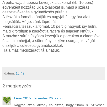
A puha vajat habosra keverjük a cukorral (kb. 10 perc)
egyenként hozzáadjuk a tojásokat is, majd a száraz
összetevőket és a gyümölcsös pürét is.
A tésztát a formába öntjük és nagyjából egy óra alatt
megsütjük. Végezzünk tűpróbát!
Fémrácsra tesszük a formát, 10 percig hagyjuk így hűlni,
majd kifordítjuk a kuglófot a rácsra és teljesen kihűtjük.
A mázhoz sűrűn folyósra keverjük a porcukrot a citromlével
és a citromhéjjal, a sütemény tetejére csurgatjuk, végül
díszítjük a cukrozott gyümölcsökkel.
Ha a máz megszáradt, tálalhatjuk.
dátum:
13:49
2 megjegyzés:
Lívia
2015. december 26. 22:25
Nagyon szép látvány és biztos, hogy finom is. Szívesen