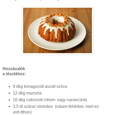
Hozzávalók
a tésztához:
9 dkg kimagozott aszalt szilva
12 dkg mazsola
10 dkg cukrozott citrom- vagy narancshéj
3,5 dl száraz vörösbor (nálam fehérbor, mert ez
volt itthon)