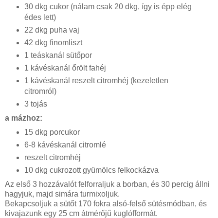
30 dkg cukor (nálam csak 20 dkg, így is épp elég
édes lett)
22 dkg puha vaj
42 dkg finomliszt
1 teáskanál sütőpor
1 kávéskanál őrölt fahéj
1 kávéskanál reszelt citromhéj (kezeletlen
citromról)
3 tojás
a mázhoz:
15 dkg porcukor
6-8 kávéskanál citromlé
reszelt citromhéj
10 dkg cukrozott gyümölcs felkockázva
Az első 3 hozzávalót felforraljuk a borban, és 30 percig állni
hagyjuk, majd simára turmixoljuk.
Bekapcsoljuk a sütőt 170 fokra alsó-felső sütésmódban, és
kivajazunk egy 25 cm átmérőjű kuglófformát.