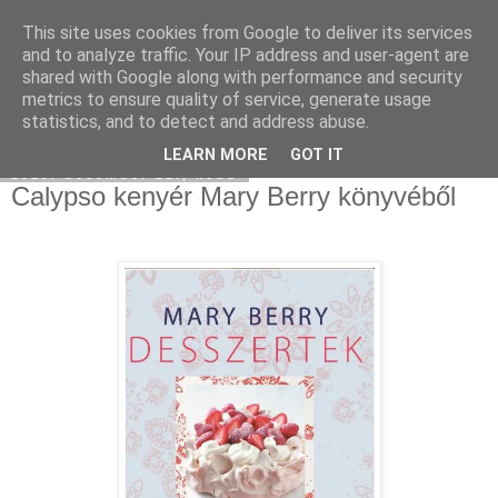
This site uses cookies from Google to deliver its services
Moha Konyha
and to analyze traffic. Your IP address and user-agent are
shared with Google along with performance and security
metrics to ensure quality of service, generate usage
statistics, and to detect and address abuse.
▼
LEARN MORE
GOT IT
2015. december 22., kedd
Calypso kenyér Mary Berry könyvéből