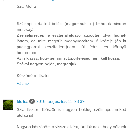
Szia Moha
Szülnapi torta lett belőle (magamnak :) ) Imádtuk minden
morzsáját!
Zseniális recept, a tésztánál először aggódtam olyan hígnak
láttam, de mire megsült megnyugodtam. A krémje (én itt
pudingporral készítettem)nem túl édes és könnyű
hmmmmm.
Az is klassz, hogy semmi sütőporféleség nem kell hozzá.
Szóval nagyon bejön, megtartjuk !!
Köszönöm, Eszter
Válasz
Moha
2016. augusztus 11. 23:39
Szia Eszter! Először is nagyon boldog szülinapot neked
utólag is!
Nagyon köszönöm a visszajelzést, örülök neki, hogy nálatok