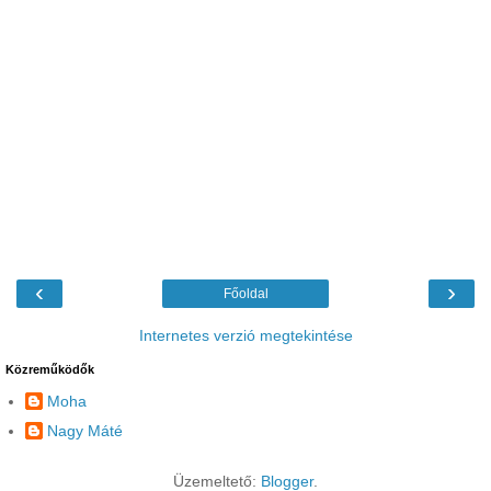
‹
›
Főoldal
Internetes verzió megtekintése
Közreműködők
Moha
Nagy Máté
Üzemeltető:
Blogger
.