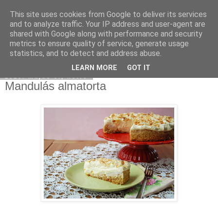
This site uses cookies from Google to deliver its services
Moha Konyha
and to analyze traffic. Your IP address and user-agent are
shared with Google along with performance and security
metrics to ensure quality of service, generate usage
statistics, and to detect and address abuse.
▼
LEARN MORE
GOT IT
2016. május 9., hétfő
Mandulás almatorta