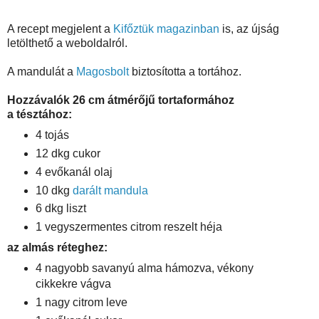
A recept megjelent a
Kifőztük magazinban
is, az újság
letölthető a weboldalról.
A mandulát a
Magosbolt
biztosította a tortához.
Hozzávalók 26 cm átmérőjű tortaformához
a tésztához:
4 tojás
12 dkg cukor
4 evőkanál olaj
10 dkg
darált mandula
6 dkg liszt
1 vegyszermentes citrom reszelt héja
az almás réteghez:
4 nagyobb savanyú alma hámozva, vékony
cikkekre vágva
1 nagy citrom leve