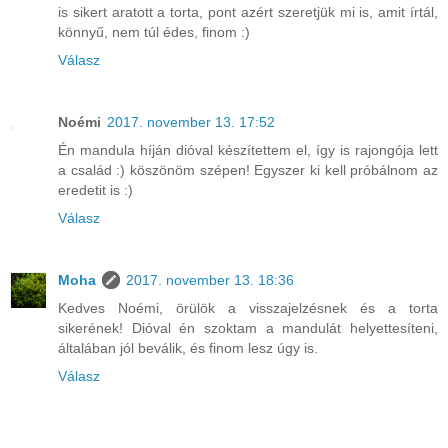
is sikert aratott a torta, pont azért szeretjük mi is, amit írtál,
könnyű, nem túl édes, finom :)
Válasz
Noémi
2017. november 13. 17:52
Én mandula híján dióval készítettem el, így is rajongója lett
a család :) köszönöm szépen! Egyszer ki kell próbálnom az
eredetit is :)
Válasz
Moha
2017. november 13. 18:36
Kedves Noémi, örülök a visszajelzésnek és a torta
sikerének! Dióval én szoktam a mandulát helyettesíteni,
általában jól beválik, és finom lesz úgy is.
Válasz