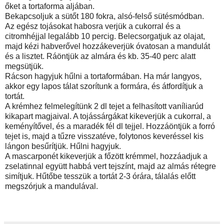
őket a tortaforma aljában.
Bekapcsoljuk a sütőt 180 fokra, alsó-felső sütésmódban.
Az egész tojásokat habosra verjük a cukorral és a
citromhéjjal legalább 10 percig. Belecsorgatjuk az olajat,
majd kézi habverővel hozzákeverjük óvatosan a mandulát
és a lisztet. Ráöntjük az almára és kb. 35-40 perc alatt
megsütjük.
Rácson hagyjuk hűlni a tortaformában. Ha már langyos,
akkor egy lapos tálat szorítunk a formára, és átfordítjuk a
tortát.
A krémhez felmelegítünk 2 dl tejet a felhasított vaníliarúd
kikapart magjaival. A tojássárgákat kikeverjük a cukorral, a
keményítővel, és a maradék fél dl tejjel. Hozzáöntjük a forró
tejet is, majd a tűzre visszatéve, folytonos keveréssel kis
lángon besűrítjük. Hűlni hagyjuk.
A mascarponét kikeverjük a főzött krémmel, hozzáadjuk a
zselatinnal együtt habbá vert tejszínt, majd az almás rétegre
simítjuk. Hűtőbe tesszük a tortát 2-3 órára, tálalás előtt
megszórjuk a mandulával.