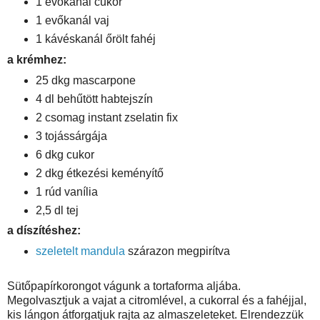
1 evőkanál cukor
1 evőkanál vaj
1 kávéskanál őrölt fahéj
a krémhez:
25 dkg mascarpone
4 dl behűtött habtejszín
2 csomag instant zselatin fix
3 tojássárgája
6 dkg cukor
2 dkg étkezési keményítő
1 rúd vanília
2,5 dl tej
a díszítéshez:
szeletelt mandula
szárazon megpirítva
Sütőpapírkorongot vágunk a tortaforma aljába.
Megolvasztjuk a vajat a citromlével, a cukorral és a fahéjjal,
kis lángon átforgatjuk rajta az almaszeleteket. Elrendezzük