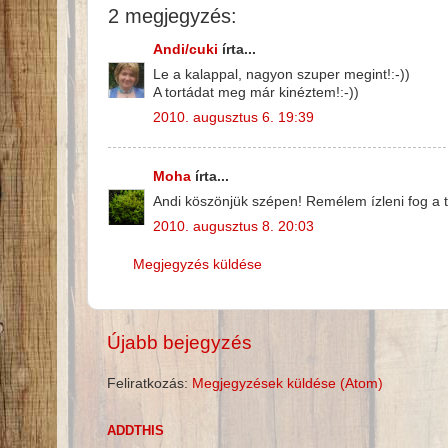
2 megjegyzés:
Andi/cuki
írta...
Le a kalappal, nagyon szuper megint!:-))
A tortádat meg már kinéztem!:-))
2010. augusztus 6. 19:39
Moha
írta...
Andi köszönjük szépen! Remélem ízleni fog a t
2010. augusztus 8. 20:03
Megjegyzés küldése
Újabb bejegyzés
Feliratkozás:
Megjegyzések küldése (Atom)
ADDTHIS