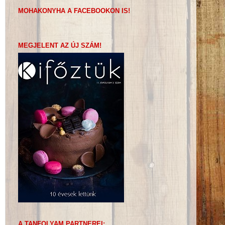
MOHAKONYHA A FACEBOOKON IS!
MEGJELENT AZ ÚJ SZÁM!
A TANFOLYAM PARTNEREI: