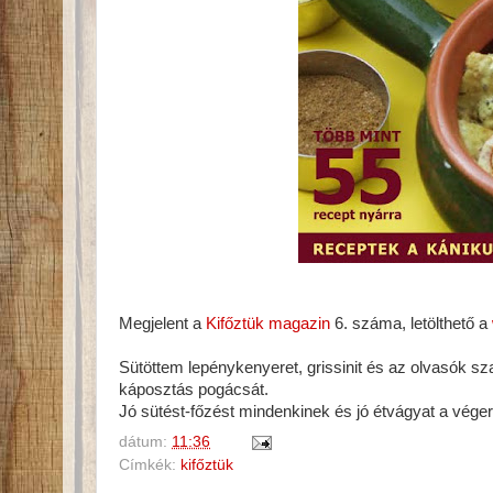
Megjelent a
Kifőztük magazin
6. száma, letölthető a
Sütöttem lepénykenyeret, grissinit és az olvasók s
káposztás pogácsát.
Jó sütést-főzést mindenkinek és jó étvágyat a vég
dátum:
11:36
Címkék:
kifőztük