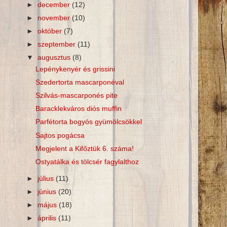
►
december
(12)
►
november
(10)
►
október
(7)
►
szeptember
(11)
▼
augusztus
(8)
Lepénykenyér és grissini
Szedertorta mascarponéval
Szilvás-mascarponés pite
Baracklekváros diós muffin
Parfétorta bogyós gyümölcsökkel
Sajtos pogácsa
Megjelent a Kifőztük 6. száma!
Ostyatálka és tölcsér fagylalthoz
►
július
(11)
►
június
(20)
►
május
(18)
►
április
(11)