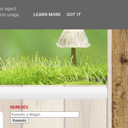
ser-agent
rate usage
LEARN MORE
GOT IT
KERESÉS