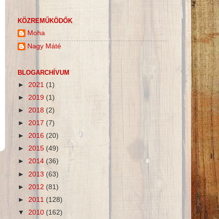
KÖZREMŰKÖDŐK
Moha
Nagy Máté
BLOGARCHÍVUM
►
2021
(1)
►
2019
(1)
►
2018
(2)
►
2017
(7)
►
2016
(20)
►
2015
(49)
►
2014
(36)
►
2013
(63)
►
2012
(81)
►
2011
(128)
▼
2010
(162)