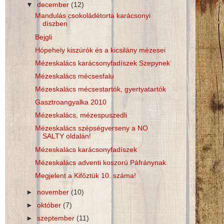
▼
december
(12)
Mandulás csokoládétorta karácsonyi
díszben
Bejgli
Hópehely kiszúrók és a kicsilány mézesei
Mézeskalács karácsonyfadíszek Szepynek
Mézeskalács mécsesfalu
Mézeskalács mécsestartók, gyertyatartók
Gasztroangyalka 2010
Mézeskalács, mézespuszedli
Mézeskalács szépségverseny a NO
SALTY oldalán!
Mézeskalács karácsonyfadíszek
Mézeskalács adventi koszorú Páfránynak
Megjelent a Kifőztük 10. száma!
►
november
(10)
►
október
(7)
►
szeptember
(11)