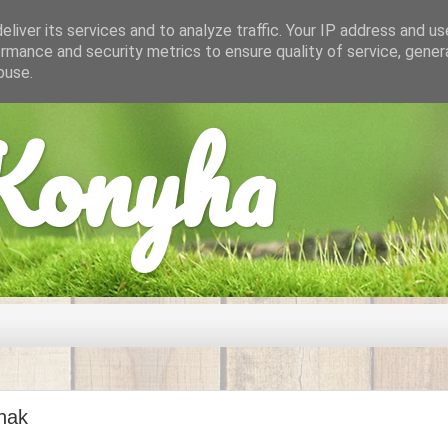
liver its services and to analyze traffic. Your IP address and u
rmance and security metrics to ensure quality of service, gene
buse.
onyha
nak