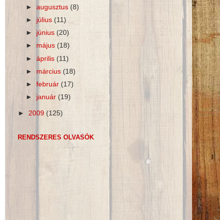
►
augusztus
(8)
►
július
(11)
►
június
(20)
►
május
(18)
►
április
(11)
►
március
(18)
►
február
(17)
►
január
(19)
►
2009
(125)
RENDSZERES OLVASÓK