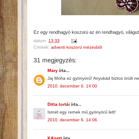
Ez egy rendhagyó koszorú az én rendhagyó, világ
dátum:
13:33
Címkék:
adventi koszorú mézesből
31 megjegyzés:
Mary
írta...
Jaj Moha ez gyönyörű! Anyukád biztos örült nek
2010. december 6. 14:00
Ditta tortái
írta...
Ismét egy remek mű,gyönyörű lett!
2010. december 6. 14:06
KAnett
írta...