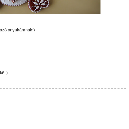
utazó anyukámnak:)
i! :)