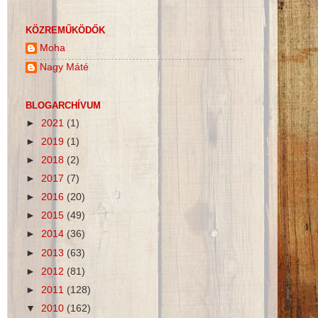
KÖZREMŰKÖDŐK
Moha
Nagy Máté
BLOGARCHÍVUM
►
2021
(1)
►
2019
(1)
►
2018
(2)
►
2017
(7)
►
2016
(20)
►
2015
(49)
►
2014
(36)
►
2013
(63)
►
2012
(81)
►
2011
(128)
▼
2010
(162)