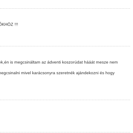
KHÖZ !!!
lek,én is megcsináltam az ádventi koszorúdat hááát mesze nem
gcsinalni mivel karácsonyra szeretnék ajándekozni és hogy