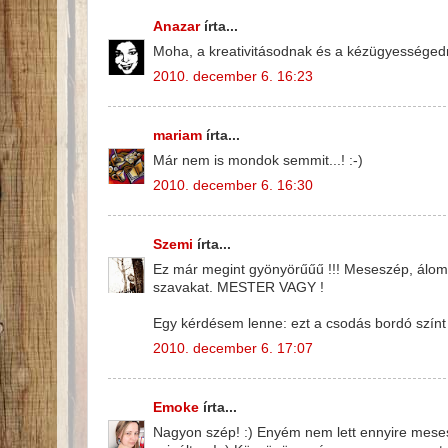
Anazar
írta...
Moha, a kreativitásodnak és a kézügyességedn
2010. december 6. 16:23
mariam
írta...
Már nem is mondok semmit...! :-)
2010. december 6. 16:30
Szemi
írta...
Ez már megint gyönyörűűű !!! Meseszép, álom,
szavakat. MESTER VAGY !
Egy kérdésem lenne: ezt a csodás bordó színt 
2010. december 6. 17:07
Emoke
írta...
Nagyon szép! :) Enyém nem lett ennyire meses