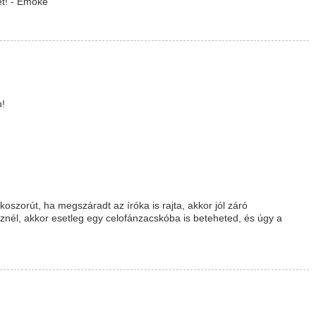
et! - Emőke
n!
szorút, ha megszáradt az íróka is rajta, akkor jól záró
znél, akkor esetleg egy celofánzacskóba is beteheted, és úgy a