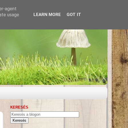
ser-agent
rate usage
LEARN MORE
GOT IT
KERESÉS