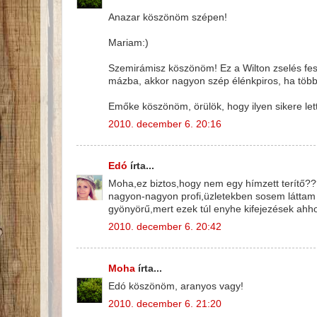
Anazar köszönöm szépen!
Mariam:)
Szemirámisz köszönöm! Ez a Wilton zselés fes
mázba, akkor nagyon szép élénkpiros, ha többe
Emőke köszönöm, örülök, hogy ilyen sikere let
2010. december 6. 20:16
Edó
írta...
Moha,ez biztos,hogy nem egy hímzett terítő???
nagyon-nagyon profi,üzletekben sosem láttam 
gyönyörű,mert ezek túl enyhe kifejezések ahho
2010. december 6. 20:42
Moha
írta...
Edó köszönöm, aranyos vagy!
2010. december 6. 21:20