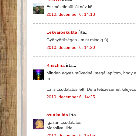
Eszméletlenül jól néz ki!
2010. december 6. 14:13
Lekvároskukta
írta...
Gyönyörűséges - mint mindig :))
2010. december 6. 14:20
Krisztina
írta...
Minden egyes művednél megállapítom, hogy enn
írni.
Ez is csodálatos lett. De a tetszésemet kifeje
2010. december 6. 14:25
csutkailda
írta...
Igazán csodálatos!
Mosollyal:Ilda
2010. december 6. 15:05