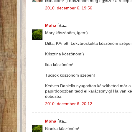
csináltam! :) Köszönöm még egyszer a recept
2010. december 6. 19:56
Moha
írta...
Mary köszönöm, igen:)
Ditta, KAnett, Lekvároskukta köszönöm szépe
Krisztina köszönöm:)
Ilda köszönöm!
Tücsök köszönöm szépen!
Kedves Daniella nyugodtan készítheted már a ko
papírdobozban tedd el karácsonyig! Ha van ké
dobozba.
2010. december 6. 20:12
Moha
írta...
Bianka köszönöm!