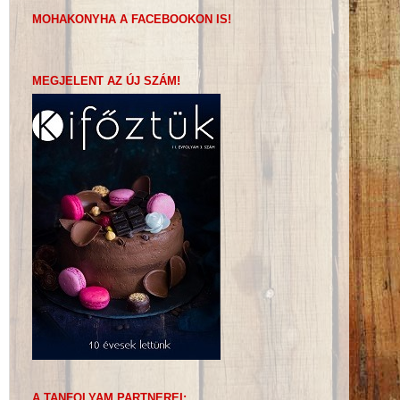
MOHAKONYHA A FACEBOOKON IS!
MEGJELENT AZ ÚJ SZÁM!
A TANFOLYAM PARTNEREI: