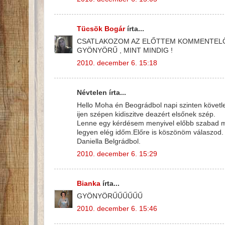
Tücsök Bogár
írta...
CSATLAKOZOM AZ ELŐTTEM KOMMENTELŐ
GYÖNYÖRŰ , MINT MINDIG !
2010. december 6. 15:18
Névtelen írta...
Hello Moha én Beográdbol napi szinten követ
ijen szépen kidiszitve deazért elsőnek szép.
Lenne egy kérdésem menyivel előbb szabad me
legyen elég időm.Előre is köszönöm válaszod.
Daniella Belgrádbol.
2010. december 6. 15:29
Bianka
írta...
GYÖNYÖRŰŰŰŰŰŰ
2010. december 6. 15:46