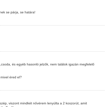
ek se párja, se határa!
csoda, és egyéb hasonló jelzők, nem találok igazán megfelelő
mivel éred el?
zép, viszont mindkét nővérem lenyúlta a 2 koszorút, amit