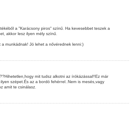
tékéből a "Karácsony piros" színű. Ha kevesebbet teszek a
t, akkor lesz ilyen mély színű.
t a munkádnak! Jó lehet a nővérednek lenni:)
?Hihetetlen,hogy mit tudsz alkotni az írókázással!!Ez már
ilyen szépet.És az a bordó fehérrel..Nem is mesés,vagy
z amit te csinálasz.