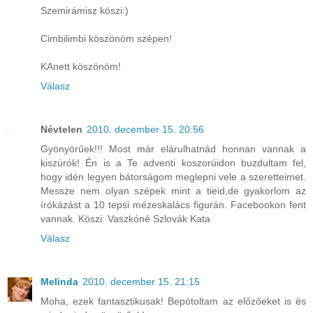
Szemirámisz köszi:)
Cimbilimbi köszönöm szépen!
KAnett köszönöm!
Válasz
Névtelen
2010. december 15. 20:56
Gyönyörűek!!! Most már elárulhatnád honnan vannak a
kiszúrók! Én is a Te adventi koszorúidon buzdultam fel,
hogy idén legyen bátorságom meglepni vele a szeretteimet.
Messze nem olyan szépek mint a tieid,de gyakorlom az
írókázást a 10 tepsi mézeskalács figurán. Facebookon fent
vannak. Köszi: Vaszkóné Szlovák Kata
Válasz
Melinda
2010. december 15. 21:15
Moha, ezek fantasztikusak! Bepótoltam az előzőeket is és