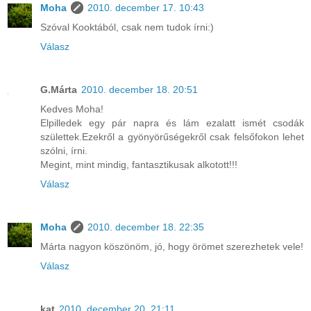
Moha
2010. december 17. 10:43
Szóval Kooktából, csak nem tudok írni:)
Válasz
G.Márta
2010. december 18. 20:51
Kedves Moha!
Elpilledek egy pár napra és lám ezalatt ismét csodák
születtek.Ezekről a gyönyörűségekről csak felsőfokon lehet
szólni, írni.
Megint, mint mindig, fantasztikusak alkotott!!!
Válasz
Moha
2010. december 18. 22:35
Márta nagyon köszönöm, jó, hogy örömet szerezhetek vele!
Válasz
kat
2010. december 20. 21:11