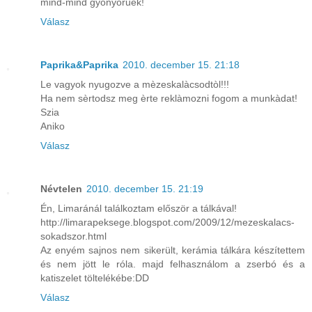
mind-mind gyönyörűek!
Válasz
Paprika&Paprika
2010. december 15. 21:18
Le vagyok nyugozve a mèzeskalàcsodtòl!!!
Ha nem sèrtodsz meg èrte reklàmozni fogom a munkàdat!
Szia
Aniko
Válasz
Névtelen
2010. december 15. 21:19
Én, Limaránál találkoztam először a tálkával!
http://limarapeksege.blogspot.com/2009/12/mezeskalacs-
sokadszor.html
Az enyém sajnos nem sikerült, kerámia tálkára készítettem
és nem jött le róla. majd felhasználom a zserbó és a
katiszelet töltelékébe:DD
Válasz