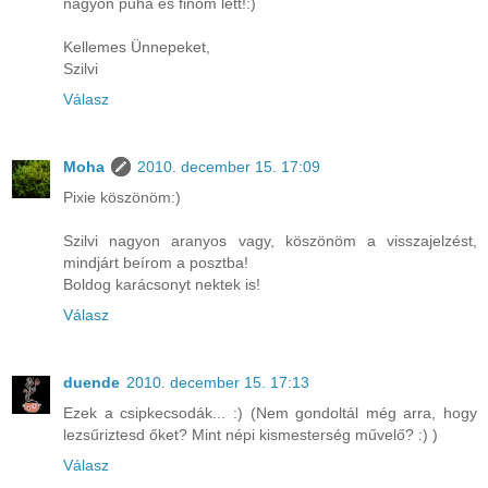
nagyon puha és finom lett!:)
Kellemes Ünnepeket,
Szilvi
Válasz
Moha
2010. december 15. 17:09
Pixie köszönöm:)
Szilvi nagyon aranyos vagy, köszönöm a visszajelzést,
mindjárt beírom a posztba!
Boldog karácsonyt nektek is!
Válasz
duende
2010. december 15. 17:13
Ezek a csipkecsodák... :) (Nem gondoltál még arra, hogy
lezsűriztesd őket? Mint népi kismesterség művelő? :) )
Válasz