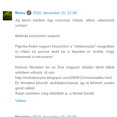
Moha
2010. december 15. 21:40
Jaj látom közben egy csomóan írtatok, akkor válaszolok
sorban!
Melinda köszönöm szépen!
Paprika Anikó nagyon köszönöm a "reklámozást" nyugodtan
írj rólam és persze tedd be a képeket is! örülök, hogy
tetszenek a mézeseim!
Kedves Névtelen én az Éva magazin oldalán látott tálkát
sütöttem először, itt van:
http://mohakonyha.blogspot.com/2009/12/mezestalka.html
Ez fémtálon készült, alufóliaborítással, így le lehetett szedni
gond nélkül.
Aztán sütöttem még többfélét is, a fémtál bevált.
Válasz
Névtelen
2010. december 15. 22:49