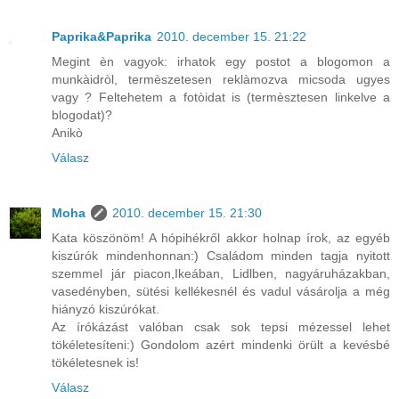
Paprika&Paprika
2010. december 15. 21:22
Megint èn vagyok: irhatok egy postot a blogomon a
munkàidròl, termèszetesen reklàmozva micsoda ugyes
vagy ? Feltehetem a fotòidat is (termèsztesen linkelve a
blogodat)?
Anikò
Válasz
Moha
2010. december 15. 21:30
Kata köszönöm! A hópihékről akkor holnap írok, az egyéb
kiszúrók mindenhonnan:) Családom minden tagja nyitott
szemmel jár piacon,Ikeában, Lidlben, nagyáruházakban,
vasedényben, sütési kellékesnél és vadul vásárolja a még
hiányzó kiszúrókat.
Az írókázást valóban csak sok tepsi mézessel lehet
tökéletesíteni:) Gondolom azért mindenki örült a kevésbé
tökéletesnek is!
Válasz