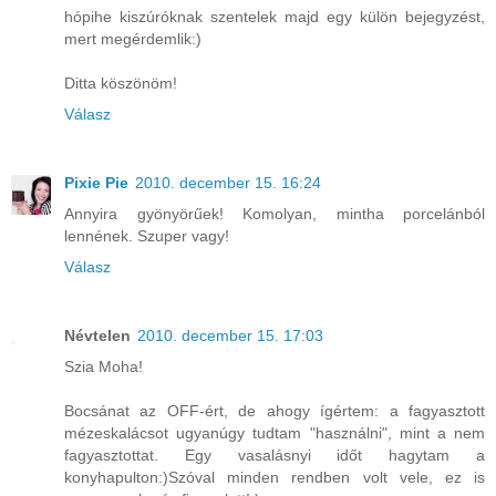
hópihe kiszúróknak szentelek majd egy külön bejegyzést,
mert megérdemlik:)
Ditta köszönöm!
Válasz
Pixie Pie
2010. december 15. 16:24
Annyira gyönyörűek! Komolyan, mintha porcelánból
lennének. Szuper vagy!
Válasz
Névtelen
2010. december 15. 17:03
Szia Moha!
Bocsánat az OFF-ért, de ahogy ígértem: a fagyasztott
mézeskalácsot ugyanúgy tudtam "használni", mint a nem
fagyasztottat. Egy vasalásnyi időt hagytam a
konyhapulton:)Szóval minden rendben volt vele, ez is