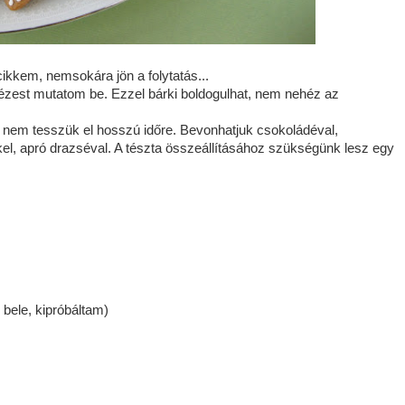
kkem, nemsokára jön a folytatás...
ézest mutatom be. Ezzel bárki boldogulhat, nem nehéz az
n nem tesszük el hosszú időre. Bevonhatjuk csokoládéval,
el, apró drazséval. A tészta összeállításához szükségünk lesz egy
 bele, kipróbáltam)
k