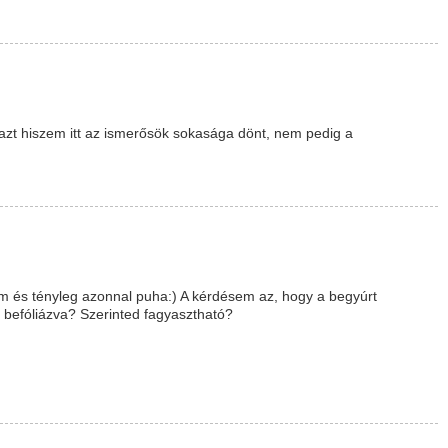
azt hiszem itt az ismerősök sokasága dönt, nem pedig a
om és tényleg azonnal puha:) A kérdésem az, hogy a begyúrt
 befóliázva? Szerinted fagyasztható?