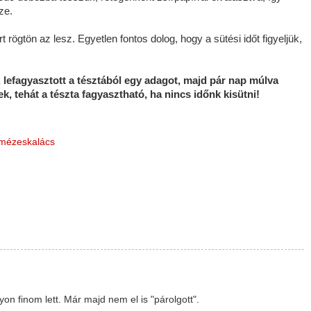
ze.
rögtön az lesz. Egyetlen fontos dolog, hogy a sütési időt figyeljük,
, lefagyasztott a tésztából egy adagot, majd pár nap múlva
, tehát a tészta fagyasztható, ha nincs időnk kisütni!
mézeskalács
n finom lett. Már majd nem el is "párolgott".