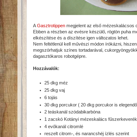
A
Gasztrotippen
megjelent az első mézeskalácsos ci
Ebben a részben az evésre készülő, rögtön puha m
elkészítése és a díszítése igen változatos lehet.
Nem feltétlenül kell művészi módon írókázni, hisze
megszórhatjuk színes tortadarával, cukorgyöngyökk
dagasztókaros robotgépre.
Hozzávalók:
25 dkg méz
25 dkg vaj
6 tojás
30 dkg porcukor ( 20 dkg porcukor is elegendő
2 teáskanál szódabikarbóna
1 zacskó Kotányi mézeskalács fűszerkeveré
4 evőkanál citromlé
reszelt citrom-, és narancshéj ízlés szerint