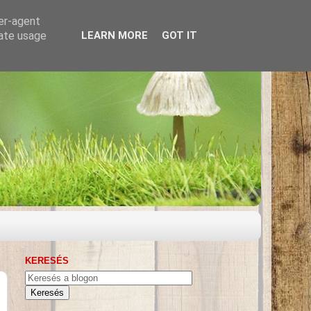
ser-agent
rate usage
LEARN MORE
GOT IT
KERESÉS