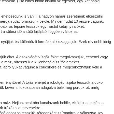
 tesszük. ( Ha nincs időnk kisütni az egészet, egy-két napig
bb lehetőségünk is van. Ha nagyon hamar szeretnénk elkészülni,
tmérőjű rudat formázunk belőle. Minden rudat 10 részre vágunk,
apíros tepsire tesszük egymástól kétujjnyira őket.
 a sütési idő a sütő fajtájától függően változhat.
nyújtjuk és különböző formákkal kiszaggatjuk. Ezek rövidebb ideig
jük őket. A csokoládét vízgőz fölött megolvasztjuk, ecsettel vagy
na a máz, rátesszük a különböző díszítőelemeket.
a, apró lyukat vágunk a csücskére és megcsíkozhatjuk vele a
keményítővel. A tojásfehérjét a robotgép táljába tesszük a cukor
djük keverni, fokozatosan adagolva bele még porcukrot, amíg
 a máz. Nejlonzacskóba kanalazunk belőle, elkötjük a tetején, a
nk írókázni a mézesekre.
ódó dobozba tesszük, rétegenként zsírpapírral elválasztva, így