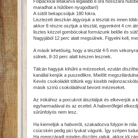
Folpackkal letakarva legalább 8 óra hosszára hűtőbe
maradhat a hűtőben nyugodtan!)
A sütőt bekapcsoljuk 180 fokra.
Lisztezett deszkán átgyúrjuk a tésztát és innen tö
akkor 8 részre osztjuk a tésztát, egyenként 4 cm á
lisztes kézzel gombócokat formázunk belőle és sütőp
Nagyjából 12 perc alatt megsülnek. Figyelni kell, mert
A másik lehetőség, hogy a tésztát 4-5 mm vékonyra 
sülnek, 8-10 perc alatt készen lesznek.
Tálcán hagyjuk kihűlni a mézeseket, ezután díszíthet
kanállal kenjük a puszedlikre. Mielőtt megszilárdul
Kevés csokoládét töltünk egy kisebb nejlonzacskób
másik színű csokoládéval bevont mézeseket.
Az írókához a porcukrot átszitáljuk és elkeverjük a 
egyharmadával és az ecettel. A habverőfejjel elkez
sűrűnfolyós nem lesz.
Ha kiemeljük a habverőt, szakadozva folyjon le róla
csücskén pedig pici lyukat vágunk. Így szépen tudu
Ha megszáradt minden díszítés rajtuk, akkor jól zár