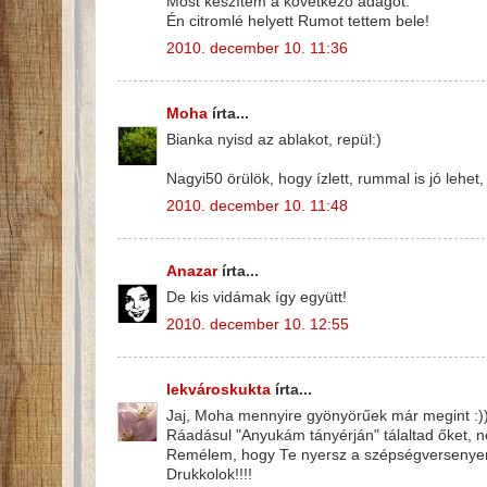
Most készítem a következő adagot.
Én citromlé helyett Rumot tettem bele!
2010. december 10. 11:36
Moha
írta...
Bianka nyisd az ablakot, repül:)
Nagyi50 örülök, hogy ízlett, rummal is jó lehet
2010. december 10. 11:48
Anazar
írta...
De kis vidámak így együtt!
2010. december 10. 12:55
lekvároskukta
írta...
Jaj, Moha mennyire gyönyörűek már megint :))
Ráadásul "Anyukám tányérján" tálaltad őket, nek
Remélem, hogy Te nyersz a szépségversenyen
Drukkolok!!!!