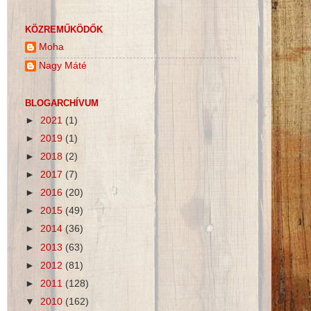
KÖZREMŰKÖDŐK
Moha
Nagy Máté
BLOGARCHÍVUM
►
2021
(1)
►
2019
(1)
►
2018
(2)
►
2017
(7)
►
2016
(20)
►
2015
(49)
►
2014
(36)
►
2013
(63)
►
2012
(81)
►
2011
(128)
▼
2010
(162)