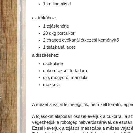
1 kg finomliszt
az írókához:
1 tojásfehérje
20 dkg porcukor
2 csapott evőkanál étkezési keményítő
1 teáskanál ecet
a díszítéshez:
csokoládé
cukordrazsé, tortadara
dió, mogyoró, mandula
mazsola
A mézet a vajjal felmelegítjük, nem kell forralni, épp
A tojásokat alaposan összekeverjük a cukorral, a sz
végezhetjük a robotgép habverőszárával, de ezután 
Ezzel keverjük a tojásos masszába a mézes vajat és a