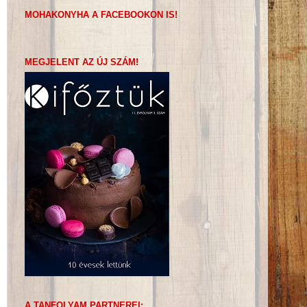
MOHAKONYHA A FACEBOOKON IS!
MEGJELENT AZ ÚJ SZÁM!
A TANFOLYAM PARTNEREI: