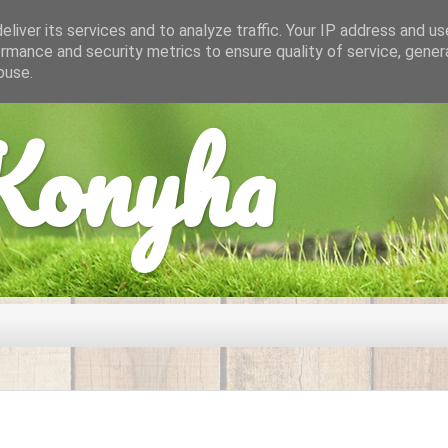
liver its services and to analyze traffic. Your IP address and u
rmance and security metrics to ensure quality of service, gene
buse.
onyha