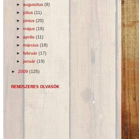
►
augusztus
(8)
►
július
(11)
►
június
(20)
►
május
(18)
►
április
(11)
►
március
(18)
►
február
(17)
►
január
(19)
►
2009
(125)
RENDSZERES OLVASÓK