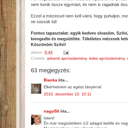
nem kenik össze egymást, és nem is ragadnak öss
Ezzel a mézessel nem kell várni, hogy puhuljon, mert 
ne süssük túl!
Fontos tapasztalat: egyik kedves olvasóm, Szilvi
kiengedte és megsütötte. Tökéletes mézesek lettek
Köszönöm Szilvi!
dátum:
9:49
Címkék:
adventi aprósütemény
,
édes aprósütemény
,
63 megjegyzés:
Bianka
írta...
Elkérhetném az egész tányérral
2010. december 10. 10:11
nagyi50
írta...
Isteni!
Én már megsütöttem 1/2 adagot belőle és nagyo