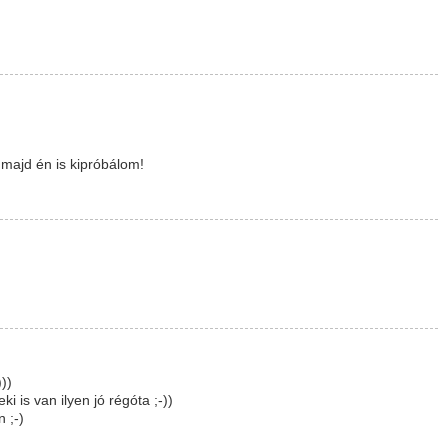
, majd én is kipróbálom!
))
i is van ilyen jó régóta ;-))
 ;-)