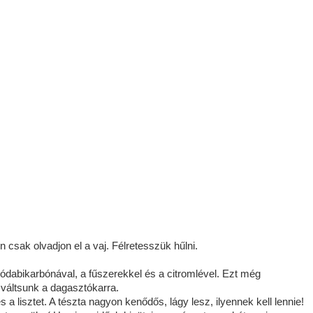
en csak olvadjon el a vaj. Félretesszük hűlni.
ódabikarbónával, a fűszerekkel és a citromlével. Ezt még
váltsunk a dagasztókarra.
 lisztet. A tészta nagyon kenődős, lágy lesz, ilyennek kell lennie!