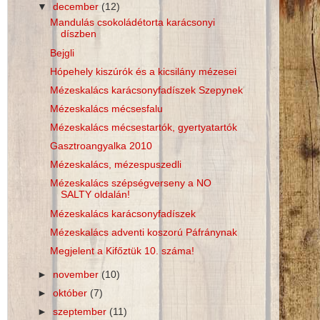
▼
december
(12)
Mandulás csokoládétorta karácsonyi
díszben
Bejgli
Hópehely kiszúrók és a kicsilány mézesei
Mézeskalács karácsonyfadíszek Szepynek
Mézeskalács mécsesfalu
Mézeskalács mécsestartók, gyertyatartók
Gasztroangyalka 2010
Mézeskalács, mézespuszedli
Mézeskalács szépségverseny a NO
SALTY oldalán!
Mézeskalács karácsonyfadíszek
Mézeskalács adventi koszorú Páfránynak
Megjelent a Kifőztük 10. száma!
►
november
(10)
►
október
(7)
►
szeptember
(11)