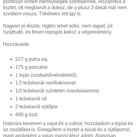
pontosan kimért mennyiségek szerepelnek, leszámítva a
lisztet, ott megborult a doboz, de a plusz 3 dekát már nem
szedtem vissza. Tökéletes lett így is.
Nagyon jó tészta, rögtön lehet sütni, nem ragad, jól
nyújtható, és finom ropogós keksz a végeredmény.
Hozzávalók:
227 g puha vaj
175 g porcukor
1 tojás (szobahőmérsékletű)
1,5 teáskanál vaníliakivonat
1/2 teáskanál színtelen mandulaaroma
1 teáskanál só
2 teáskanál sütőpor
400 g liszt
Habosra keverem a vajat és a cukrot, hozzáadom a tojást és
az ízesítőket is. Elvegyítem a lisztet a sóval és a sütőporral,
majd apránként a vajas masszához adom. Alaposan