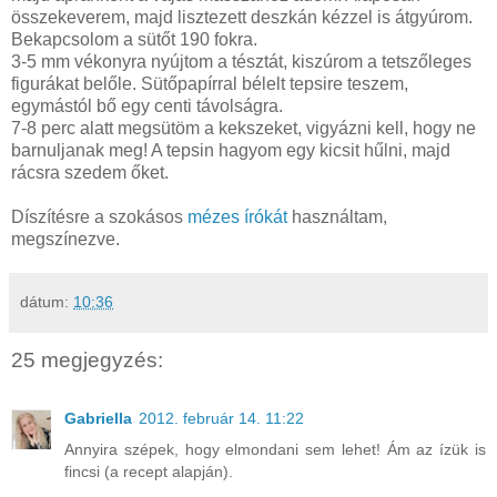
összekeverem, majd lisztezett deszkán kézzel is átgyúrom.
Bekapcsolom a sütőt 190 fokra.
3-5 mm vékonyra nyújtom a tésztát, kiszúrom a tetszőleges
figurákat belőle. Sütőpapírral bélelt tepsire teszem,
egymástól bő egy centi távolságra.
7-8 perc alatt megsütöm a kekszeket, vigyázni kell, hogy ne
barnuljanak meg! A tepsin hagyom egy kicsit hűlni, majd
rácsra szedem őket.
Díszítésre a szokásos
mézes írókát
használtam,
megszínezve.
dátum:
10:36
25 megjegyzés:
Gabriella
2012. február 14. 11:22
Annyira szépek, hogy elmondani sem lehet! Ám az ízük is
fincsi (a recept alapján).