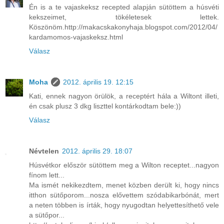
Én is a te vajaskeksz recepted alapján sütöttem a húsvéti
kekszeimet, tökéletesek lettek.
Köszönöm.http://makacskakonyhaja.blogspot.com/2012/04/
kardamomos-vajaskeksz.html
Válasz
Moha
2012. április 19. 12:15
Kati, ennek nagyon örülök, a receptért hála a Wiltont illeti,
én csak plusz 3 dkg liszttel kontárkodtam bele:))
Válasz
Névtelen
2012. április 29. 18:07
Húsvétkor először sütöttem meg a Wilton receptet...nagyon
fínom lett...
Ma ismét nekikezdtem, menet közben derült ki, hogy nincs
itthon sütőporom...nosza elővettem szódabikarbónát, mert
a neten többen is írták, hogy nyugodtan helyettesíthető vele
a sütőpor...