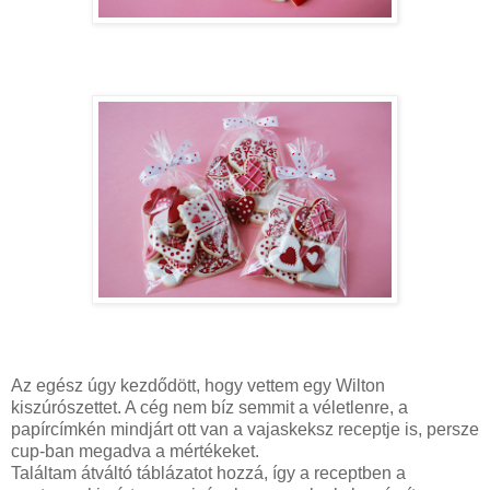
Az egész úgy kezdődött, hogy vettem egy Wilton
kiszúrószettet. A cég nem bíz semmit a véletlenre, a
papírcímkén mindjárt ott van a vajaskeksz receptje is, persze
cup-ban megadva a mértékeket.
Találtam átváltó táblázatot hozzá, így a receptben a