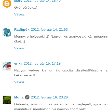
Mary
2012. február 14. 18:40
Gyönyörűek..:)
Válasz
Radírpók
2012. február 14. 21:53
Mennyire helyesek! :)) Nagyon kis aranyosak. Kár megenni
őket. :)
Válasz
erika
2012. február 15. 17:19
Nagyon kedves kis formák, csodás díszítés!Köszönet a
keksz reciért!
Válasz
Moha
2012. február 16. 23:29
Gabriella, köszönöm, az íze engem is meglepett, így a pici
mandulával megbolondítva nagyon finom volt!