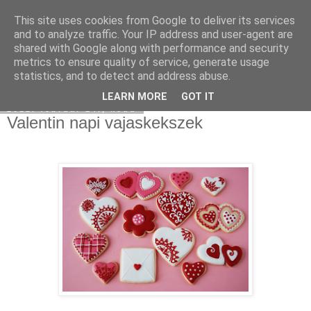
This site uses cookies from Google to deliver its services
Moha Konyha
and to analyze traffic. Your IP address and user-agent are
shared with Google along with performance and security
metrics to ensure quality of service, generate usage
statistics, and to detect and address abuse.
▼
LEARN MORE
GOT IT
2012. február 14., kedd
Valentin napi vajaskekszek