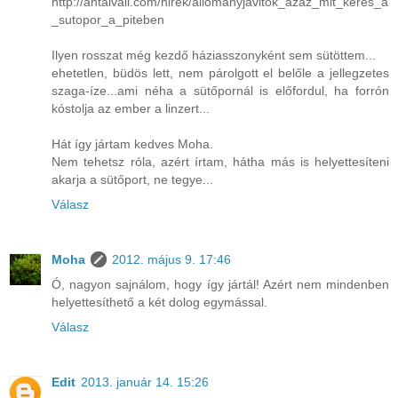
http://antalvali.com/hirek/allomanyjavitok_azaz_mit_keres_a
_sutopor_a_piteben
Ilyen rosszat még kezdő háziasszonyként sem sütöttem...
ehetetlen, büdös lett, nem párolgott el belőle a jellegzetes
szaga-íze...ami néha a sütőpornál is előfordul, ha forrón
kóstolja az ember a linzert...
Hát így jártam kedves Moha.
Nem tehetsz róla, azért írtam, hátha más is helyettesíteni
akarja a sütőport, ne tegye...
Válasz
Moha
2012. május 9. 17:46
Ó, nagyon sajnálom, hogy így jártál! Azért nem mindenben
helyettesíthető a két dolog egymással.
Válasz
Edit
2013. január 14. 15:26