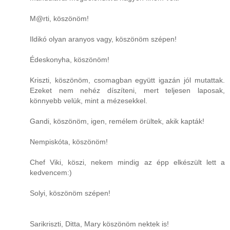
M@rti, köszönöm!
Ildikó olyan aranyos vagy, köszönöm szépen!
Édeskonyha, köszönöm!
Kriszti, köszönöm, csomagban együtt igazán jól mutattak.
Ezeket nem nehéz díszíteni, mert teljesen laposak,
könnyebb velük, mint a mézesekkel.
Gandi, köszönöm, igen, remélem örültek, akik kapták!
Nempiskóta, köszönöm!
Chef Viki, köszi, nekem mindig az épp elkészült lett a
kedvencem:)
Solyi, köszönöm szépen!
Sarikriszti, Ditta, Mary köszönöm nektek is!