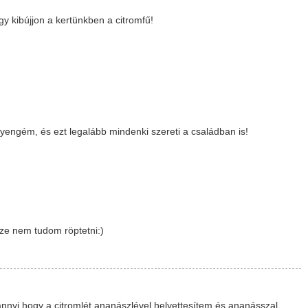
y kibújjon a kertünkben a citromfű!
yengém, és ezt legalább mindenki szereti a családban is!
ze nem tudom röptetni:)
nyi hogy a citromlét ananászlével helyettesítem és ananásszal