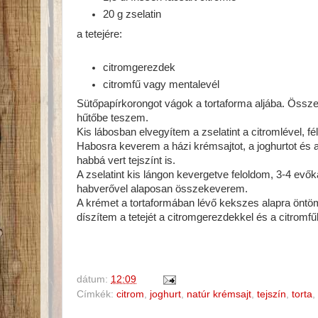
20 g zselatin
a tetejére:
citromgerezdek
citromfű vagy mentalevél
Sütőpapírkorongot vágok a tortaforma aljába. Össz
hűtőbe teszem.
Kis lábosban elvegyítem a zselatint a citromlével, f
Habosra keverem a házi krémsajtot, a joghurtot és a 
habbá vert tejszínt is.
A zselatint kis lángon kevergetve feloldom, 3-4 ev
habverővel alaposan összekeverem.
A krémet a tortaformában lévő kekszes alapra öntöm,
díszítem a tetejét a citromgerezdekkel és a citromfű
dátum:
12:09
Címkék:
citrom
,
joghurt
,
natúr krémsajt
,
tejszín
,
torta
,