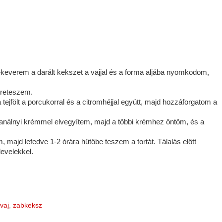
ekeverem a darált kekszet a vajjal és a forma aljába nyomkodom,
élreteszem.
tejfölt a porcukorral és a citromhéjjal együtt, majd hozzáforgatom a
őkanálnyi krémmel elvegyítem, majd a többi krémhez öntöm, és a
 majd lefedve 1-2 órára hűtőbe teszem a tortát. Tálalás előtt
levelekkel.
vaj
,
zabkeksz