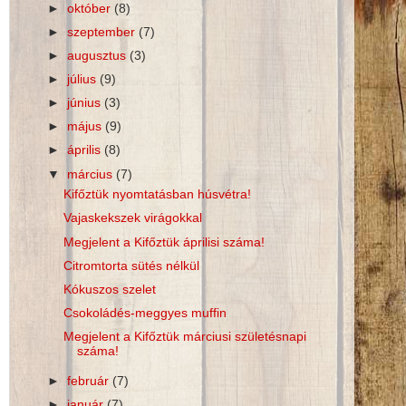
►
október
(8)
►
szeptember
(7)
►
augusztus
(3)
►
július
(9)
►
június
(3)
►
május
(9)
►
április
(8)
▼
március
(7)
Kifőztük nyomtatásban húsvétra!
Vajaskekszek virágokkal
Megjelent a Kifőztük áprilisi száma!
Citromtorta sütés nélkül
Kókuszos szelet
Csokoládés-meggyes muffin
Megjelent a Kifőztük márciusi születésnapi
száma!
►
február
(7)
►
január
(7)