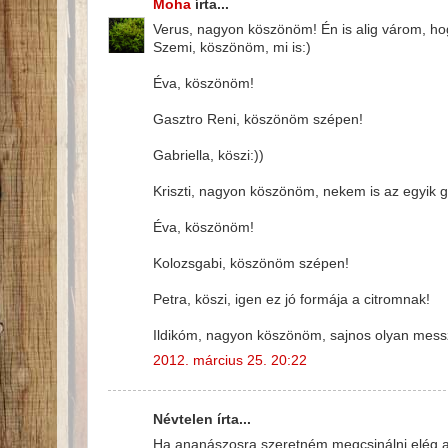
Moha
írta...
Verus, nagyon köszönöm! Én is alig várom, hog
Szemi, köszönöm, mi is:)
Éva, köszönöm!
Gasztro Reni, köszönöm szépen!
Gabriella, köszi:))
Kriszti, nagyon köszönöm, nekem is az egyik g
Éva, köszönöm!
Kolozsgabi, köszönöm szépen!
Petra, köszi, igen ez jó formája a citromnak!
Ildikóm, nagyon köszönöm, sajnos olyan mess
2012. március 25. 20:22
Névtelen írta...
Ha ananászosra szeretném megcsinálni elég an