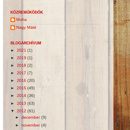
KÖZREMŰKÖDŐK
Moha
Nagy Máté
BLOGARCHÍVUM
►
2021
(1)
►
2019
(1)
►
2018
(2)
►
2017
(7)
►
2016
(20)
►
2015
(49)
►
2014
(36)
►
2013
(63)
▼
2012
(81)
►
december
(9)
►
november
(4)