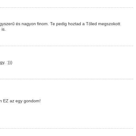
 egyszerű és nagyon finom. Te pedig hoztad a Tőled megszokott
is.
y. :)))
on EZ az egy gondom!