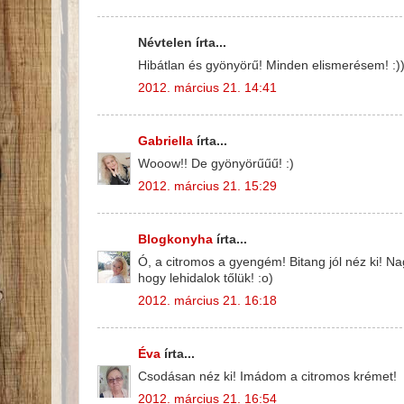
Névtelen írta...
Hibátlan és gyönyörű! Minden elismerésem! :))
2012. március 21. 14:41
Gabriella
írta...
Wooow!! De gyönyörűűű! :)
2012. március 21. 15:29
Blogkonyha
írta...
Ó, a citromos a gyengém! Bitang jól néz ki! Na
hogy lehidalok tőlük! :o)
2012. március 21. 16:18
Éva
írta...
Csodásan néz ki! Imádom a citromos krémet!
2012. március 21. 16:54