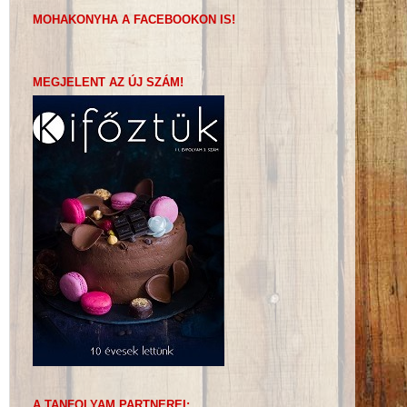
MOHAKONYHA A FACEBOOKON IS!
MEGJELENT AZ ÚJ SZÁM!
A TANFOLYAM PARTNEREI: