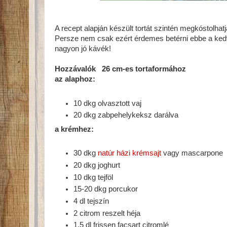
A recept alapján készült tortát szintén megkóstolhat
Persze nem csak ezért érdemes betérni ebbe a ked
nagyon jó kávék!
Hozzávalók 26 cm-es tortaformához
az alaphoz:
10 dkg olvasztott vaj
20 dkg zabpehelykeksz darálva
a krémhez:
30 dkg
natúr házi krémsajt
vagy mascarpone
20 dkg joghurt
10 dkg tejföl
15-20 dkg porcukor
4 dl tejszín
2 citrom reszelt héja
1,5 dl frissen facsart citromlé