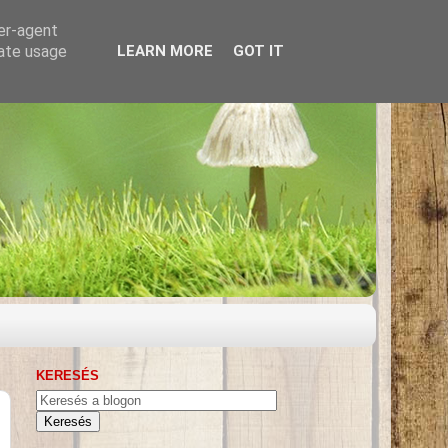
ser-agent
rate usage
LEARN MORE
GOT IT
KERESÉS