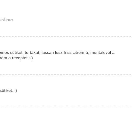
trátora.
os sütiket, tortákat, lassan lesz friss citromfű, mentalevél a
nöm a receptet :-)
ütiket. :)