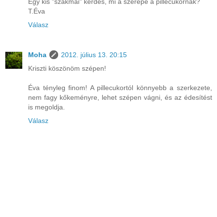
Egy kis "szakmai" kérdés, mi a szerepe a pillecukornak?
T.Éva
Válasz
Moha
2012. július 13. 20:15
Kriszti köszönöm szépen!
Éva tényleg finom! A pillecukortól könnyebb a szerkezete,
nem fagy kőkeményre, lehet szépen vágni, és az édesítést
is megoldja.
Válasz