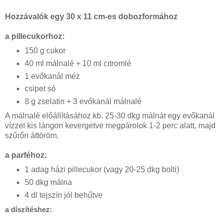
Hozzávalók egy 30 x 11 cm-es dobozformához
a pillecukorhoz:
150 g cukor
40 ml málnalé + 10 ml citromlé
1 evőkanál méz
csipet só
8 g zselatin + 3 evőkanál málnalé
A málnalé előállításához kb. 25-30 dkg málnát egy evőkanál
vízzel kis lángon kevergetve megpárolok 1-2 perc alatt, majd
szűrőn áttöröm.
a parféhoz:
1 adag házi pillecukor (vagy 20-25 dkg bolti)
50 dkg málna
4 dl tejszín jól behűtve
a díszítéshez: