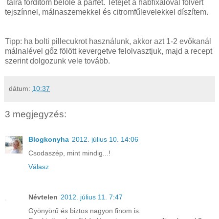
tálra fordítom belőle a parfét. Tetejét a habfixálóval fölvert
tejszínnel, málnaszemekkel és citromfűlevelekkel díszítem.
Tipp: ha bolti pillecukrot használunk, akkor azt 1-2 evőkanál
málnalével gőz fölött kevergetve felolvasztjuk, majd a recept
szerint dolgozunk vele tovább.
dátum:
10:37
3 megjegyzés:
Blogkonyha
2012. július 10. 14:06
Csodaszép, mint mindig...!
Válasz
Névtelen
2012. július 11. 7:47
Gyönyörű és biztos nagyon finom is.