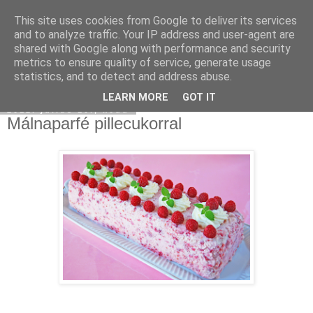
This site uses cookies from Google to deliver its services
Moha Konyha
and to analyze traffic. Your IP address and user-agent are
shared with Google along with performance and security
metrics to ensure quality of service, generate usage
statistics, and to detect and address abuse.
▼
LEARN MORE
GOT IT
2012. július 10., kedd
Málnaparfé pillecukorral