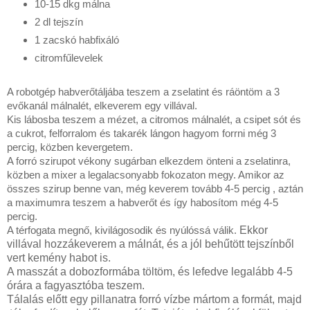
10-15 dkg málna
2 dl tejszín
1 zacskó habfixáló
citromfűlevelek
A robotgép habverőtáljába teszem a zselatint és ráöntöm a 3
evőkanál málnalét, elkeverem egy villával.
Kis lábosba teszem a mézet, a citromos málnalét, a csipet sót és
a cukrot, felforralom és takarék lángon hagyom forrni még 3
percig, közben kevergetem.
A forró szirupot vékony sugárban elkezdem önteni a zselatinra,
közben a mixer a legalacsonyabb fokozaton megy. Amikor az
összes szirup benne van, még keverem tovább 4-5 percig , aztán
a maximumra teszem a habverőt és így habosítom még 4-5
percig.
A térfogata megnő, kivilágosodik és nyúlóssá válik.
Ekkor
villával hozzákeverem a málnát, és a jól behűtött tejszínből
vert kemény habot is.
A masszát a dobozformába töltöm, és lefedve legalább 4-5
órára a fagyasztóba teszem.
Tálalás előtt egy pillanatra forró vízbe mártom a formát, majd