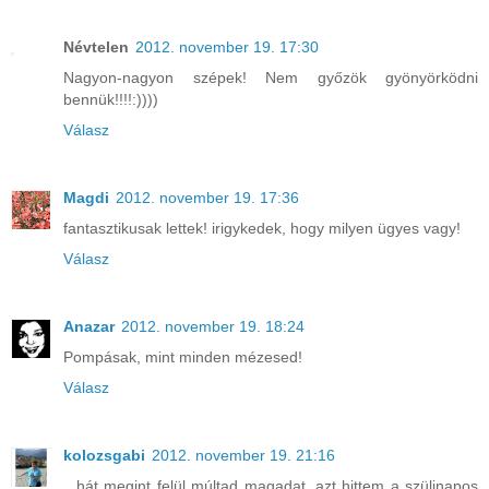
Névtelen
2012. november 19. 17:30
Nagyon-nagyon szépek! Nem győzök gyönyörködni
bennük!!!!:))))
Válasz
Magdi
2012. november 19. 17:36
fantasztikusak lettek! irigykedek, hogy milyen ügyes vagy!
Válasz
Anazar
2012. november 19. 18:24
Pompásak, mint minden mézesed!
Válasz
kolozsgabi
2012. november 19. 21:16
...hát megint felül múltad magadat, azt hittem a szülinapos