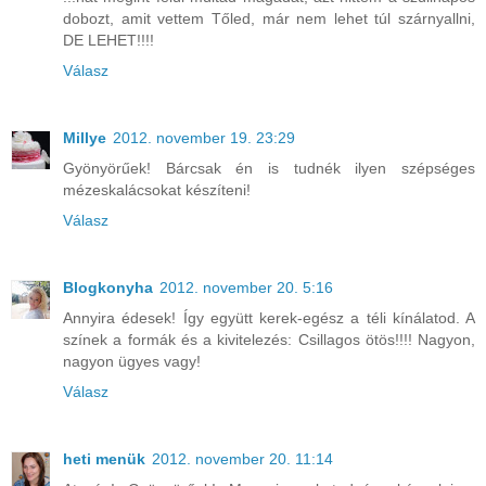
dobozt, amit vettem Tőled, már nem lehet túl szárnyallni,
DE LEHET!!!!
Válasz
Millye
2012. november 19. 23:29
Gyönyörűek! Bárcsak én is tudnék ilyen szépséges
mézeskalácsokat készíteni!
Válasz
Blogkonyha
2012. november 20. 5:16
Annyira édesek! Így együtt kerek-egész a téli kínálatod. A
színek a formák és a kivitelezés: Csillagos ötös!!!! Nagyon,
nagyon ügyes vagy!
Válasz
heti menük
2012. november 20. 11:14