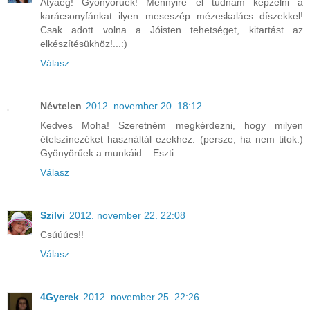
Atyaég! Gyönyörűek! Mennyire el tudnám képzelni a
karácsonyfánkat ilyen meseszép mézeskalács díszekkel!
Csak adott volna a Jóisten tehetséget, kitartást az
elkészítésükhöz!...:)
Válasz
Névtelen
2012. november 20. 18:12
Kedves Moha! Szeretném megkérdezni, hogy milyen
ételszínezéket használtál ezekhez. (persze, ha nem titok:)
Gyönyörűek a munkáid... Eszti
Válasz
Szilvi
2012. november 22. 22:08
Csúúúcs!!
Válasz
4Gyerek
2012. november 25. 22:26