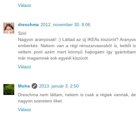
Válasz
dreschma
2012. november 30. 8:06
Szió
Nagyon aranyosak! :) Láttad az új IKEÁs kiszúrót? Aranyos
emberkés. Nekem van a régi rénszarvasosból is, kettőt is
vettem pont azért mert könnyű hajtogatni így gyártottam
már magamnak sok egyedi kiszúrót.
Válasz
Moha
2013. január 3. 2:50
Dreschma nem láttam, nekem is csak a régiek vannak, de
nagyon szeretem őket.
Válasz