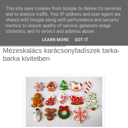
This site uses cookies from Google to deliver its services
Moha Konyha
and to analyze traffic. Your IP address and user-agent are
shared with Google along with performance and security
metrics to ensure quality of service, generate usage
statistics, and to detect and address abuse.
▼
LEARN MORE
GOT IT
2012. november 19., hétfő
Mézeskalács karácsonyfadíszek tarka-
barka kivitelben