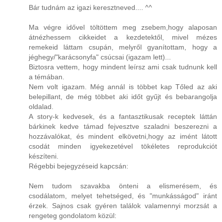
Bár tudnám az igazi keresztneved.... ^^
Ma végre idővel töltöttem meg zsebem,hogy alaposan
átnézhessem cikkeidet a kezdetektől, mivel mézes
remekeid láttam csupán, melyről gyanítottam, hogy a
jéghegy/"karácsonyfa" csúcsai (igazam lett)...
Biztosra vettem, hogy mindent leírsz ami csak tudnunk kell
a témában.
Nem volt igazam. Még annál is többet kap Tőled az aki
belepillant, de még többet aki időt gyűjt és bebarangolja
oldalad.
A story-k kedvesek, és a fantasztikusak receptek láttán
bárkinek kedve támad fejvesztve szaladni beszerezni a
hozzávalókat, és mindent elkövetni,hogy az imént látott
csodát minden igyekezetével tökéletes reprodukciót
készíteni.
Régebbi bejegyzéseid kapcsán:
Nem tudom szavakba önteni a elismerésem, és
csodálatom, melyet tehetséged, és "munkásságod" iránt
érzek. Sajnos csak gyéren találok valamennyi morzsát a
rengeteg gondolatom közül: