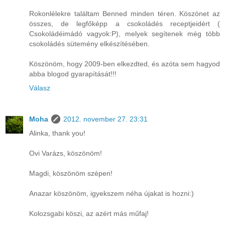
Rokonlélekre találtam Benned minden téren. Köszönet az
összes, de legfőképp a csokoládés receptjeidért (
Csokoládéimádó vagyok:P), melyek segítenek még több
csokoládés sütemény elkészítésében.
Köszönöm, hogy 2009-ben elkezdted, és azóta sem hagyod
abba blogod gyarapítását!!!
Válasz
Moha
2012. november 27. 23:31
Alinka, thank you!
Ovi Varázs, köszönöm!
Magdi, köszönöm szépen!
Anazar köszönöm, igyekszem néha újakat is hozni:)
Kolozsgabi köszi, az azért más műfaj!