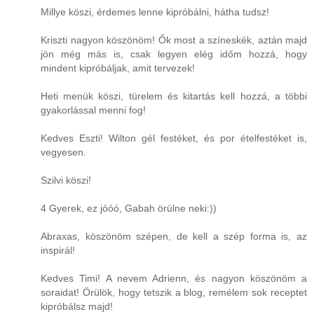
Millye köszi, érdemes lenne kipróbálni, hátha tudsz!
Kriszti nagyon köszönöm! Ők most a színeskék, aztán majd
jön még más is, csak legyen elég időm hozzá, hogy
mindent kipróbáljak, amit tervezek!
Heti menük köszi, türelem és kitartás kell hozzá, a többi
gyakorlással menni fog!
Kedves Eszti! Wilton gél festéket, és por ételfestéket is,
vegyesen.
Szilvi köszi!
4 Gyerek, ez jóóó, Gabah örülne neki:))
Abraxas, köszönöm szépen, de kell a szép forma is, az
inspirál!
Kedves Timi! A nevem Adrienn, és nagyon köszönöm a
soraidat! Örülök, hogy tetszik a blog, remélem sok receptet
kipróbálsz majd!