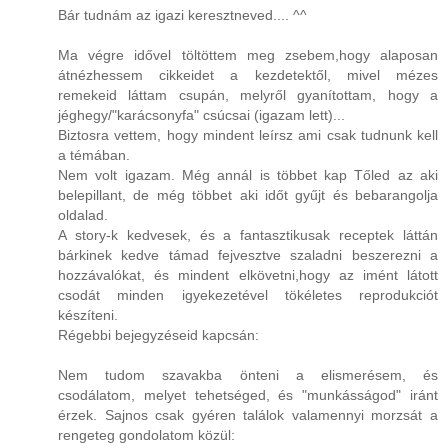
Bár tudnám az igazi keresztneved.... ^^
Ma végre idővel töltöttem meg zsebem,hogy alaposan
átnézhessem cikkeidet a kezdetektől, mivel mézes
remekeid láttam csupán, melyről gyanítottam, hogy a
jéghegy/"karácsonyfa" csúcsai (igazam lett)...
Biztosra vettem, hogy mindent leírsz ami csak tudnunk kell
a témában.
Nem volt igazam. Még annál is többet kap Tőled az aki
belepillant, de még többet aki időt gyűjt és bebarangolja
oldalad.
A story-k kedvesek, és a fantasztikusak receptek láttán
bárkinek kedve támad fejvesztve szaladni beszerezni a
hozzávalókat, és mindent elkövetni,hogy az imént látott
csodát minden igyekezetével tökéletes reprodukciót
készíteni.
Régebbi bejegyzéseid kapcsán:
Nem tudom szavakba önteni a elismerésem, és
csodálatom, melyet tehetséged, és "munkásságod" iránt
érzek. Sajnos csak gyéren találok valamennyi morzsát a
rengeteg gondolatom közül: