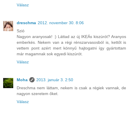
Válasz
dreschma
2012. november 30. 8:06
Szió
Nagyon aranyosak! :) Láttad az új IKEÁs kiszúrót? Aranyos
emberkés. Nekem van a régi rénszarvasosból is, kettőt is
vettem pont azért mert könnyű hajtogatni így gyártottam
már magamnak sok egyedi kiszúrót.
Válasz
Moha
2013. január 3. 2:50
Dreschma nem láttam, nekem is csak a régiek vannak, de
nagyon szeretem őket.
Válasz