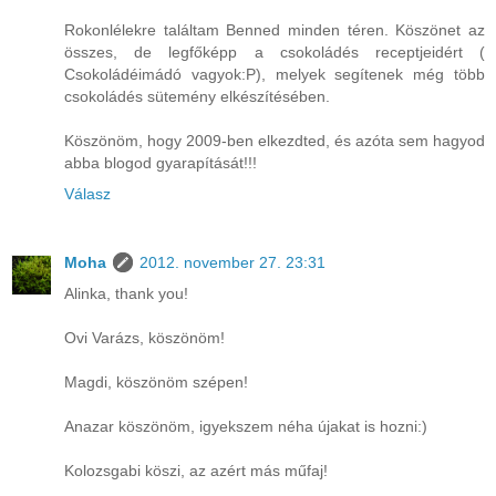
Rokonlélekre találtam Benned minden téren. Köszönet az
összes, de legfőképp a csokoládés receptjeidért (
Csokoládéimádó vagyok:P), melyek segítenek még több
csokoládés sütemény elkészítésében.
Köszönöm, hogy 2009-ben elkezdted, és azóta sem hagyod
abba blogod gyarapítását!!!
Válasz
Moha
2012. november 27. 23:31
Alinka, thank you!
Ovi Varázs, köszönöm!
Magdi, köszönöm szépen!
Anazar köszönöm, igyekszem néha újakat is hozni:)
Kolozsgabi köszi, az azért más műfaj!