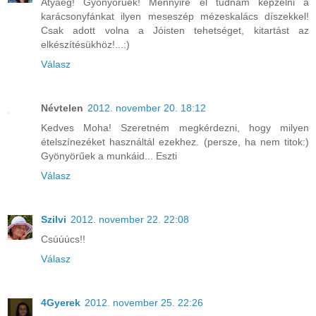
Atyaég! Gyönyörűek! Mennyire el tudnám képzelni a
karácsonyfánkat ilyen meseszép mézeskalács díszekkel!
Csak adott volna a Jóisten tehetséget, kitartást az
elkészítésükhöz!...:)
Válasz
Névtelen
2012. november 20. 18:12
Kedves Moha! Szeretném megkérdezni, hogy milyen
ételszínezéket használtál ezekhez. (persze, ha nem titok:)
Gyönyörűek a munkáid... Eszti
Válasz
Szilvi
2012. november 22. 22:08
Csúúúcs!!
Válasz
4Gyerek
2012. november 25. 22:26