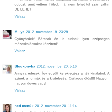
dobozt, amit vettem Tőled, már nem lehet túl szárnyallni,
DE LEHET!!!!
Válasz
Millye
2012. november 19. 23:29
Gyönyörűek! Bárcsak én is tudnék ilyen szépséges
mézeskalácsokat készíteni!
Válasz
Blogkonyha
2012. november 20. 5:16
Annyira édesek! Így együtt kerek-egész a téli kínálatod. A
színek a formák és a kivitelezés: Csillagos ötös!!!! Nagyon,
nagyon ügyes vagy!
Válasz
heti menük
2012. november 20. 11:14