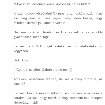
Millye köszi, érdemes lenne kipróbálni, hátha tudsz!
Kriszti nagyon köszönöm! Ők most a színeskék, aztán majd
jön még más is, csak legyen elég időm hozzá, hogy
mindent kipróbáljak, amit tervezek!
Heti menük köszi, türelem és kitartás kell hozzá, a többi
gyakorlással menni fog!
Kedves Eszti! Wilton gél festéket, és por ételfestéket is,
vegyesen.
Szilvi köszi!
4 Gyerek, ez jóóó, Gabah örülne neki:))
Abraxas, köszönöm szépen, de kell a szép forma is, az
inspirál!
Kedves Timi! A nevem Adrienn, és nagyon köszönöm a
soraidat! Örülök, hogy tetszik a blog, remélem sok receptet
kipróbálsz majd!