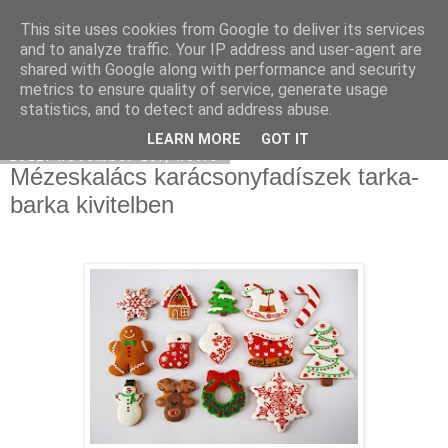
This site uses cookies from Google to deliver its services
Moha Konyha
and to analyze traffic. Your IP address and user-agent are
shared with Google along with performance and security
metrics to ensure quality of service, generate usage
statistics, and to detect and address abuse.
▼
LEARN MORE
GOT IT
2012. november 19., hétfő
Mézeskalács karácsonyfadíszek tarka-
barka kivitelben