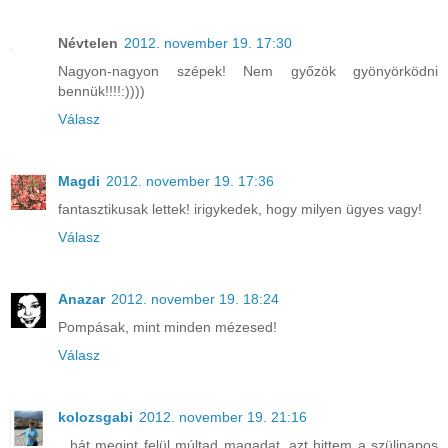
Névtelen
2012. november 19. 17:30
Nagyon-nagyon szépek! Nem győzök gyönyörködni
bennük!!!!:))))
Válasz
Magdi
2012. november 19. 17:36
fantasztikusak lettek! irigykedek, hogy milyen ügyes vagy!
Válasz
Anazar
2012. november 19. 18:24
Pompásak, mint minden mézesed!
Válasz
kolozsgabi
2012. november 19. 21:16
...hát megint felül múltad magadat, azt hittem a szülinapos