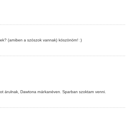
gek? (amiben a szószok vannak) köszönöm! :)
mot árulnak, Dawtona márkanéven. Sparban szoktam venni.