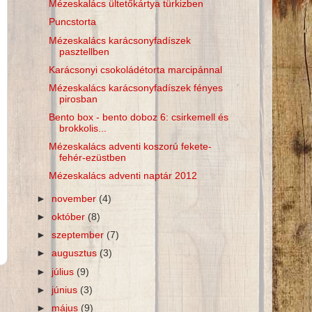
Mézeskalács ültetőkártya türkizben
Puncstorta
Mézeskalács karácsonyfadíszek
pasztellben
Karácsonyi csokoládétorta marcipánnal
Mézeskalács karácsonyfadíszek fényes
pirosban
Bento box - bento doboz 6: csirkemell és
brokkolis...
Mézeskalács adventi koszorú fekete-
fehér-ezüstben
Mézeskalács adventi naptár 2012
►
november
(4)
►
október
(8)
►
szeptember
(7)
►
augusztus
(3)
►
július
(9)
►
június
(3)
►
május
(9)