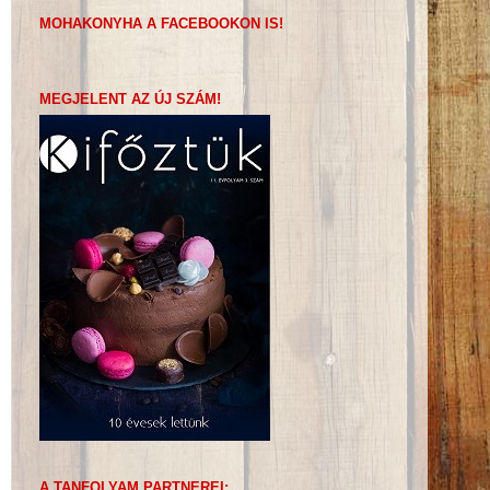
MOHAKONYHA A FACEBOOKON IS!
MEGJELENT AZ ÚJ SZÁM!
A TANFOLYAM PARTNEREI: