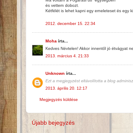
Ma voltam a Fogarasi úti "egységben"
és vettem dobozt.
Kétfélét is lehet kapni egy emeleteset és egy ki
2012. december 15. 22:34
Moha
írta...
Kedves Névtelen! Akkor innentől jó étvágyat n
2013. március 4. 21:33
Unknown
írta...
Ezt a megjegyzést eltávolította a blog adminisz
2013. április 20. 12:17
Megjegyzés küldése
Újabb bejegyzés