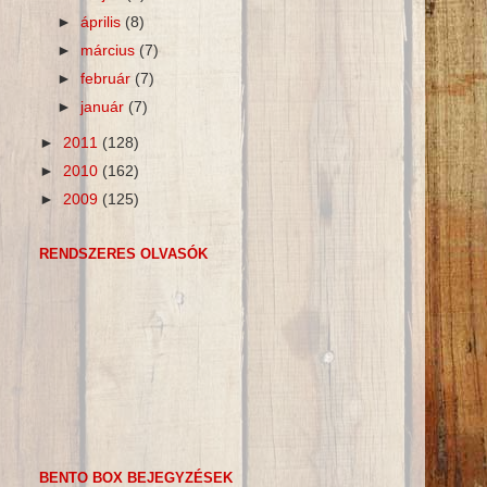
►
április
(8)
►
március
(7)
►
február
(7)
►
január
(7)
►
2011
(128)
►
2010
(162)
►
2009
(125)
RENDSZERES OLVASÓK
BENTO BOX BEJEGYZÉSEK