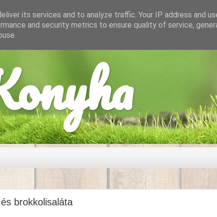
liver its services and to analyze traffic. Your IP address and u
rmance and security metrics to ensure quality of service, gene
buse.
onyha
és brokkolisaláta