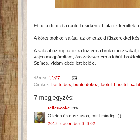
Ebbe a dobozba rántott csirkemell falatok kerültek 
A köret brokkolisaláta, az öntet zöld fűszerekkel k
A salátához roppanósra főztem a brokkolirózsákat, e
vajon megpároltam, összekevertem a kihűlt brokkoliv
Színes, vidám ebéd lett belőle.
dátum:
12:37
Címkék:
bento box
,
bento doboz
,
főétel
,
húsétel
,
salá
7 megjegyzés:
teller-cake
írta...
Ötletes és gusztusos, mint mindig! :))
2012. december 6. 6:02