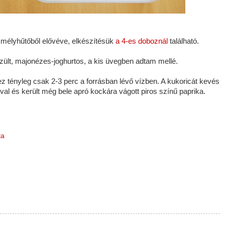
a mélyhűtőből elővéve, elkészítésük
a 4-es doboznál
található.
észült, majonézes-joghurtos, a kis üvegben adtam mellé.
z tényleg csak 2-3 perc a forrásban lévő vízben. A kukoricát kevés
al és került még bele apró kockára vágott piros színű paprika.
ta