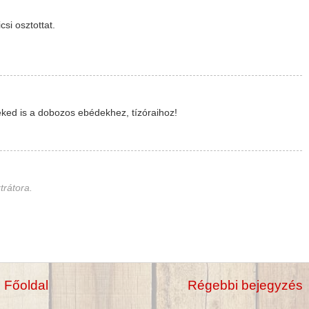
csi osztottat.
eked is a dobozos ebédekhez, tízóraihoz!
trátora.
Főoldal
Régebbi bejegyzés