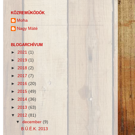
KÖZREMŰKÖDŐK
Moha
Nagy Máté
BLOGARCHÍVUM
►
2021
(1)
►
2019
(1)
►
2018
(2)
►
2017
(7)
►
2016
(20)
►
2015
(49)
►
2014
(36)
►
2013
(63)
▼
2012
(81)
▼
december
(9)
B.Ú.É.K. 2013