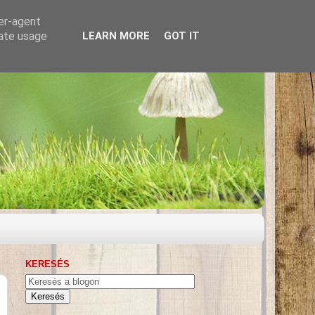
ser-agent
rate usage
LEARN MORE
GOT IT
KERESÉS