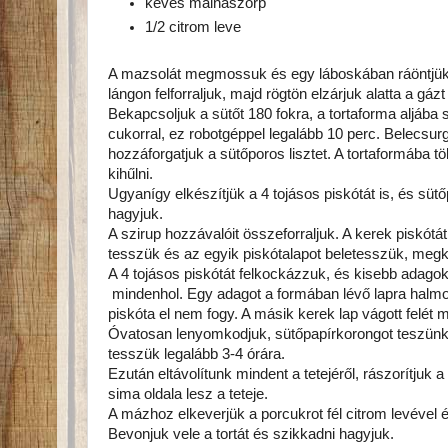
kevés málnaszörp
1/2 citrom leve
A mazsolát megmossuk és egy láboskában ráöntjük a
lángon felforraljuk, majd rögtön elzárjuk alatta a gázt
Bekapcsoljuk a sütőt 180 fokra, a tortaforma aljába
cukorral, ez robotgéppel legalább 10 perc. Belecsurg
hozzáforgatjuk a sütőporos lisztet. A tortaformába t
kihűlni.
Ugyanígy elkészítjük a 4 tojásos piskótát is, és sütő
hagyjuk.
A szirup hozzávalóit összeforraljuk. A kerek piskótá
tesszük és az egyik piskótalapot beletesszük, megk
A 4 tojásos piskótát felkockázzuk, és kisebb adago
mindenhol. Egy adagot a formában lévő lapra halmoz
piskóta el nem fogy. A másik kerek lap vágott felét me
Óvatosan lenyomkodjuk, sütőpapírkorongot teszünk rá
tesszük legalább 3-4 órára.
Ezután eltávolítunk mindent a tetejéről, rászorítjuk a 
sima oldala lesz a teteje.
A mázhoz elkeverjük a porcukrot fél citrom levével
Bevonjuk vele a tortát és szikkadni hagyjuk.