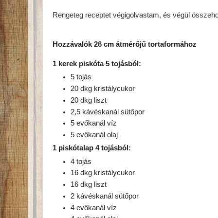
Rengeteg receptet végigolvastam, és végül összehoz
Hozzávalók 26 cm átmérőjű tortaformához
1 kerek piskóta 5 tojásból:
5 tojás
20 dkg kristálycukor
20 dkg liszt
2,5 kávéskanál sütőpor
5 evőkanál víz
5 evőkanál olaj
1 piskótalap 4 tojásból:
4 tojás
16 dkg kristálycukor
16 dkg liszt
2 kávéskanál sütőpor
4 evőkanál víz