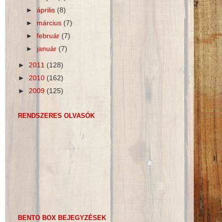
►
április
(8)
►
március
(7)
►
február
(7)
►
január
(7)
►
2011
(128)
►
2010
(162)
►
2009
(125)
RENDSZERES OLVASÓK
BENTO BOX BEJEGYZÉSEK