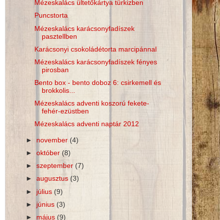
Mézeskalács ültetőkártya türkizben
Puncstorta
Mézeskalács karácsonyfadíszek
pasztellben
Karácsonyi csokoládétorta marcipánnal
Mézeskalács karácsonyfadíszek fényes
pirosban
Bento box - bento doboz 6: csirkemell és
brokkolis...
Mézeskalács adventi koszorú fekete-
fehér-ezüstben
Mézeskalács adventi naptár 2012
►
november
(4)
►
október
(8)
►
szeptember
(7)
►
augusztus
(3)
►
július
(9)
►
június
(3)
►
május
(9)