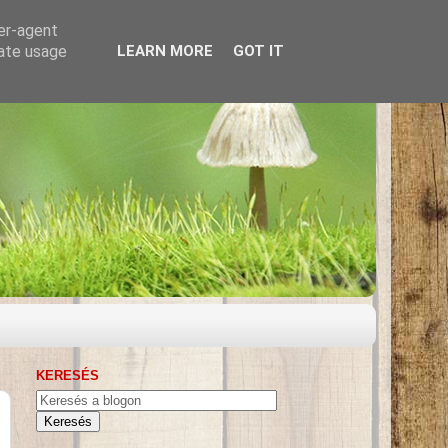
ser-agent
rate usage
LEARN MORE
GOT IT
KERESÉS