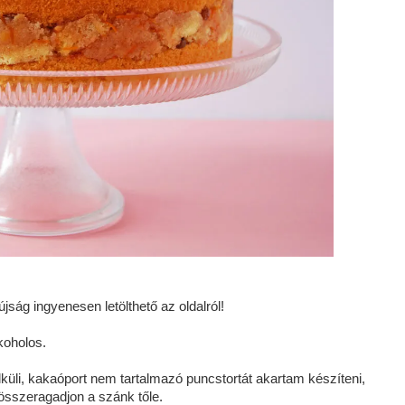
jság ingyenesen letölthető az oldalról!
koholos.
küli, kakaóport nem tartalmazó puncstortát akartam készíteni,
összeragadjon a szánk tőle.