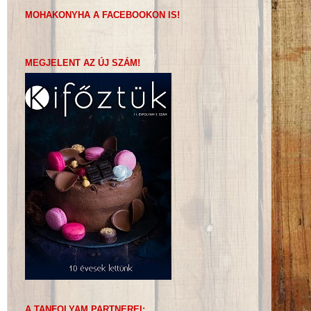
MOHAKONYHA A FACEBOOKON IS!
MEGJELENT AZ ÚJ SZÁM!
A TANFOLYAM PARTNEREI: