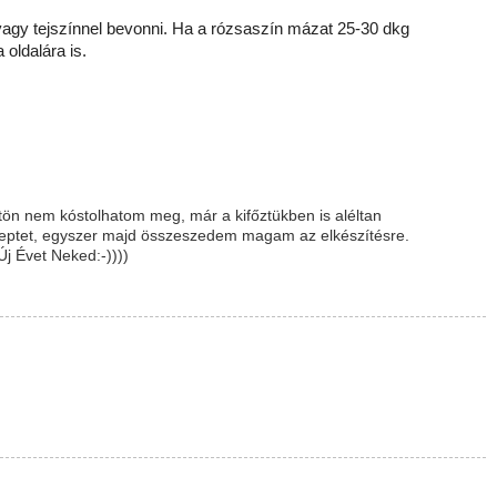
i, vagy tejszínnel bevonni. Ha a rózsaszín mázat 25-30 dkg
 oldalára is.
ön nem kóstolhatom meg, már a kifőztükben is aléltan
eptet, egyszer majd összeszedem magam az elkészítésre.
j Évet Neked:-))))