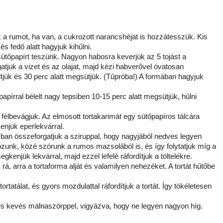
 rumot, ha van, a cukrozott narancshéjat is hozzátesszük. Kis
 és fedő alatt hagyjuk kihűlni.
 sütőpapírt teszünk. Nagyon habosra keverjük az 5 tojást a
atjuk a vizet és az olajat, majd kézi habverővel óvatosan
öltjük és 30 perc alatt megsütjük. (Tűpróba!) A formában hagyjuk
papírral bélelt nagy tepsiben 10-15 perc alatt megsütjük, hűlni
t félbevágjuk. Az elmosott tortakarimát egy sütőpapíros tálcára
enjük eperlekvárral.
kban összeforgatjuk a sziruppal, hogy nagyjából nedves legyen
unk, közé szórunk a rumos mazsolából is, és így folytatjuk míg a
gkenjük lekvárral, majd ezzel lefelé ráfordítjuk a töltelékre.
, arra a tortaforma alját és valamilyen nehezéket. A tortát hűtőbe
tortatálat, és gyors mozdulattal ráfordítjuk a tortát. Így tökéletesen
 és kevés málnaszörppel, vigyázva, hogy ne legyen nagyon híg.