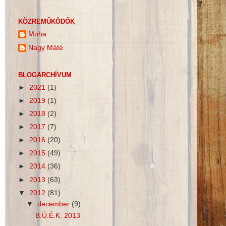
KÖZREMŰKÖDŐK
Moha
Nagy Máté
BLOGARCHÍVUM
►
2021
(1)
►
2019
(1)
►
2018
(2)
►
2017
(7)
►
2016
(20)
►
2015
(49)
►
2014
(36)
►
2013
(63)
▼
2012
(81)
▼
december
(9)
B.Ú.É.K. 2013