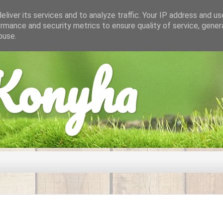
liver its services and to analyze traffic. Your IP address and u
rmance and security metrics to ensure quality of service, gene
buse.
onyha