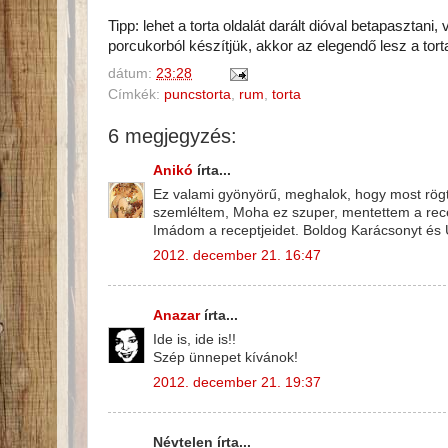
Tipp: lehet a torta oldalát darált dióval betapasztan
porcukorból készítjük, akkor az elegendő lesz a torta
dátum:
23:28
Címkék:
puncstorta
,
rum
,
torta
6 megjegyzés:
Anikó
írta...
Ez valami gyönyörű, meghalok, hogy most rögt
szemléltem, Moha ez szuper, mentettem a rec
Imádom a receptjeidet. Boldog Karácsonyt és Ú
2012. december 21. 16:47
Anazar
írta...
Ide is, ide is!!
Szép ünnepet kívánok!
2012. december 21. 19:37
Névtelen írta...