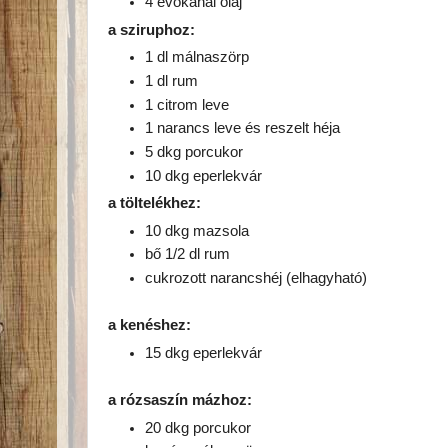
4 evőkanál olaj
a sziruphoz:
1 dl málnaszörp
1 dl rum
1 citrom leve
1 narancs leve és reszelt héja
5 dkg porcukor
10 dkg eperlekvár
a töltelékhez:
10 dkg mazsola
bő 1/2 dl rum
cukrozott narancshéj (elhagyható)
a kenéshez:
15 dkg eperlekvár
a rózsaszín mázhoz:
20 dkg porcukor