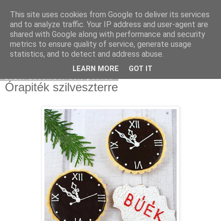
This site uses cookies from Google to deliver its services
Moha Konyha
and to analyze traffic. Your IP address and user-agent are
shared with Google along with performance and security
metrics to ensure quality of service, generate usage
statistics, and to detect and address abuse.
▼
LEARN MORE
GOT IT
2016. december 30., péntek
Órapiték szilveszterre