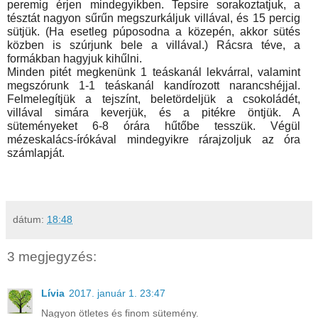
peremig érjen mindegyikben. Tepsire sorakoztatjuk, a 
tésztát nagyon sűrűn megszurkáljuk villával, és 15 percig 
sütjük. (Ha esetleg púposodna a közepén, akkor sütés 
közben is szúrjunk bele a villával.) Rácsra téve, a 
formákban hagyjuk kihűlni.
Minden pitét megkenünk 1 teáskanál lekvárral, valamint 
megszórunk 1-1 teáskanál kandírozott narancshéjjal. 
Felmelegítjük a tejszínt, beletördeljük a csokoládét, 
villával simára keverjük, és a pitékre öntjük. A 
süteményeket 6-8 órára hűtőbe tesszük. Végül 
mézeskalács-írókával mindegyikre rárajzoljuk az óra 
számlapját.
dátum:
18:48
3 megjegyzés:
Lívia
2017. január 1. 23:47
Nagyon ötletes és finom sütemény.