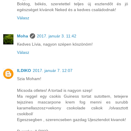
Boldog, békés, szeretettel teljes új esztendőt és jó
egészséget kívánok Neked és a kedves családodnak!
Válasz
Moha
2017. január 3. 11:42
Kedves Lívia, nagyon szépen köszönöm!
Válasz
ILDIKO
2017. január 7. 12:07
Szia Moham!
Micsoda otletes! A tortad is nagyon szep!
Ma reggel egy csokis Guiness tortat sutottem, tetejere
tejszines mascarpone krem fog menni es surubb
karamellaszosz+vekony csokolade csikok ./olvasztott
csokibol/
Egeszsegben , szerencseben gazdag Ujesztendot kivanok!