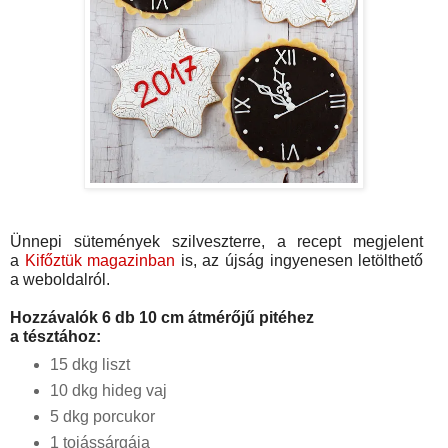
Ünnepi sütemények szilveszterre,
a recept megjelent
a
Kifőztük magazinban
is, az újság ingyenesen letölthető
a weboldalról.
Hozzávalók 6 db 10 cm átmérőjű pitéhez
a tésztához:
15 dkg liszt
10 dkg hideg vaj
5 dkg porcukor
1 tojássárgája