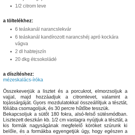
1/2 citrom leve
a töltelékhez:
6 teáskanál narancslekvár
6 teáskanál kandírozott narancshéj apró kockára
vágva
2 dl habtejszín
20 dkg étcsokoládé
a díszítéshez: 
mézeskalács-íróka
Összekeverjük a lisztet és a porcukrot, elmorzsoljuk a 
vajjal, majd hozzáadjuk a citromlevet, valamint a 
tojássárgáját. Gyors mozdulatokkal összeállítjuk a tésztát, 
fóliába csomagoljuk, és 30 percre hűtőbe tesszük.
Bekapcsoljuk a sütőt 180 fokra, alsó-felső sütésmódban. 
Lisztezett deszkán kb. 1/2 cm vastagra nyújtjuk a tésztát, a 
kis formák nagyságának megfelelő köröket szúrunk ki 
belőle, és a formákba egyengetjük úgy, hogy egészen a 