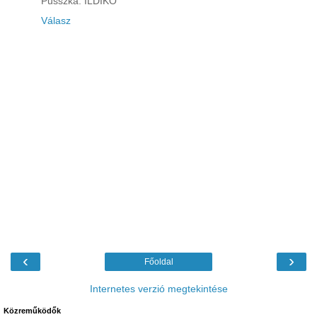
Pusszka: ILDIKO
Válasz
‹
›
Főoldal
Internetes verzió megtekintése
Közreműködők