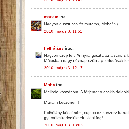
mariam
írta...
Nagyon gusztusos és mutatós, Moha! :-)
2010. május 3. 11:51
Felhőlány
írta...
Nagyon szép lett! Annyira guszta ez a szín/íz k
Májusban nagy névnap-szülinap torlódások lesz
2010. május 3. 12:17
Moha
írta...
Melinda köszönöm! A férjemet a csokis dolgokka
Mariam köszönöm!
Felhőlány köszönöm, sajnos ez konzerv barack,a
gyümölcskedvelőknek ízleni fog!
2010. május 3. 13:03