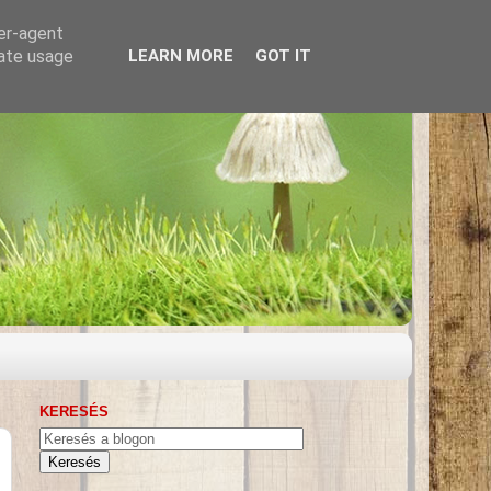
ser-agent
rate usage
LEARN MORE
GOT IT
KERESÉS