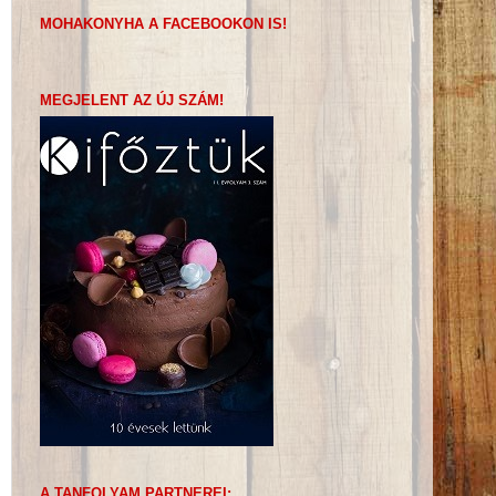
MOHAKONYHA A FACEBOOKON IS!
MEGJELENT AZ ÚJ SZÁM!
A TANFOLYAM PARTNEREI: