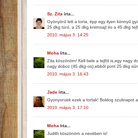
Sz. Zita
írta...
Gyönyörű lett a torta, épp egy ilyen könnyű gy
25 dkg túró, a 25 dkg krémsajt és a 45 dkg tejf
2010. május 3. 14:25
Moha
írta...
Zita köszönöm! Kell bele a tejföl is,egy nagy 
nagy doboz (45 dkg-os),ebből pont 25 dkg sűrű
2010. május 3. 16:43
Jade
írta...
Gyonyoruek ezek a tortak! Boldog szulinapot a
2010. május 3. 17:10
Moha
írta...
Judith köszönöm a nevében is!