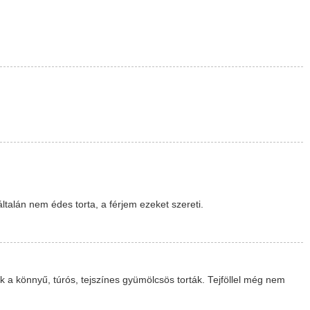
ltalán nem édes torta, a férjem ezeket szereti.
 a könnyű, túrós, tejszínes gyümölcsös torták. Tejföllel még nem