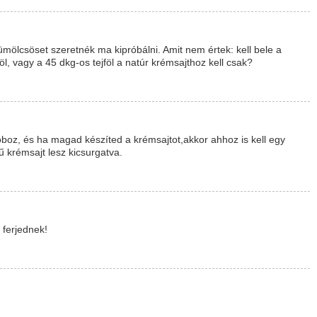
ümölcsöset szeretnék ma kipróbálni. Amit nem értek: kell bele a
öl, vagy a 45 dkg-os tejföl a natúr krémsajthoz kell csak?
doboz, és ha magad készíted a krémsajtot,akkor ahhoz is kell egy
 krémsajt lesz kicsurgatva.
 ferjednek!