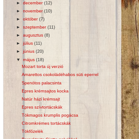
►
december
(12)
►
november
(10)
►
október
(7)
►
szeptember
(11)
►
augusztus
(8)
►
július
(11)
►
június
(20)
▼
május
(18)
Mozart torta új verzió
Amarettos csokoládéhabos süti eperrel
Spenótos palacsinta
Epres krémsajtos kocka
Natúr házi krémsajt
Epres szívtortácskák
Tökmagos krumplis pogácsa
Citromkrémes tortácskák
Tökfőzelék