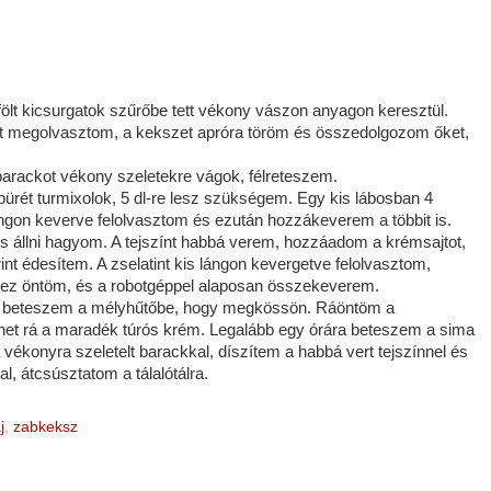
ölt kicsurgatok szűrőbe tett vékony vászon anyagon keresztül.
jat megolvasztom, a kekszet apróra töröm és összedolgozom őket,
barackot vékony szeletekre vágok, félreteszem.
l pürét turmixolok, 5 dl-re lesz szükségem. Egy kis lábosban 4
ángon keverve felolvasztom és ezután hozzákeverem a többit is.
és állni hagyom. A tejszínt habbá verem, hozzáadom a krémsajtot,
szerint édesítem. A zselatint kis lángon kevergetve felolvasztom,
ez öntöm, és a robotgéppel alaposan összekeverem.
cre beteszem a mélyhűtőbe, hogy megkössön. Ráöntöm a
jöhet rá a maradék túrós krém. Legalább egy órára beteszem a sima
 vékonyra szeletelt barackkal, díszítem a habbá vert tejszínnel és
al, átcsúsztatom a tálalótálra.
j
,
zabkeksz