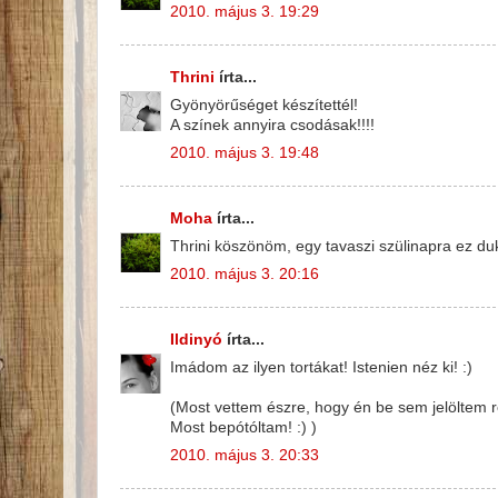
2010. május 3. 19:29
Thrini
írta...
Gyönyörűséget készítettél!
A színek annyira csodásak!!!!
2010. május 3. 19:48
Moha
írta...
Thrini köszönöm, egy tavaszi szülinapra ez duk
2010. május 3. 20:16
Ildinyó
írta...
Imádom az ilyen tortákat! Istenien néz ki! :)
(Most vettem észre, hogy én be sem jelöltem r
Most bepótóltam! :) )
2010. május 3. 20:33