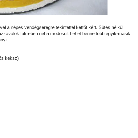
ivel a népes vendégseregre tekintettel kettőt kért. Sütés nélkül
 hozzávalók tükrében néha módosul. Lehet benne több egyik-másik
nyi.
ós keksz)