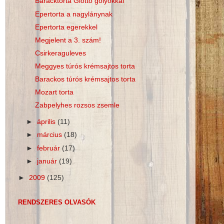
Baracktorta Giotto golyókkal
Epertorta a nagylánynak
Epertorta egerekkel
Megjelent a 3. szám!
Csirkeraguleves
Meggyes túrós krémsajtos torta
Barackos túrós krémsajtos torta
Mozart torta
Zabpelyhes rozsos zsemle
►
április
(11)
►
március
(18)
►
február
(17)
►
január
(19)
►
2009
(125)
RENDSZERES OLVASÓK