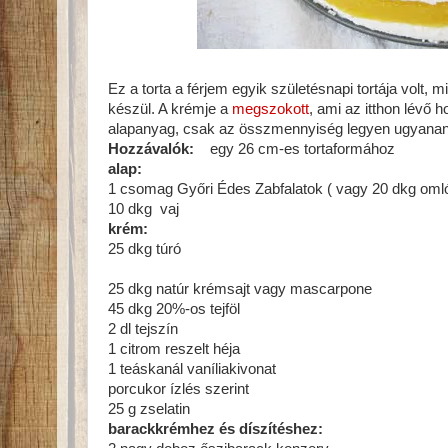
Ez a torta a férjem egyik születésnapi tortája volt, m
készül. A krémje a
megszokott
, ami az itthon lévő
alapanyag, csak az összmennyiség legyen ugyanan
Hozzávalók:
egy 26 cm-es tortaformához
alap:
1 csomag Győri Édes Zabfalatok ( vagy 20 dkg oml
10 dkg vaj
krém:
25 dkg túró
25 dkg natúr krémsajt vagy mascarpone
45 dkg 20%-os tejföl
2 dl tejszín
1 citrom reszelt héja
1 teáskanál vaníliakivonat
porcukor ízlés szerint
25 g zselatin
barackkrémhez és díszítéshez: