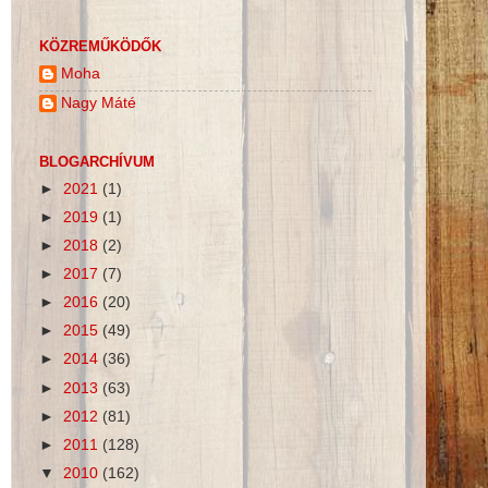
KÖZREMŰKÖDŐK
Moha
Nagy Máté
BLOGARCHÍVUM
►
2021
(1)
►
2019
(1)
►
2018
(2)
►
2017
(7)
►
2016
(20)
►
2015
(49)
►
2014
(36)
►
2013
(63)
►
2012
(81)
►
2011
(128)
▼
2010
(162)