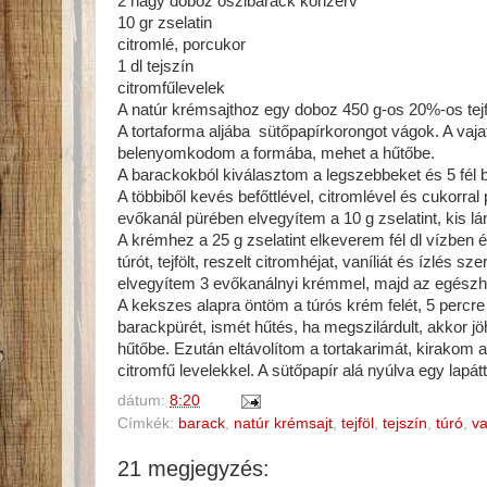
2 nagy doboz őszibarack konzerv
10 gr zselatin
citromlé, porcukor
1 dl tejszín
citromfűlevelek
A natúr krémsajthoz egy doboz 450 g-os 20%-os tejf
A tortaforma aljába sütőpapírkorongot vágok. A va
belenyomkodom a formába, mehet a hűtőbe.
A barackokból kiválasztom a legszebbeket és 5 fél 
A többiből kevés befőttlével, citromlével és cukorra
evőkanál pürében elvegyítem a 10 g zselatint, kis l
A krémhez a 25 g zselatint elkeverem fél dl vízben 
túrót, tejfölt, reszelt citromhéjat, vaníliát és ízlés 
elvegyítem 3 evőkanálnyi krémmel, majd az egészh
A kekszes alapra öntöm a túrós krém felét, 5 per
barackpürét, ismét hűtés, ha megszilárdult, akkor 
hűtőbe. Ezután eltávolítom a tortakarimát, kirakom a
citromfű levelekkel. A sütőpapír alá nyúlva egy lapátt
dátum:
8:20
Címkék:
barack
,
natúr krémsajt
,
tejföl
,
tejszín
,
túró
,
va
21 megjegyzés: