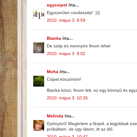
egycsipet
írta...
Egyszerűen csodaszép! :)))
2010. május 3. 8:59
Bianka
írta...
De szép és mennyire finom lehet
2010. május 3. 9:02
Moha
írta...
Csipet köszönöm!
Bianka köszi, finom lett, ez egy könnyű és egyá
2010. május 3. 10:26
Melinda
írta...
Gyönyörű! Megértem a férjed, a legjobbak ezek
próbáltam, de úgy látom, itt az idő.
2010. május 3. 10:47