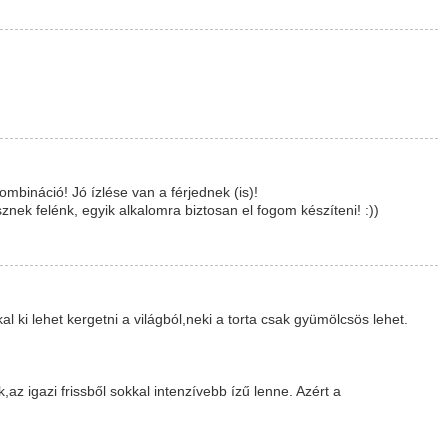
ombináció! Jó ízlése van a férjednek (is)!
nek felénk, egyik alkalomra biztosan el fogom készíteni! :))
l ki lehet kergetni a világból,neki a torta csak gyümölcsös lehet.
z igazi frissből sokkal intenzívebb ízű lenne. Azért a