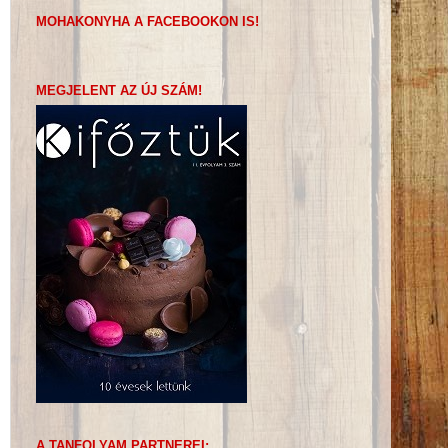
MOHAKONYHA A FACEBOOKON IS!
MEGJELENT AZ ÚJ SZÁM!
A TANFOLYAM PARTNEREI: