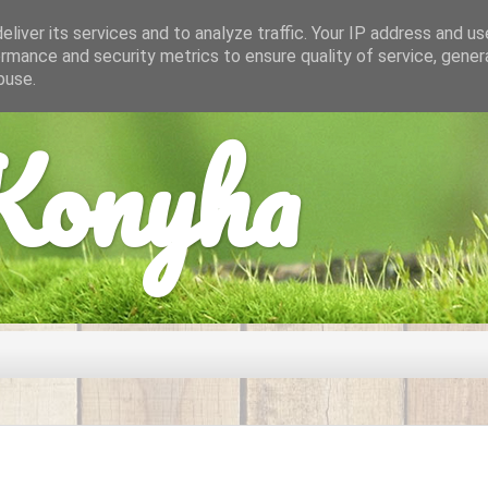
liver its services and to analyze traffic. Your IP address and u
rmance and security metrics to ensure quality of service, gene
buse.
onyha