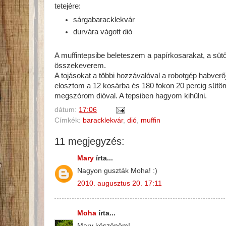
tetejére:
sárgabaracklekvár
durvára vágott dió
A muffintepsibe beleteszem a papírkosarakat, a sütőt
összekeverem.
A tojásokat a többi hozzávalóval a robotgép habverőj
elosztom a 12 kosárba és 180 fokon 20 percig sütö
megszórom dióval. A tepsiben hagyom kihűlni.
dátum:
17:06
Címkék:
baracklekvár
,
dió
,
muffin
11 megjegyzés:
Mary
írta...
Nagyon guszták Moha! :)
2010. augusztus 20. 17:11
Moha
írta...
Mary köszönöm!