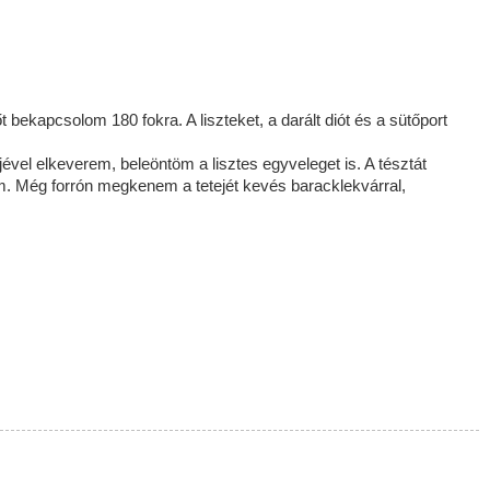
 bekapcsolom 180 fokra. A liszteket, a darált diót és a sütőport
ével elkeverem, beleöntöm a lisztes egyveleget is. A tésztát
m. Még forrón megkenem a tetejét kevés baracklekvárral,