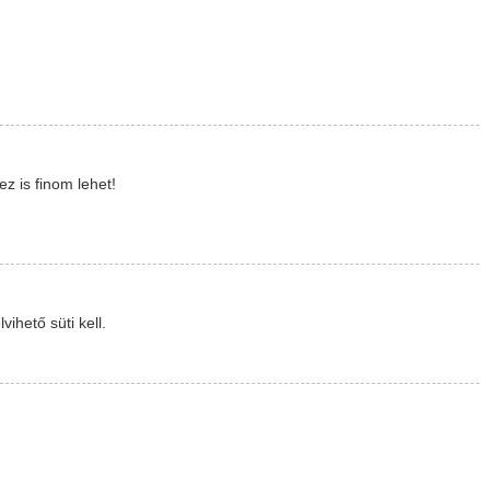
z is finom lehet!
ihető süti kell.