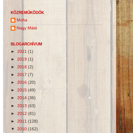
KÖZREMŰKÖDŐK
Moha
Nagy Máté
BLOGARCHÍVUM
►
2021
(1)
►
2019
(1)
►
2018
(2)
►
2017
(7)
►
2016
(20)
►
2015
(49)
►
2014
(36)
►
2013
(63)
►
2012
(81)
►
2011
(128)
▼
2010
(162)