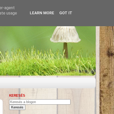
ser-agent
rate usage
LEARN MORE
GOT IT
KERESÉS