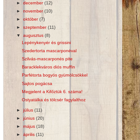
►
december
(12)
►
november
(10)
►
október
(7)
►
szeptember
(11)
▼
augusztus
(8)
Lepénykenyér és grissini
Szedertorta mascarponéval
Szilvás-mascarponés pite
Baracklekváros diós muffin
Parfétorta bogyós gyümölcsökkel
Sajtos pogácsa
Megjelent a Kifőztük 6. száma!
Ostyatálka és tölcsér fagylalthoz
►
július
(11)
►
június
(20)
►
május
(18)
►
április
(11)