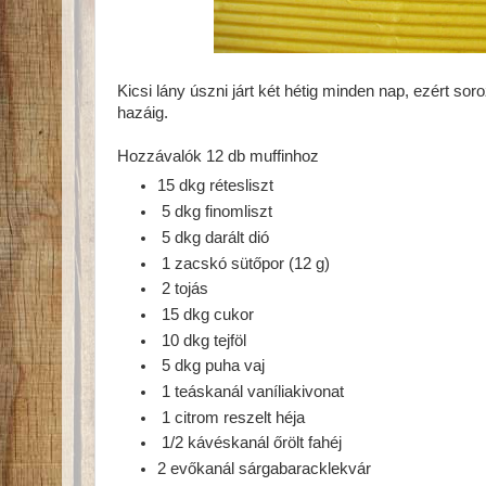
Kicsi lány úszni járt két hétig minden nap, ezért s
hazáig.
Hozzávalók 12 db muffinhoz
15 dkg rétesliszt
5 dkg finomliszt
5 dkg darált dió
1 zacskó sütőpor (12 g)
2 tojás
15 dkg cukor
10 dkg tejföl
5 dkg puha vaj
1 teáskanál vaníliakivonat
1 citrom reszelt héja
1/2 kávéskanál őrölt fahéj
2 evőkanál sárgabaracklekvár