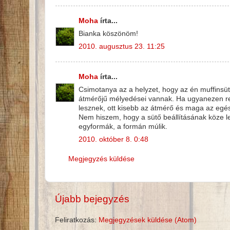
Moha
írta...
Bianka köszönöm!
2010. augusztus 23. 11:25
Moha
írta...
Csimotanya az a helyzet, hogy az én muffinsü
átmérőjű mélyedései vannak. Ha ugyanezen re
lesznek, ott kisebb az átmérő és maga az egés
Nem hiszem, hogy a sütő beállításának köze
egyformák, a formán múlik.
2010. október 8. 0:48
Megjegyzés küldése
Újabb bejegyzés
Feliratkozás:
Megjegyzések küldése (Atom)