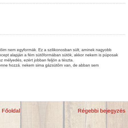
tőim nem egyformák. Ez a szilikonosban sült, aminek nagyobb
cept alapján a fém sütőformában sütök, akkor nekem is púposak
z mélyedés, ezért jobban feljön a tészta.
 lenne hozzá. nekem sima gázsütőm van, de abban sem
Főoldal
Régebbi bejegyzés