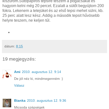
kiszúrom.Sütőpapíros tepsire teszem a pogácsákat és
hagyom kelni még 20 percet. Ezalatt a sütőt begyújtom 200
fokra. Lekenem a tetejüket és az első tepsi mehet sülni, kb.
25 perc alatt lesz kész. Addig a második tepsit hűvösebb
helyre teszem, ne keljen túl.
dátum:
8:15
19 megjegyzés:
Ami
2010. augusztus 12. 9:14
De jól néz ki, mindmegenném :)
Válasz
Bianka
2010. augusztus 12. 9:36
Micsoda szépségek