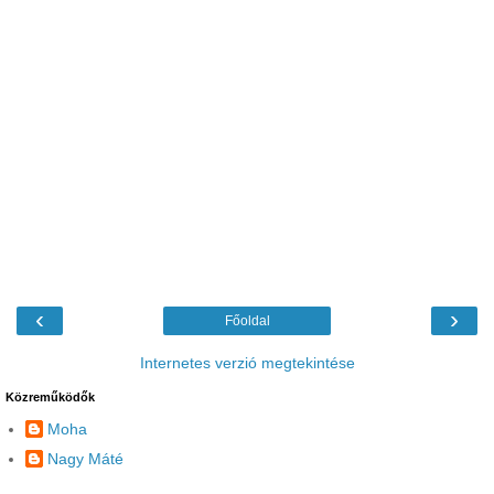
‹
›
Főoldal
Internetes verzió megtekintése
Közreműködők
Moha
Nagy Máté