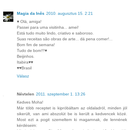
Magia da Inês
2010. augusztus 15. 2:21
♥ Olá, amiga!
Passei para uma visitinha... amei!
Está tudo muito lindo, criativo e saboroso.
Suas receitas são obras de arte... dá pena comer!...
Bom fim de semana!
Tudo de bom!!!♥
Beijinhos.
Itabira♥♥
♥♥Brasil
Válasz
Névtelen
2011. szeptember 1. 13:26
Kedves Moha!
Már több receptet is kipróbáltam az oldaladról, minden jól
sikerült, van ami abszolút be is került a kedvencek közé.
Most ezt a pogit szemeltem ki magamnak, de lennének
kérdéseim: