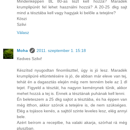
Mindenképpen BL 80-as liszt kell hozzá? Maradék
krumplipürét fel lehet használni hozzá? A 20-25 dkg sajt
mind a tésztába kell vagy hagyjak ki belőle a tetejére?
Köszi
Szilvi
Válasz
Moha
2011. szeptember 1. 15:18
Kedves Szilvi!
Készítsd nyugodtan finomliszttel, úgy is jó lesz. Maradék
krumplipüré eltüntetésére is jó, de abban már eleve van tej,
tehát én a dagasztás elején még nem tenném bele az 1 dl
tejet. Figyeld a tésztát, ha nagyon keménynek tűnik, akkor
mehet hozzá a tej is. Ennek a tésztának puhának kell lenni.
Én beleteszem a 25 dkg sajtot a tésztába, és ha éppen van
még itthon, akkor szórok a tetejére is, de nem szükséges.
Elég a tojásos kenés, a sajttól szinte leveles lesz, elég annyi
bele.
Azért beírom a receptbe, ha valaki akarja, szórhat rá még
pluszban.