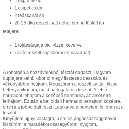
4 dkg élesztő
1 csipet cukor
2 teáskanál só
20-25 dkg reszelt sajt (lehet benne füstölt is)
tetejére:
1 tojássárgája pici vízzel keverve
kevés reszelt sajt szórni (elmaradhat)
A robotgép a hozzávalókból tésztát dagaszt. Hagyom
duplájára kelni, kiborítom egy lisztezett deszkára és
vékonyabbra nyújtom. Megszórom a reszelt sajttal, kissé
belenyomkodom, majd hajtogatom a tésztát. A felső
harmadot lehajtom a középső harmadra, az alsót erre
felhajtom. Ezután a bal oldali harmadot behajtom középre,
erre rá a jobboldali részt. Letakarva pihentetem fél órán át a
tésztát.
Kinyújtom ujjnyi vastagra, 6 cm-es pogácsaszaggatóval
kiszúrom, a maradékot összegyúrom, nyújtom,