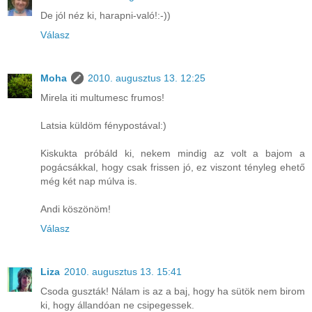
De jól néz ki, harapni-való!:-))
Válasz
Moha
2010. augusztus 13. 12:25
Mirela iti multumesc frumos!
Latsia küldöm fénypostával:)
Kiskukta próbáld ki, nekem mindig az volt a bajom a
pogácsákkal, hogy csak frissen jó, ez viszont tényleg ehető
még két nap múlva is.
Andi köszönöm!
Válasz
Liza
2010. augusztus 13. 15:41
Csoda guszták! Nálam is az a baj, hogy ha sütök nem birom
ki, hogy állandóan ne csipegessek.