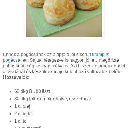
Ennek a pogácsának az alapja a jól sikerült
krumplis
pogácsa
lett. Sajttal rétegezve is nagyon jó lett, megőrizte
puhaságát még két nap múlva is. Azt hiszem, maradok ennél
a tésztánál és készülnek majd különböző változatok belőle.
Hozzávalók:
60 dkg BL 80 liszt
30 dkg főtt krumpli kihűtve, összetörve
1 dl olaj
2 dl tejföl
1 dl tej