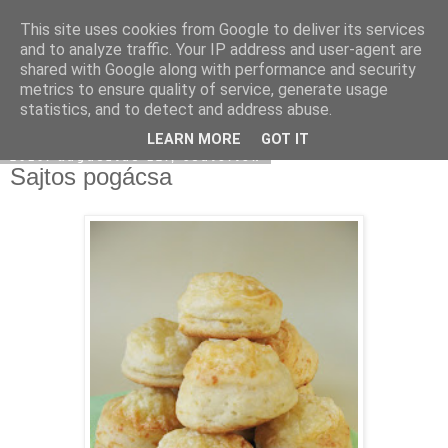
This site uses cookies from Google to deliver its services
Moha Konyha
and to analyze traffic. Your IP address and user-agent are
shared with Google along with performance and security
metrics to ensure quality of service, generate usage
statistics, and to detect and address abuse.
▼
LEARN MORE
GOT IT
2010. augusztus 12., csütörtök
Sajtos pogácsa