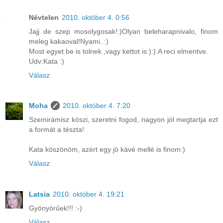
Névtelen
2010. október 4. 0:56
Jajj de szep mosolygosak!:)Olyan beleharapnivalo, finom
meleg kakaoval!Nyami..:)
Most egyet be is tolnek ,vagy kettot is:):).A reci elmentve.
Udv:Kata :)
Válasz
Moha
2010. október 4. 7:20
Szemirámisz köszi, szeretni fogod, nagyon jól megtartja ezt
a formát a tészta!
Kata köszönöm, azért egy jó kávé mellé is finom:)
Válasz
Latsia
2010. október 4. 19:21
Gyönyörűek!!! :-)
Válasz