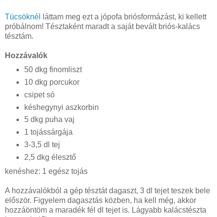
Tücsöknél
láttam meg ezt a jópofa briósformázást, ki kellett
próbálnom! Tésztaként maradt a saját bevált briós-kalács
tésztám.
Hozzávalók
50 dkg finomliszt
10 dkg porcukor
csipet só
késhegynyi aszkorbin
5 dkg puha vaj
1 tojássárgája
3-3,5 dl tej
2,5 dkg élesztő
kenéshez: 1 egész tojás
A hozzávalókból a gép tésztát dagaszt, 3 dl tejet teszek bele
először. Figyelem dagasztás közben, ha kell még, akkor
hozzáöntöm a maradék fél dl tejet is. Lágyabb kalácstészta