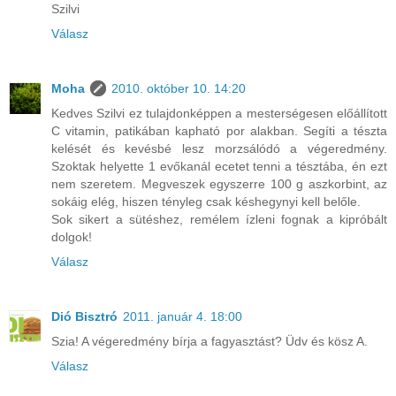
Szilvi
Válasz
Moha
2010. október 10. 14:20
Kedves Szilvi ez tulajdonképpen a mesterségesen előállított
C vitamin, patikában kapható por alakban. Segíti a tészta
kelését és kevésbé lesz morzsálódó a végeredmény.
Szoktak helyette 1 evőkanál ecetet tenni a tésztába, én ezt
nem szeretem. Megveszek egyszerre 100 g aszkorbint, az
sokáig elég, hiszen tényleg csak késhegynyi kell belőle.
Sok sikert a sütéshez, remélem ízleni fognak a kipróbált
dolgok!
Válasz
Dió Bisztró
2011. január 4. 18:00
Szia! A végeredmény bírja a fagyasztást? Üdv és kösz A.
Válasz