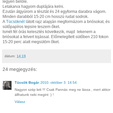
legyen belőle.
Letakarva hagyom duplájára kelni.
Ezután átgyúrom a tésztát és 24 egyforma darabra vágom.
Minden darabból 15-20 cm hosszú rudat sodrok.
A
Tücsöknél
látott rajz alapján megformázom a briósokat, és
sütőpapíros tepsire teszem őket.
Ismét fél órás kelesztés következik, majd lekenem a
briósokat a felvert tojással. Előmelegített sütőben 210 fokon
15-20 perc alatt megsütöm őket.
dátum:
14:19
24 megjegyzés:
Tücsök Bogár
2010. október 3. 14:54
Nagyon szép lett !!! Csak Pannás meg ne lássa , mert akkor
állhatunk neki megint :) !
Válasz