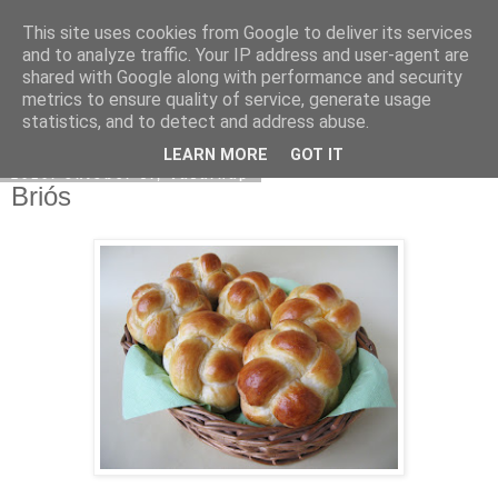
This site uses cookies from Google to deliver its services
Moha Konyha
and to analyze traffic. Your IP address and user-agent are
shared with Google along with performance and security
metrics to ensure quality of service, generate usage
statistics, and to detect and address abuse.
▼
LEARN MORE
GOT IT
2010. október 3., vasárnap
Briós