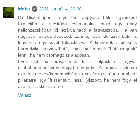
Moha
2011. január 4. 20:20
Dió Bisztró igen, hagyd őket langyosra hűlni, egyenként
folpackba / zacskóba csomagolni, majd egy nagy
nejlonzacskóban jól lezárva tedd a fagyasztóba. Ha van
nagyobb fedeles dobozod, az még jobb, de azon belül is
legyenek egyesével folpackozva. A kenyerek / péksütik
bármelyike fagyasztható, csak hajlamosak "hűtőszagúak"
lenni, ha nem csomagolsz alaposan.
Evés előtt pár órával vedd ki, a folpackban hagyva,
szobahőmérsékleten hagyd kiengedni. Az egész biztosan
azonnal megevős mennyiséget lehet forró sütőbe dugni pár
pillanatra, így "frissensült" lesz. (viszont, ha nem fogy el
azonnal, akkor száraz)
Válasz