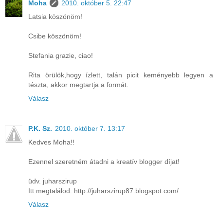
Moha
2010. október 5. 22:47
Latsia köszönöm!
Csibe köszönöm!
Stefania grazie, ciao!
Rita örülök,hogy ízlett, talán picit keményebb legyen a
tészta, akkor megtartja a formát.
Válasz
P.K. Sz.
2010. október 7. 13:17
Kedves Moha!!
Ezennel szeretném átadni a kreatív blogger díjat!
üdv. juharszirup
Itt megtalálod: http://juharszirup87.blogspot.com/
Válasz