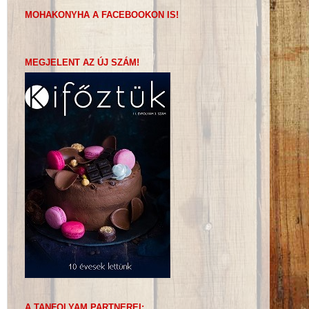
MOHAKONYHA A FACEBOOKON IS!
MEGJELENT AZ ÚJ SZÁM!
A TANFOLYAM PARTNEREI: