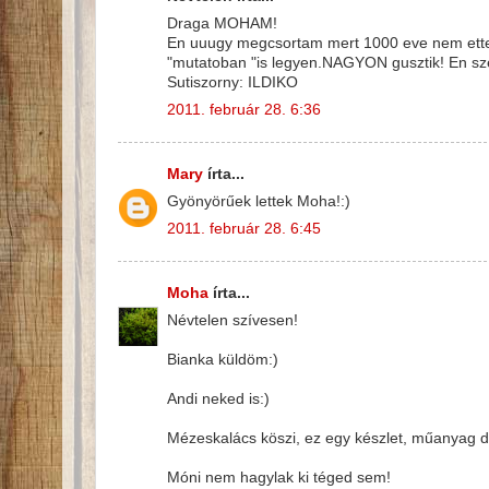
Draga MOHAM!
En uuugy megcsortam mert 1000 eve nem ettem 
"mutatoban "is legyen.NAGYON gusztik! En sze
Sutiszorny: ILDIKO
2011. február 28. 6:36
Mary
írta...
Gyönyörűek lettek Moha!:)
2011. február 28. 6:45
Moha
írta...
Névtelen szívesen!
Bianka küldöm:)
Andi neked is:)
Mézeskalács köszi, ez egy készlet, műanyag do
Móni nem hagylak ki téged sem!