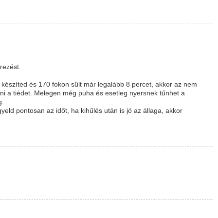
erezést.
készíted és 170 fokon sült már legalább 8 percet, akkor az nem
lni a tiédet. Melegen még puha és esetleg nyersnek tűnhet a
g.
yeld pontosan az időt, ha kihűlés után is jó az állaga, akkor