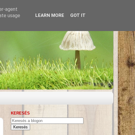
ser-agent
rate usage
LEARN MORE
GOT IT
KERESÉS