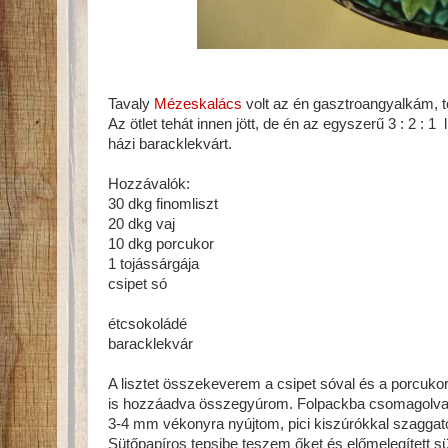
Tavaly
Mézeskalács
volt az én gasztroangyalkám, t
Az ötlet tehát innen jött, de én az egyszerű 3 : 2 : 
házi baracklekvárt.
Hozzávalók:
30 dkg finomliszt
20 dkg vaj
10 dkg porcukor
1 tojássárgája
csipet só
étcsokoládé
baracklekvár
A lisztet összekeverem a csipet sóval és a porcukorr
is hozzáadva összegyúrom. Folpackba csomagolva 
3-4 mm vékonyra nyújtom, pici kiszúrókkal szaggatom
Sütőpapíros tepsibe teszem őket és előmelegített sü