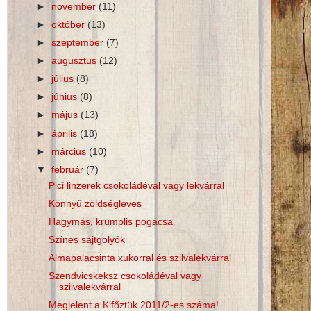
►
november
(11)
►
október
(13)
►
szeptember
(7)
►
augusztus
(12)
►
július
(8)
►
június
(8)
►
május
(13)
►
április
(18)
►
március
(10)
▼
február
(7)
Pici linzerek csokoládéval vagy lekvárral
Könnyű zöldségleves
Hagymás, krumplis pogácsa
Színes sajtgolyók
Almapalacsinta xukorral és szilvalekvárral
Szendvicskeksz csokoládéval vagy
szilvalekvárral
Megjelent a Kifőztük 2011/2-es száma!