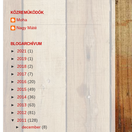
KÖZREMŰKÖDŐK
Moha
Nagy Máté
BLOGARCHÍVUM
►
2021
(1)
►
2019
(1)
►
2018
(2)
►
2017
(7)
►
2016
(20)
►
2015
(49)
►
2014
(36)
►
2013
(63)
►
2012
(81)
▼
2011
(128)
►
december
(8)