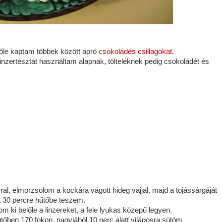
őle kaptam többek között apró
csokoládés csillagokat
.
1 linzertésztát használtam alapnak, tölteléknek pedig csokoládét és
al, elmorzsolom a kockára vágott hideg vajjal, majd a tojássárgáját
30 percre hűtőbe teszem.
 ki belőle a linzereket, a fele lyukas közepű legyen.
tőben 170 fokon, nagyjából 10 perc alatt világosra sütöm