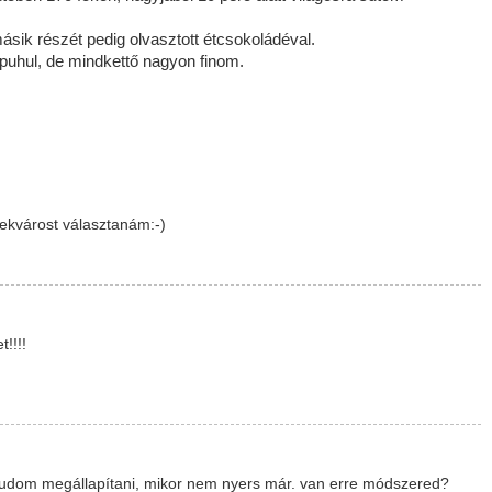
ásik részét pedig olvasztott étcsokoládéval.
uhul, de mindkettő nagyon finom.
lekvárost választanám:-)
!!!!
m tudom megállapítani, mikor nem nyers már. van erre módszered?