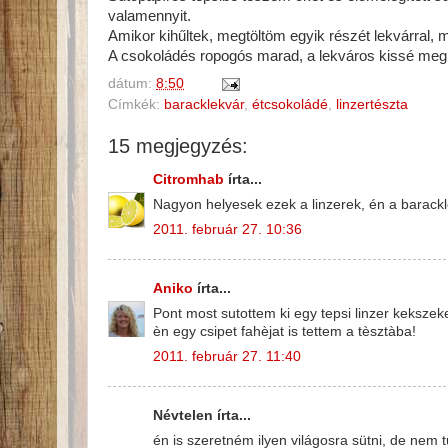
valamennyit.
Amikor kihűltek, megtöltöm egyik részét lekvárral, m
A csokoládés ropogós marad, a lekváros kissé megp
dátum:
8:50
Címkék:
baracklekvár
,
étcsokoládé
,
linzertészta
15 megjegyzés:
Citromhab
írta...
Nagyon helyesek ezek a linzerek, én a barack
2011. február 27. 10:36
Aniko
írta...
Pont most sutottem ki egy tepsi linzer kekszeket
èn egy csipet fahèjat is tettem a tèsztàba!
2011. február 27. 11:40
Névtelen írta...
én is szeretném ilyen világosra sütni, de ne