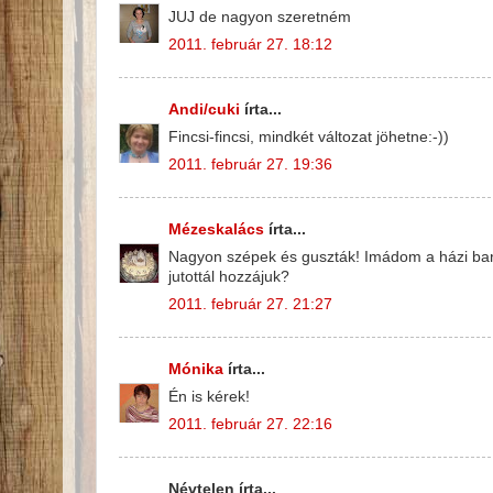
JUJ de nagyon szeretném
2011. február 27. 18:12
Andi/cuki
írta...
Fincsi-fincsi, mindkét változat jöhetne:-))
2011. február 27. 19:36
Mézeskalács
írta...
Nagyon szépek és guszták! Imádom a házi barac
jutottál hozzájuk?
2011. február 27. 21:27
Mónika
írta...
Én is kérek!
2011. február 27. 22:16
Névtelen írta...