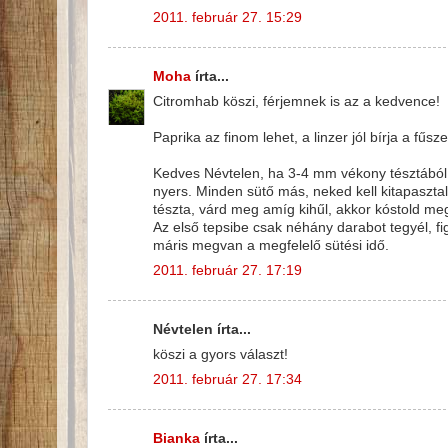
2011. február 27. 15:29
Moha
írta...
Citromhab köszi, férjemnek is az a kedvence!
Paprika az finom lehet, a linzer jól bírja a fűsz
Kedves Névtelen, ha 3-4 mm vékony tésztából 
nyers. Minden sütő más, neked kell kitapaszta
tészta, várd meg amíg kihűl, akkor kóstold me
Az első tepsibe csak néhány darabot tegyél, fig
máris megvan a megfelelő sütési idő.
2011. február 27. 17:19
Névtelen írta...
köszi a gyors választ!
2011. február 27. 17:34
Bianka
írta...