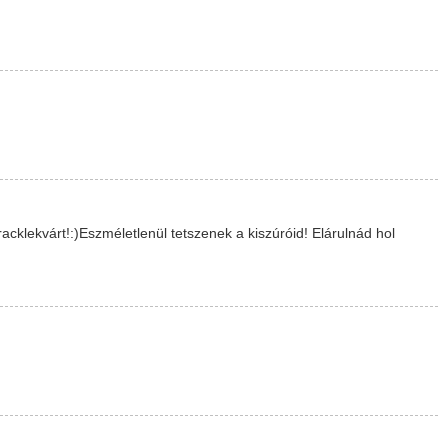
klekvárt!:)Eszméletlenül tetszenek a kiszúróid! Elárulnád hol