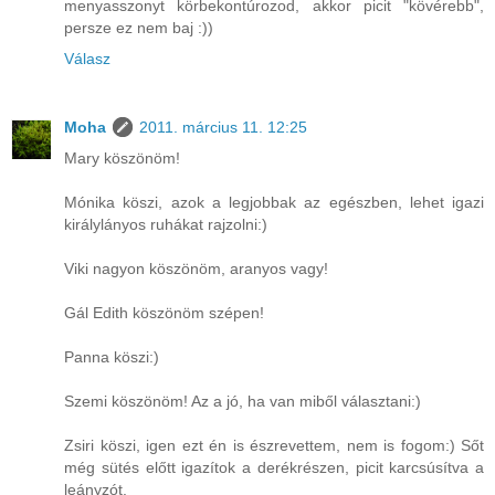
menyasszonyt körbekontúrozod, akkor picit "kövérebb",
persze ez nem baj :))
Válasz
Moha
2011. március 11. 12:25
Mary köszönöm!
Mónika köszi, azok a legjobbak az egészben, lehet igazi
királylányos ruhákat rajzolni:)
Viki nagyon köszönöm, aranyos vagy!
Gál Edith köszönöm szépen!
Panna köszi:)
Szemi köszönöm! Az a jó, ha van miből választani:)
Zsiri köszi, igen ezt én is észrevettem, nem is fogom:) Sőt
még sütés előtt igazítok a derékrészen, picit karcsúsítva a
leányzót.