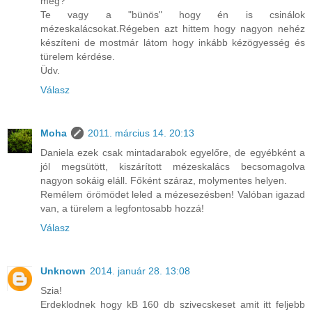
meg?
Te vagy a "bünös" hogy én is csinálok
mézeskalácsokat.Régeben azt hittem hogy nagyon nehéz
készíteni de mostmár látom hogy inkább kézögyesség és
türelem kérdése.
Üdv.
Válasz
Moha
2011. március 14. 20:13
Daniela ezek csak mintadarabok egyelőre, de egyébként a
jól megsütött, kiszárított mézeskalács becsomagolva
nagyon sokáig eláll. Főként száraz, molymentes helyen.
Remélem örömödet leled a mézesezésben! Valóban igazad
van, a türelem a legfontosabb hozzá!
Válasz
Unknown
2014. január 28. 13:08
Szia!
Erdeklodnek hogy kB 160 db szivecskeset amit itt feljebb