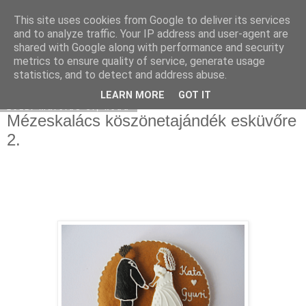
This site uses cookies from Google to deliver its services
Moha Konyha
and to analyze traffic. Your IP address and user-agent are
shared with Google along with performance and security
metrics to ensure quality of service, generate usage
statistics, and to detect and address abuse.
▼
LEARN MORE
GOT IT
2011. március 8., kedd
Mézeskalács köszönetajándék esküvőre
2.