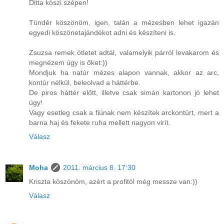
Ditta köszi szépen!
Tündér köszönöm, igen, talán a mézesben lehet igazán
egyedi köszönetajándékot adni és készíteni is.
Zsuzsa remek ötletet adtál, valamelyik párról levakarom és
megnézem úgy is őket:))
Mondjuk ha natúr mézes alapon vannak, akkor az arc,
kontúr nélkül, beleolvad a háttérbe.
De piros háttér előtt, illetve csak simán kartonon jó lehet
úgy!
Vagy esetleg csak a fiúnak nem készítek arckontúrt, mert a
barna haj és fekete ruha mellett nagyon virít.
Válasz
Moha
2011. március 8. 17:30
Kriszta köszönöm, azért a profitól még messze van:))
Válasz