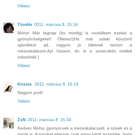
Válasz
Tündér
2011. március 8. 15:16
Moha! Már tegnap (és mindig) is csodáltam ezeket a
gyönyörűségeket! Ötletes!(Ha már valaki köszönő
ajándékot ad, nagyon jó ötletnek tartom a
mézeskalácsot.Azt hiszem, én is a szivecskés mellett
voksolnék:)
Válasz
Kriszta
2011. március 8. 15:19
Nagyon profi!
Válasz
ZsN
2011. március 8. 15:34
Kedves Moha, gyonyoruek a mezeskalacsaid, a szivek es a
parok is. A parokat elnezve csak annyi jutott eszembe, hogy