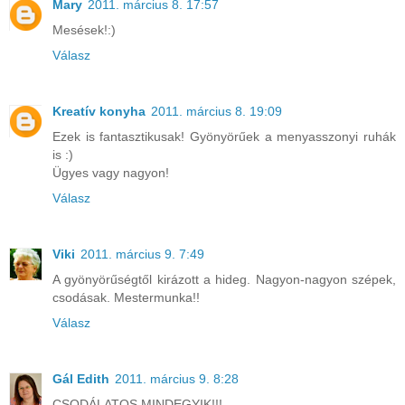
Mary
2011. március 8. 17:57
Mesések!:)
Válasz
Kreatív konyha
2011. március 8. 19:09
Ezek is fantasztikusak! Gyönyörűek a menyasszonyi ruhák
is :)
Ügyes vagy nagyon!
Válasz
Viki
2011. március 9. 7:49
A gyönyörűségtől kirázott a hideg. Nagyon-nagyon szépek,
csodásak. Mestermunka!!
Válasz
Gál Edith
2011. március 9. 8:28
CSODÁLATOS MINDEGYIK!!!