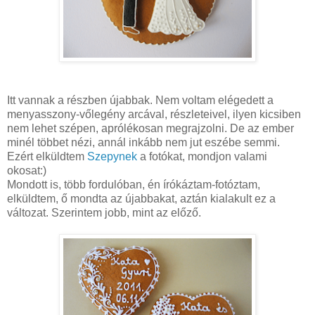
Itt vannak a részben újabbak. Nem voltam elégedett a
menyasszony-vőlegény arcával, részleteivel, ilyen kicsiben
nem lehet szépen, aprólékosan megrajzolni. De az ember
minél többet nézi, annál inkább nem jut eszébe semmi.
Ezért elküldtem
Szepynek
a fotókat, mondjon valami
okosat:)
Mondott is, több fordulóban, én írókáztam-fotóztam,
elküldtem, ő mondta az újabbakat, aztán kialakult ez a
változat. Szerintem jobb, mint az előző.