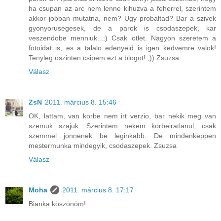
ha csupan az arc nem lenne kihuzva a feherrel, szerintem
akkor jobban mutatna, nem? Ugy probaltad? Bar a szivek
gyonyorusegesek, de a parok is csodaszepek, kar
veszendobe menniuk...:) Csak otlet. Nagyon szeretem a
fotoidat is, es a talalo edenyeid is igen kedvemre valok!
Tenyleg oszinten csipem ezt a blogot! ;)) Zsuzsa
Válasz
ZsN
2011. március 8. 15:46
OK, lattam, van korbe nem irt verzio, bar nekik meg van
szemuk szajuk. Szerintem nekem korbeiratlanul, csak
szemmel jonnenek be leginkabb. De mindenkeppen
mestermunka mindegyik, csodaszepek. Zsuzsa
Válasz
Moha
2011. március 8. 17:17
Bianka köszönöm!