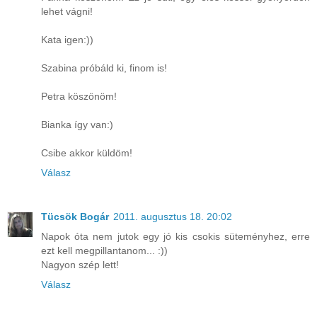
lehet vágni!
Kata igen:))
Szabina próbáld ki, finom is!
Petra köszönöm!
Bianka így van:)
Csibe akkor küldöm!
Válasz
Tücsök Bogár
2011. augusztus 18. 20:02
Napok óta nem jutok egy jó kis csokis süteményhez, erre
ezt kell megpillantanom... :))
Nagyon szép lett!
Válasz