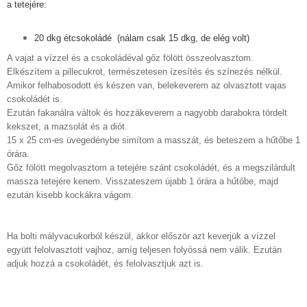
a tetejére:
20 dkg étcsokoládé (nálam csak 15 dkg, de elég volt)
A vajat a vízzel és a csokoládéval gőz fölött összeolvasztom.
Elkészítem a pillecukrot, természetesen ízesítés és színezés nélkül.
Amikor felhabosodott és készen van, belekeverem az olvasztott vajas
csokoládét is.
Ezután fakanálra váltok és hozzákeverem a nagyobb darabokra tördelt
kekszet, a mazsolát és a diót.
15 x 25 cm-es üvegedénybe simítom a masszát, és beteszem a hűtőbe 1
órára.
Gőz fölött megolvasztom a tetejére szánt csokoládét, és a megszilárdult
massza tetejére kenem. Visszateszem újabb 1 órára a hűtőbe, majd
ezután kisebb kockákra vágom.
Ha bolti mályvacukorból készül, akkor először azt keverjük a vízzel
együtt felolvasztott vajhoz, amíg teljesen folyóssá nem válik. Ezután
adjuk hozzá a csokoládét, és felolvasztjuk azt is.