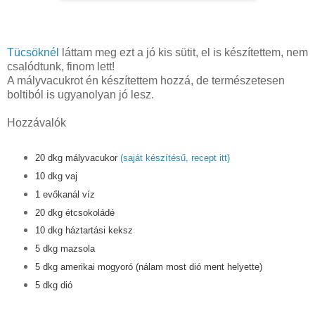
Tücsöknél
láttam meg ezt a jó kis sütit, el is készítettem, nem
csalódtunk, finom lett!
A mályvacukrot én készítettem hozzá, de természetesen
boltiból is ugyanolyan jó lesz.
Hozzávalók
20 dkg mályvacukor
(saját készítésű, recept itt)
10 dkg vaj
1 evőkanál víz
20 dkg étcsokoládé
10 dkg háztartási keksz
5 dkg mazsola
5 dkg amerikai mogyoró (nálam most dió ment helyette)
5 dkg dió