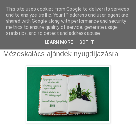
This site uses cookies from Google to deliver its services
Moha Konyha
and to analyze traffic. Your IP address and user-agent are
shared with Google along with performance and security
metrics to ensure quality of service, generate usage
statistics, and to detect and address abuse.
▼
LEARN MORE
GOT IT
2011. október 19., szerda
Mézeskalács ajándék nyugdíjazásra