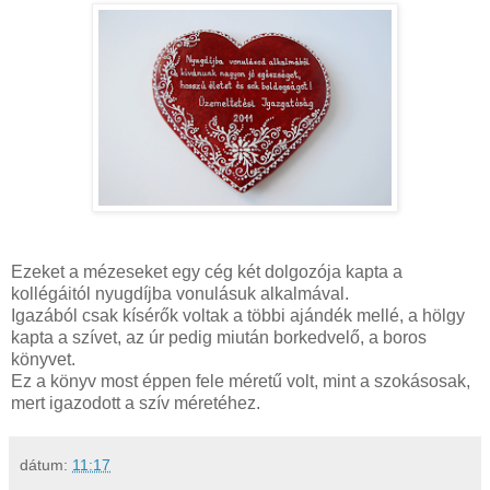
Ezeket a mézeseket egy cég két dolgozója kapta a
kollégáitól nyugdíjba vonulásuk alkalmával.
Igazából csak kísérők voltak a többi ajándék mellé, a hölgy
kapta a szívet, az úr pedig miután borkedvelő, a boros
könyvet.
Ez a könyv most éppen fele méretű volt, mint a szokásosak,
mert igazodott a szív méretéhez.
dátum:
11:17