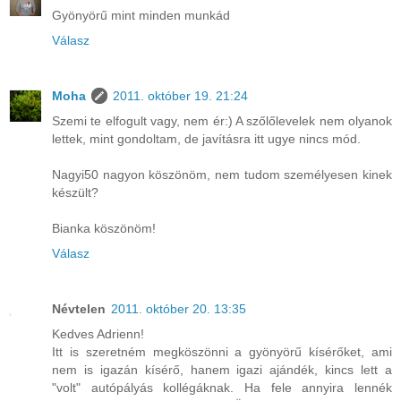
Gyönyörű mint minden munkád
Válasz
Moha
2011. október 19. 21:24
Szemi te elfogult vagy, nem ér:) A szőlőlevelek nem olyanok
lettek, mint gondoltam, de javításra itt ugye nincs mód.
Nagyi50 nagyon köszönöm, nem tudom személyesen kinek
készült?
Bianka köszönöm!
Válasz
Névtelen
2011. október 20. 13:35
Kedves Adrienn!
Itt is szeretném megköszönni a gyönyörű kísérőket, ami
nem is igazán kísérő, hanem igazi ajándék, kincs lett a
"volt" autópályás kollégáknak. Ha fele annyira lennék