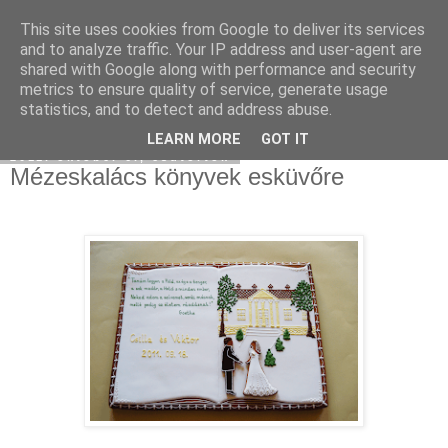
This site uses cookies from Google to deliver its services
Moha Konyha
and to analyze traffic. Your IP address and user-agent are
shared with Google along with performance and security
metrics to ensure quality of service, generate usage
statistics, and to detect and address abuse.
▼
LEARN MORE
GOT IT
2011. október 6., csütörtök
Mézeskalács könyvek esküvőre