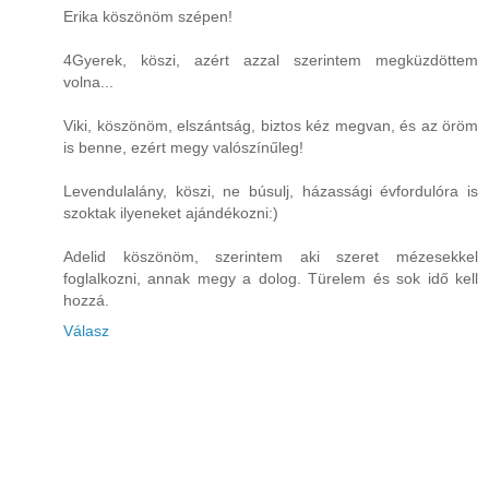
Erika köszönöm szépen!
4Gyerek, köszi, azért azzal szerintem megküzdöttem
volna...
Viki, köszönöm, elszántság, biztos kéz megvan, és az öröm
is benne, ezért megy valószínűleg!
Levendulalány, köszi, ne búsulj, házassági évfordulóra is
szoktak ilyeneket ajándékozni:)
Adelid köszönöm, szerintem aki szeret mézesekkel
foglalkozni, annak megy a dolog. Türelem és sok idő kell
hozzá.
Válasz