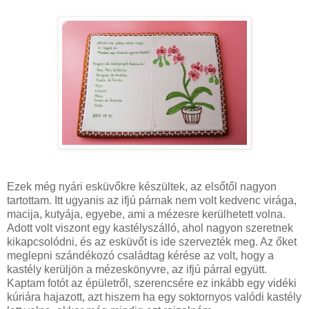
Ezek még nyári esküvőkre készültek, az elsőtől nagyon
tartottam. Itt ugyanis az ifjú párnak nem volt kedvenc virága,
macija, kutyája, egyebe, ami a mézesre kerülhetett volna.
Adott volt viszont egy kastélyszálló, ahol nagyon szeretnek
kikapcsolódni, és az esküvőt is ide szervezték meg. Az őket
meglepni szándékozó családtag kérése az volt, hogy a
kastély kerüljön a mézeskönyvre, az ifjú párral együtt.
Kaptam fotót az épületről, szerencsére ez inkább egy vidéki
kúriára hajazott, azt hiszem ha egy soktornyos valódi kastély