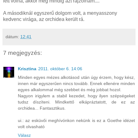
lett volna, akkor még mindig azt rajzolnám....
A másodiknál egyszerű dolgom volt, a menyasszony
kedvenc virága, az orchidea került rá.
dátum:
12:41
7 megjegyzés:
Krisztina
2011. október 6. 14:06
Minden egyes mézes alkotásod után úgy érzem, hogy kész,
innen már egyszerűen nincs tovább. Ennek ellenére minden
egyes alkalommal még szebbet és még jobbat hozol.
Nagyon irigylem a stabil kezedet, hogy ilyen szépségeket
tudsz díszíteni. Mindkettő elkápráztatott, de ez az
orchidea... Fantasztikus.
ui.: az esküvői meghívónkon nekünk is ez a Goethe idézet
volt olvasható
Válasz