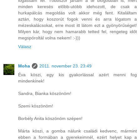
lógassam fel. Többször jártam a te blogodban is, mert
minden keresés előbb-utóbb idehozott, de csak a
hurkapálcás megoldás volt akkor még fent. Kitaláltam
aztán, hogy koszorút fogok venni és arra lógatom a
mézeskalácsokat, erre most itt látom ezt a gyönyörűséget!
Milyen kár, hogy nem hamarabb tetted fel, rengeteg időt
megspóroltál volna nekem! :-)))
Válasz
Moha
2011. november 23. 23:49
Éva köszi, egy kis gyakorlással azért menni fog
mindenkinek!
Sandra, Bianka köszönöm!
Szemi köszönöm!
Borbély Anita köszönöm szépen!
Márta köszi, a gomba nálunk családi kedvenc, mármint
ebben a formában a gyerekeimnél, ezért helyet kap a