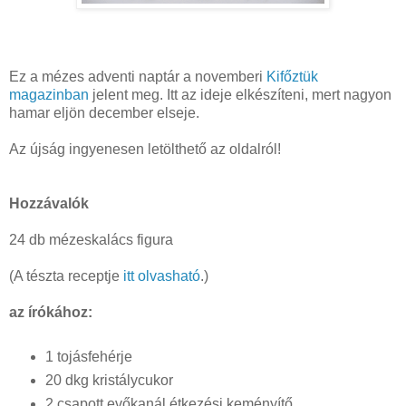
Ez a mézes adventi naptár a novemberi
Kifőztük
magazinban
jelent meg. Itt az ideje elkészíteni, mert nagyon
hamar eljön december elseje.
Az újság ingyenesen letölthető az oldalról!
Hozzávalók
24 db mézeskalács figura
(A tészta receptje
itt olvasható
.)
az írókához:
1 tojásfehérje
20 dkg kristálycukor
2 csapott evőkanál étkezési keményítő