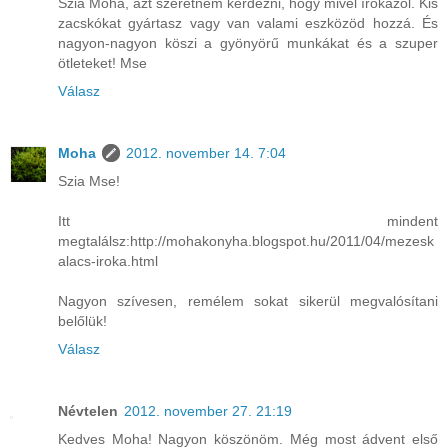
Szia Moha, azt szeretném kérdezni, hogy mivel írókázol. Kis
zacskókat gyártasz vagy van valami eszközöd hozzá. És
nagyon-nagyon köszi a gyönyörű munkákat és a szuper
ötleteket! Mse
Válasz
Moha
2012. november 14. 7:04
Szia Mse!
Itt mindent
megtalálsz:http://mohakonyha.blogspot.hu/2011/04/mezesk
alacs-iroka.html
Nagyon szívesen, remélem sokat sikerül megvalósítani
belőlük!
Válasz
Névtelen
2012. november 27. 21:19
Kedves Moha! Nagyon köszönöm. Még most ádvent első