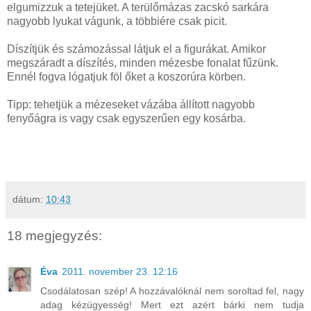
elgumizzuk a tetejüket. A terülőmázas zacskó sarkára
nagyobb lyukat vágunk, a többiére csak picit.
Díszítjük és számozással látjuk el a figurákat. Amikor
megszáradt a díszítés, minden mézesbe fonalat fűzünk.
Ennél fogva lógatjuk föl őket a koszorúra körben.
Tipp: tehetjük a mézeseket vázába állított nagyobb
fenyőágra is vagy csak egyszerűen egy kosárba.
dátum:
10:43
18 megjegyzés:
Éva
2011. november 23. 12:16
Csodálatosan szép! A hozzávalóknál nem soroltad fel, nagy
adag kézügyesség! Mert ezt azért bárki nem tudja