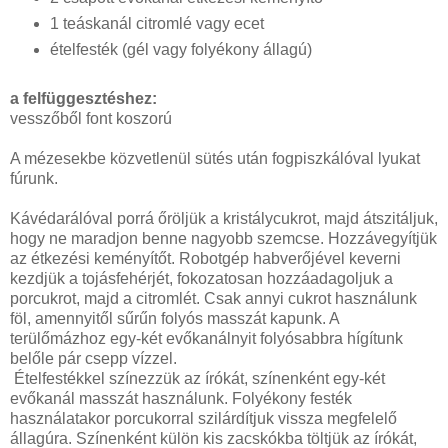
1 teáskanál citromlé vagy ecet
ételfesték (gél vagy folyékony állagú)
a felfüggesztéshez:
vesszőből font koszorú
A mézesekbe közvetlenül sütés után fogpiszkálóval lyukat
fúrunk.
Kávédarálóval porrá őröljük a kristálycukrot, majd átszitáljuk,
hogy ne maradjon benne nagyobb szemcse. Hozzávegyítjük
az étkezési keményítőt. Robotgép habverőjével keverni
kezdjük a tojásfehérjét, fokozatosan hozzáadagoljuk a
porcukrot, majd a citromlét. Csak annyi cukrot használunk
föl, amennyitől sűrűn folyós masszát kapunk. A
terülőmázhoz egy-két evőkanálnyit folyósabbra hígítunk
belőle pár csepp vízzel.
Ételfestékkel színezzük az írókát, színenként egy-két
evőkanál masszát használunk. Folyékony festék
használatakor porcukorral szilárdítjuk vissza megfelelő
állagúra. Színenként külön kis zacskókba töltjük az írókát,