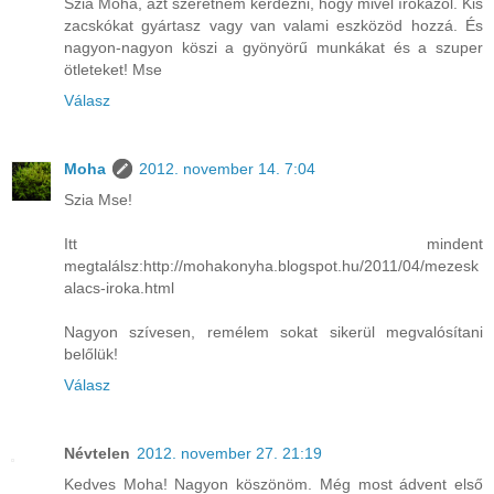
Szia Moha, azt szeretném kérdezni, hogy mivel írókázol. Kis
zacskókat gyártasz vagy van valami eszközöd hozzá. És
nagyon-nagyon köszi a gyönyörű munkákat és a szuper
ötleteket! Mse
Válasz
Moha
2012. november 14. 7:04
Szia Mse!
Itt mindent
megtalálsz:http://mohakonyha.blogspot.hu/2011/04/mezesk
alacs-iroka.html
Nagyon szívesen, remélem sokat sikerül megvalósítani
belőlük!
Válasz
Névtelen
2012. november 27. 21:19
Kedves Moha! Nagyon köszönöm. Még most ádvent első