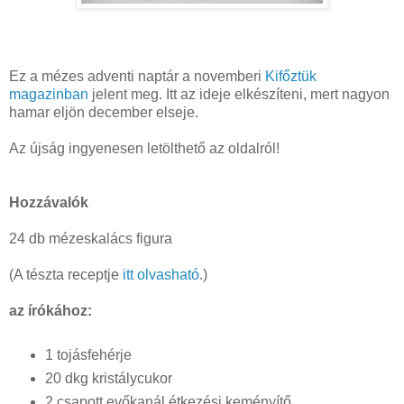
Ez a mézes adventi naptár a novemberi
Kifőztük
magazinban
jelent meg. Itt az ideje elkészíteni, mert nagyon
hamar eljön december elseje.
Az újság ingyenesen letölthető az oldalról!
Hozzávalók
24 db mézeskalács figura
(A tészta receptje
itt olvasható
.)
az írókához:
1 tojásfehérje
20 dkg kristálycukor
2 csapott evőkanál étkezési keményítő