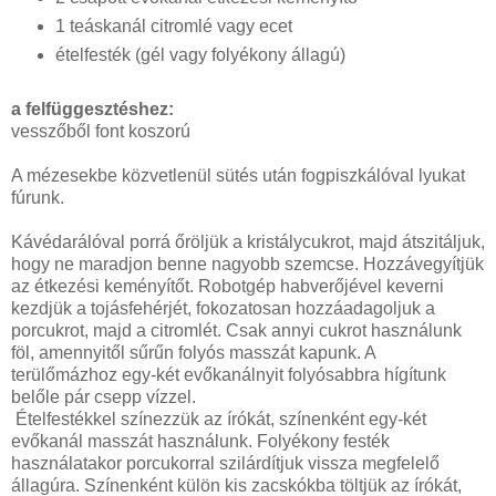
1 teáskanál citromlé vagy ecet
ételfesték (gél vagy folyékony állagú)
a felfüggesztéshez:
vesszőből font koszorú
A mézesekbe közvetlenül sütés után fogpiszkálóval lyukat
fúrunk.
Kávédarálóval porrá őröljük a kristálycukrot, majd átszitáljuk,
hogy ne maradjon benne nagyobb szemcse. Hozzávegyítjük
az étkezési keményítőt. Robotgép habverőjével keverni
kezdjük a tojásfehérjét, fokozatosan hozzáadagoljuk a
porcukrot, majd a citromlét. Csak annyi cukrot használunk
föl, amennyitől sűrűn folyós masszát kapunk. A
terülőmázhoz egy-két evőkanálnyit folyósabbra hígítunk
belőle pár csepp vízzel.
Ételfestékkel színezzük az írókát, színenként egy-két
evőkanál masszát használunk. Folyékony festék
használatakor porcukorral szilárdítjuk vissza megfelelő
állagúra. Színenként külön kis zacskókba töltjük az írókát,