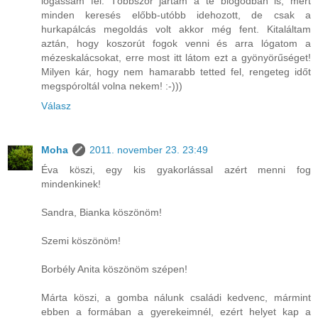
lógassam fel. Többször jártam a te blogodban is, mert
minden keresés előbb-utóbb idehozott, de csak a
hurkapálcás megoldás volt akkor még fent. Kitaláltam
aztán, hogy koszorút fogok venni és arra lógatom a
mézeskalácsokat, erre most itt látom ezt a gyönyörűséget!
Milyen kár, hogy nem hamarabb tetted fel, rengeteg időt
megspóroltál volna nekem! :-)))
Válasz
Moha
2011. november 23. 23:49
Éva köszi, egy kis gyakorlással azért menni fog
mindenkinek!
Sandra, Bianka köszönöm!
Szemi köszönöm!
Borbély Anita köszönöm szépen!
Márta köszi, a gomba nálunk családi kedvenc, mármint
ebben a formában a gyerekeimnél, ezért helyet kap a