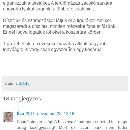
elgumizzuk a tetejüket. A terülőmázas zacskó sarkára
nagyobb lyukat vágunk, a többiére csak picit.
Díszítjük és számozással látjuk el a figurákat. Amikor
megszáradt a díszítés, minden mézesbe fonalat fűzünk.
Ennél fogva lógatjuk föl őket a koszorúra körben.
Tipp: tehetjük a mézeseket vázába állított nagyobb
fenyőágra is vagy csak egyszerűen egy kosárba.
dátum:
10:43
18 megjegyzés:
Éva
2011. november 23. 12:16
Csodálatosan szép! A hozzávalóknál nem soroltad fel, nagy
adag kézügyesség! Mert ezt azért bárki nem tudja