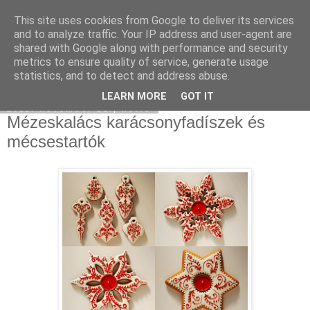
This site uses cookies from Google to deliver its services
Moha Konyha
and to analyze traffic. Your IP address and user-agent are
shared with Google along with performance and security
metrics to ensure quality of service, generate usage
statistics, and to detect and address abuse.
▼
LEARN MORE
GOT IT
2011. november 21., hétfő
Mézeskalács karácsonyfadíszek és
mécsestartók