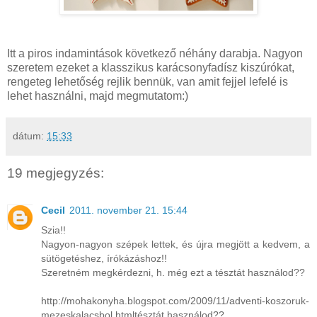
Itt a piros indamintások következő néhány darabja. Nagyon
szeretem ezeket a klasszikus karácsonyfadísz kiszúrókat,
rengeteg lehetőség rejlik bennük, van amit fejjel lefelé is
lehet használni, majd megmutatom:)
dátum:
15:33
19 megjegyzés:
Cecil
2011. november 21. 15:44
Szia!!
Nagyon-nagyon szépek lettek, és újra megjött a kedvem, a
sütögetéshez, írókázáshoz!!
Szeretném megkérdezni, h. még ezt a tésztát használod??
http://mohakonyha.blogspot.com/2009/11/adventi-koszoruk-
mezeskalacsbol.htmltésztát használod??