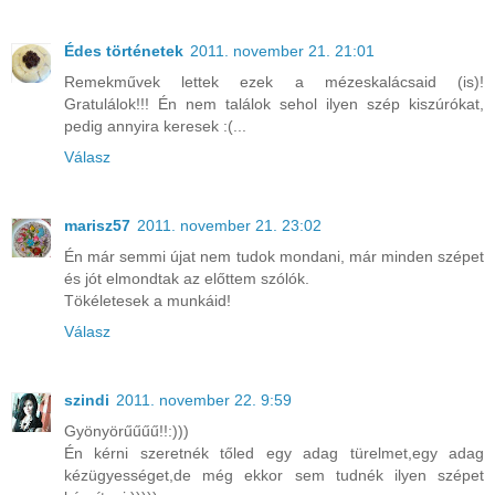
Édes történetek
2011. november 21. 21:01
Remekművek lettek ezek a mézeskalácsaid (is)!
Gratulálok!!! Én nem találok sehol ilyen szép kiszúrókat,
pedig annyira keresek :(...
Válasz
marisz57
2011. november 21. 23:02
Én már semmi újat nem tudok mondani, már minden szépet
és jót elmondtak az előttem szólók.
Tökéletesek a munkáid!
Válasz
szindi
2011. november 22. 9:59
Gyönyörűűűű!!:)))
Én kérni szeretnék tőled egy adag türelmet,egy adag
kézügyességet,de még ekkor sem tudnék ilyen szépet