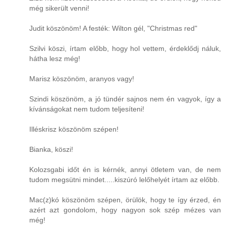
még sikerült venni!
Judit köszönöm! A festék: Wilton gél, "Christmas red"
Szilvi köszi, írtam előbb, hogy hol vettem, érdeklődj náluk,
hátha lesz még!
Marisz köszönöm, aranyos vagy!
Szindi köszönöm, a jó tündér sajnos nem én vagyok, így a
kívánságokat nem tudom teljesíteni!
Illéskrisz köszönöm szépen!
Bianka, köszi!
Kolozsgabi időt én is kérnék, annyi ötletem van, de nem
tudom megsütni mindet.....kiszúró lelőhelyét írtam az előbb.
Mac(z)kó köszönöm szépen, örülök, hogy te így érzed, én
azért azt gondolom, hogy nagyon sok szép mézes van
még!