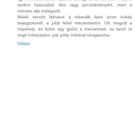
amikor használod, fém vagy porcelántányért, mert a
mécses alja melegszik.
Másik verziót láthatod a második ilyen piros írókás
bejegyzésnél, a jobb felső mécsestartón. Ott megsül a
hópehely, és külön egy gyűrű a mécsesnek, ez kerül rá
majd írókázáskor, pár pötty írókával ráragasztva.
Válasz