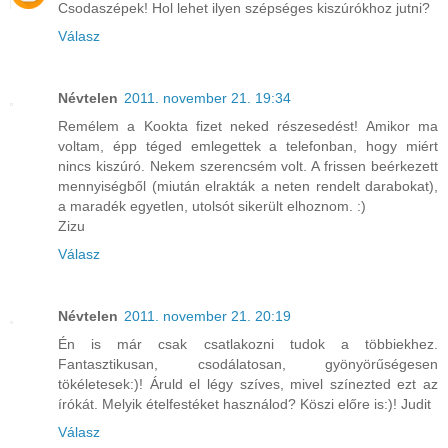
Csodaszépek! Hol lehet ilyen szépséges kiszúrókhoz jutni?
Válasz
Névtelen
2011. november 21. 19:34
Remélem a Kookta fizet neked részesedést! Amikor ma
voltam, épp téged emlegettek a telefonban, hogy miért
nincs kiszúró. Nekem szerencsém volt. A frissen beérkezett
mennyiségből (miután elrakták a neten rendelt darabokat),
a maradék egyetlen, utolsót sikerült elhoznom. :)
Zizu
Válasz
Névtelen
2011. november 21. 20:19
Én is már csak csatlakozni tudok a többiekhez.
Fantasztikusan, csodálatosan, gyönyörűségesen
tökéletesek:)! Áruld el légy szíves, mivel színezted ezt az
írókát. Melyik ételfestéket használod? Köszi előre is:)! Judit
Válasz