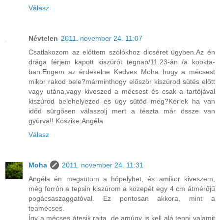
Válasz
Névtelen
2011. november 24. 11:07
Csatlakozom az előttem szólókhoz dicséret ügyben.Az én
drága férjem kapott kiszúrót tegnap/11.23-án /a kookta-
ban.Engem az érdekelne Kedves Moha hogy a mécsest
mikor rakod bele?márminthogy először kiszúrod sütés előtt
vagy utána,vagy kiveszed a mécsest és csak a tartójával
kiszúrod belehelyezed és úgy sütöd meg?Kérlek ha van
időd sürgősen válaszolj mert a tészta már össze van
gyúrva!! Köszike:Angéla
Válasz
Moha
2011. november 24. 11:31
Angéla én megsütöm a hópelyhet, és amikor kiveszem,
még forrón a tepsin kiszúrom a közepét egy 4 cm átmérőjű
pogácsaszaggatóval. Ez pontosan akkora, mint a
teamécses.
Így a mécses átesik rajta, de amúgy is kell alá tenni valamit