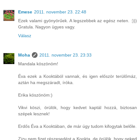
Emese
2011. november 23. 22:48
Ezek valami gyönyörűek. A legszebbek az egész neten. :)))
Gratula. Nagyon ügyes vagy.
Válasz
Moha
2011. november 23. 23:33
Mandala köszönöm!
Éva ezek a Kooktából vannak, és igen először terülőmáz,
aztán ha megszáradt, íróka.
Erika köszönöm:)
Vikvi köszi, örülök, hogy kedvet kaptál hozzá, biztosan
szépek lesznek!
Erdős Éva a Kooktában, de már úgy tudom kifogytak belőle.
Zizu nem fizet részesedést a Kookta, de örülök, hogy neked