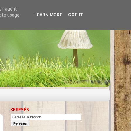
ser-agent
rate usage
LEARN MORE
GOT IT
KERESÉS