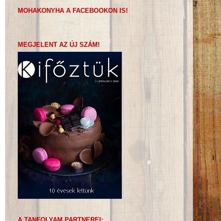
MOHAKONYHA A FACEBOOKON IS!
MEGJELENT AZ ÚJ SZÁM!
A TANFOLYAM PARTNEREI: