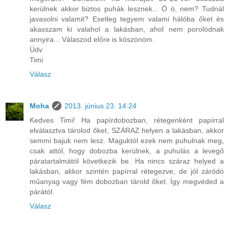
kerülnek akkor biztos puhák lesznek... Ö ö, nem? Tudnál
javasolni valamit? Esetleg tegyem valami hálóba őket és
akasszam ki valahol a lakásban, ahol nem porolódnak
annyira... Válaszod előre is köszönöm.
Üdv
Timi
Válasz
Moha
2013. június 23. 14:24
Kedves Timi! Ha papírdobozban, rétegenként papírral
elválasztva tárolod őket, SZÁRAZ helyen a lakásban, akkor
semmi bajuk nem lesz. Maguktól ezek nem puhulnak meg,
csak attól, hogy dobozba kerülnek, a puhulás a levegő
páratartalmától következik be. Ha nincs száraz helyed a
lakásban, akkor szintén papírral rétegezve, de jól záródó
műanyag vagy fém dobozban tárold őket. Így megvéded a
párától.
Válasz