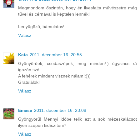
Megmondom őszintén, hogy én ilyesfajta művészetre még
tűvel és cérnával is képtelen lennék!
Lenyűgöző, bámulatos!
Válasz
Kata
2011. december 16. 20:55
Gyönyörűek, csodaszépek, meg minden!:) úgysincs rá
igazán szó...
A fehérek mindent visznek nálam!:)))
Gratulálok!
Válasz
Emese
2011. december 16. 23:08
Gyöngyörű! Mennyi időbe telik ezt a sok mézeskalácsot
ilyen szépen kidíszíteni?
Válasz