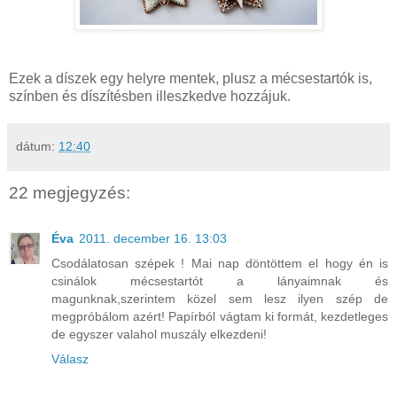
Ezek a díszek egy helyre mentek, plusz a mécsestartók is,
színben és díszítésben illeszkedve hozzájuk.
dátum:
12:40
22 megjegyzés:
Éva
2011. december 16. 13:03
Csodálatosan szépek ! Mai nap döntöttem el hogy én is
csinálok mécsestartót a lányaimnak és
magunknak,szerintem közel sem lesz ilyen szép de
megpróbálom azért! Papírból vágtam ki formát, kezdetleges
de egyszer valahol muszály elkezdeni!
Válasz