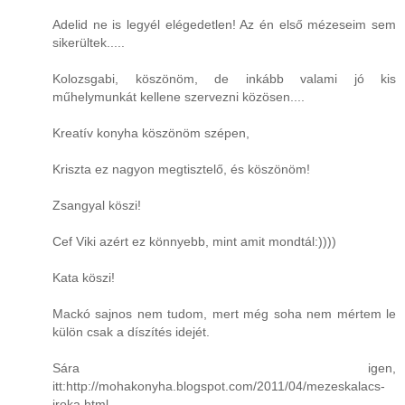
Adelid ne is legyél elégedetlen! Az én első mézeseim sem
sikerültek.....
Kolozsgabi, köszönöm, de inkább valami jó kis
műhelymunkát kellene szervezni közösen....
Kreatív konyha köszönöm szépen,
Kriszta ez nagyon megtisztelő, és köszönöm!
Zsangyal köszi!
Cef Viki azért ez könnyebb, mint amit mondtál:))))
Kata köszi!
Mackó sajnos nem tudom, mert még soha nem mértem le
külön csak a díszítés idejét.
Sára igen,
itt:http://mohakonyha.blogspot.com/2011/04/mezeskalacs-
iroka.html