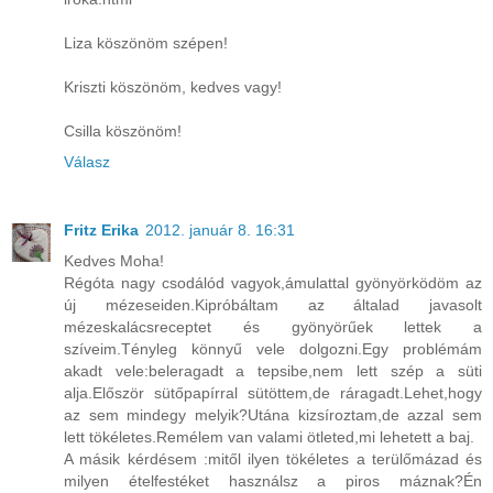
Liza köszönöm szépen!
Kriszti köszönöm, kedves vagy!
Csilla köszönöm!
Válasz
Fritz Erika
2012. január 8. 16:31
Kedves Moha!
Régóta nagy csodálód vagyok,ámulattal gyönyörködöm az
új mézeseiden.Kipróbáltam az általad javasolt
mézeskalácsreceptet és gyönyörűek lettek a
szíveim.Tényleg könnyű vele dolgozni.Egy problémám
akadt vele:beleragadt a tepsibe,nem lett szép a süti
alja.Először sütőpapírral sütöttem,de ráragadt.Lehet,hogy
az sem mindegy melyik?Utána kizsíroztam,de azzal sem
lett tökéletes.Remélem van valami ötleted,mi lehetett a baj.
A másik kérdésem :mitől ilyen tökéletes a terülőmázad és
milyen ételfestéket használsz a piros máznak?Én