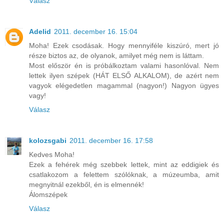
Válasz
Adelid
2011. december 16. 15:04
Moha! Ezek csodásak. Hogy mennyiféle kiszúró, mert jó
része biztos az, de olyanok, amilyet még nem is láttam.
Most először én is próbálkoztam valami hasonlóval. Nem
lettek ilyen szépek (HÁT ELSŐ ALKALOM), de azért nem
vagyok elégedetlen magammal (nagyon!) Nagyon ügyes
vagy!
Válasz
kolozsgabi
2011. december 16. 17:58
Kedves Moha!
Ezek a fehérek még szebbek lettek, mint az eddigiek és
csatlakozom a felettem szólóknak, a múzeumba, amit
megnyitnál ezekből, én is elmennék!
Álomszépek
Válasz