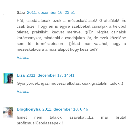
Sára
2011. december 16. 23:51
Hát, csodálatosak ezek a mézeskalácsok! Gratulálok! És
csak tüzel, hogy én is egyre szebbeket csináljak a tieidből
ötletet, praktikát, kedvet merítve. :)(Én régóta csinálok
karácsonykor, mindenki a csodájukra jár, de ezek közelébe
sem fér természetesen. :))Írtad már valahol, hogy a
mézeskalácsra a máz alapot hogy készíted?
Válasz
Liza
2011. december 17. 14:41
Gyónyörűek, igazi művészi alkotás, csak gratulálni tudok!:)
Válasz
Blogkonyha
2011. december 18. 6:46
Ismét nem találok szavakat...Ez már brutál
profizmus!Csodaszépek!!