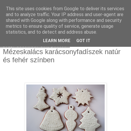
This site uses cookies from Google to deliver its services
Moha Konyha
and to analyze traffic. Your IP address and user-agent are
shared with Google along with performance and security
metrics to ensure quality of service, generate usage
statistics, and to detect and address abuse.
▼
LEARN MORE
GOT IT
2011. december 16., péntek
Mézeskalács karácsonyfadíszek natúr
és fehér színben