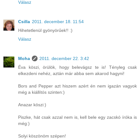
Válasz
Csilla
2011. december 18. 11:54
Hihetetlenül gyönyörűek!! :)
Válasz
Moha
2011. december 22. 3:42
Éva köszi, örülök, hogy belevágsz te is! Tényleg csak
elkezdeni nehéz, aztán már abba sem akarod hagyni!
Bors and Pepper azt hiszem azért én nem igazán vagyok
még a kiállítós szinten:)
Anazar köszi:)
Piszke, hát csak azzal nem is, kell bele egy zacskó íróka is
még:)
Solyi köszönöm szépen!