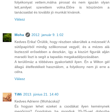
folyékonyat vettem,málna pirosat és nem igazán olyan
lett,amilyet szerettem volna.Előre is köszönöm a
tanácsaidat és további jó munkát kívánok.
Válasz
Moha
2012. január 9. 1:02
Kedves Erika! Örülök, hogy részben sikerültek a mézesek! A
sütőpapírból mindig szilikonosat vegyél, és a mézes alá
lisztezzél erősebben a deszkán, így a kiszúrt figurák alján
maradó liszt is segít a tapadás megakadályozásában.
A terülőmáz a többéves gyakorlattól ilyen. Én a Wilton gél
állagú ételfestékeit használom, a folyékony nem jó erre a
célra.
Válasz
TiMi
2013. június 21. 14:40
Kedves Adrienn (Mohácska)!
És hogyan lehet ezeket a csodákat ilyen keménynek
megőrizni? Gondolom ha mondjuk 20-25-vel dobozba