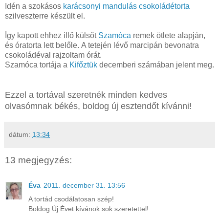
Idén a szokásos
karácsonyi mandulás csokoládétorta
szilveszterre készült el.
Így kapott ehhez illő külsőt
Szamóca
remek ötlete alapján,
és óratorta lett belőle. A tetején lévő marcipán bevonatra
csokoládéval rajzoltam órát.
Szamóca tortája a
Kifőztük
decemberi számában jelent meg.
Ezzel a tortával szeretnék minden kedves
olvasómnak békés, boldog új esztendőt kívánni!
dátum:
13:34
13 megjegyzés:
Éva
2011. december 31. 13:56
A tortád csodálatosan szép!
Boldog Új Évet kívánok sok szeretettel!