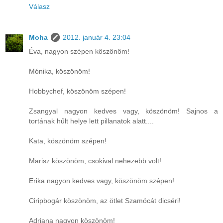
Válasz
Moha
2012. január 4. 23:04
Éva, nagyon szépen köszönöm!
Mónika, köszönöm!
Hobbychef, köszönöm szépen!
Zsangyal nagyon kedves vagy, köszönöm! Sajnos a
tortának hűlt helye lett pillanatok alatt....
Kata, köszönöm szépen!
Marisz köszönöm, csokival nehezebb volt!
Erika nagyon kedves vagy, köszönöm szépen!
Ciripbogár köszönöm, az ötlet Szamócát dicséri!
Adriana nagyon köszönöm!