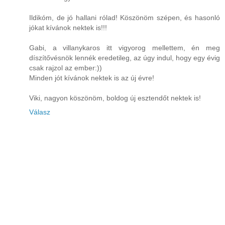
Ildikóm, de jó hallani rólad! Köszönöm szépen, és hasonló
jókat kívánok nektek is!!!
Gabi, a villanykaros itt vigyorog mellettem, én meg
díszítővésnök lennék eredetileg, az úgy indul, hogy egy évig
csak rajzol az ember:))
Minden jót kívánok nektek is az új évre!
Viki, nagyon köszönöm, boldog új esztendőt nektek is!
Válasz