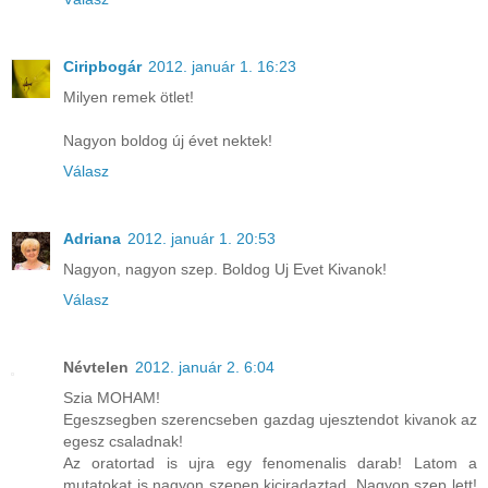
Ciripbogár
2012. január 1. 16:23
Milyen remek ötlet!
Nagyon boldog új évet nektek!
Válasz
Adriana
2012. január 1. 20:53
Nagyon, nagyon szep. Boldog Uj Evet Kivanok!
Válasz
Névtelen
2012. január 2. 6:04
Szia MOHAM!
Egeszsegben szerencseben gazdag ujesztendot kivanok az
egesz csaladnak!
Az oratortad is ujra egy fenomenalis darab! Latom a
mutatokat is nagyon szepen kiciradaztad. Nagyon szep lett!