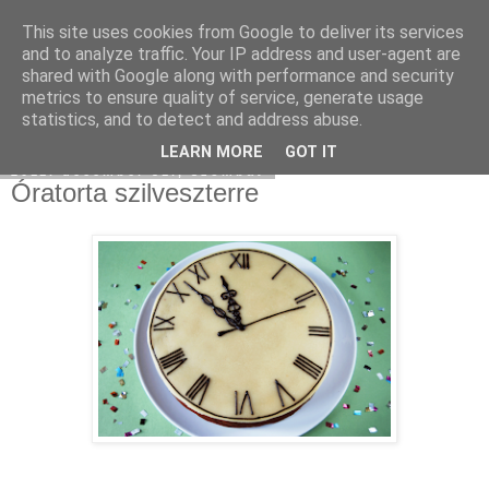
This site uses cookies from Google to deliver its services
Moha Konyha
and to analyze traffic. Your IP address and user-agent are
shared with Google along with performance and security
metrics to ensure quality of service, generate usage
statistics, and to detect and address abuse.
▼
LEARN MORE
GOT IT
2011. december 31., szombat
Óratorta szilveszterre