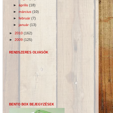
►
április
(18)
►
március
(10)
►
február
(7)
►
január
(13)
►
2010
(162)
►
2009
(125)
RENDSZERES OLVASÓK
BENTO BOX BEJEGYZÉSEK