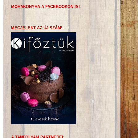
MOHAKONYHA A FACEBOOKON IS!
MEGJELENT AZ ÚJ SZÁM!
A TANFOLYAM PARTNEREI: