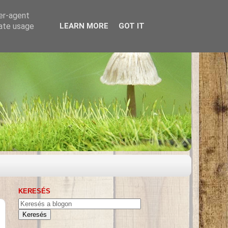
ser-agent
rate usage
LEARN MORE
GOT IT
KERESÉS