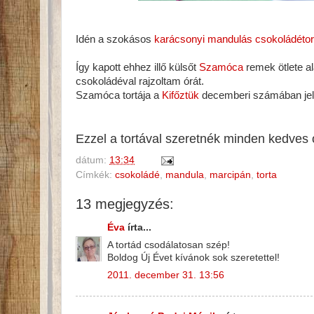
Idén a szokásos
karácsonyi mandulás csokoládétor
Így kapott ehhez illő külsőt
Szamóca
remek ötlete al
csokoládéval rajzoltam órát.
Szamóca tortája a
Kifőztük
decemberi számában jel
Ezzel a tortával szeretnék minden kedves 
dátum:
13:34
Címkék:
csokoládé
,
mandula
,
marcipán
,
torta
13 megjegyzés:
Éva
írta...
A tortád csodálatosan szép!
Boldog Új Évet kívánok sok szeretettel!
2011. december 31. 13:56