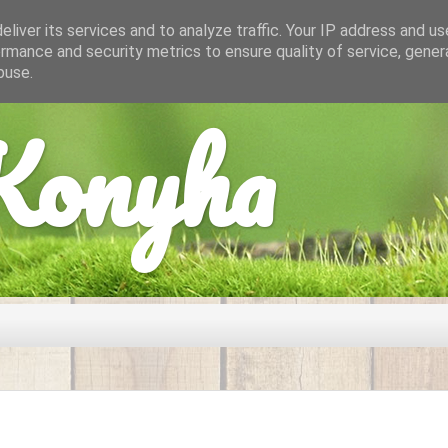
liver its services and to analyze traffic. Your IP address and u
rmance and security metrics to ensure quality of service, gene
buse.
onyha