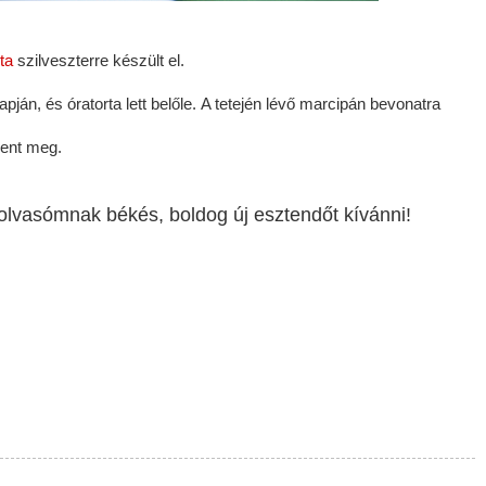
ta
szilveszterre készült el.
apján, és óratorta lett belőle. A tetején lévő marcipán bevonatra
ent meg.
olvasómnak békés, boldog új esztendőt kívánni!