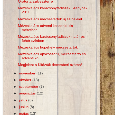
Óratorta szilveszterre
Mézeskalács karácsonyfadíszek Szepynek
2011
Mézeskalács mécsestartók új színekkel
Mézeskalács adventi koszorúk kis
méretben
Mézeskalács karácsonyfadíszek natúr és
fehér színben
Mézeskalács hópehely mécsestartók
Mézeskalács ajtókoszorú, mécsestartó és
adventi ko...
Megjelent a Kifőztük decemberi száma!
►
november
(11)
►
október
(13)
►
szeptember
(7)
►
augusztus
(12)
►
július
(8)
►
június
(8)
►
május
(13)