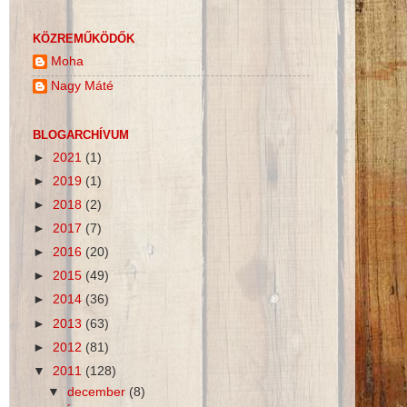
KÖZREMŰKÖDŐK
Moha
Nagy Máté
BLOGARCHÍVUM
►
2021
(1)
►
2019
(1)
►
2018
(2)
►
2017
(7)
►
2016
(20)
►
2015
(49)
►
2014
(36)
►
2013
(63)
►
2012
(81)
▼
2011
(128)
▼
december
(8)