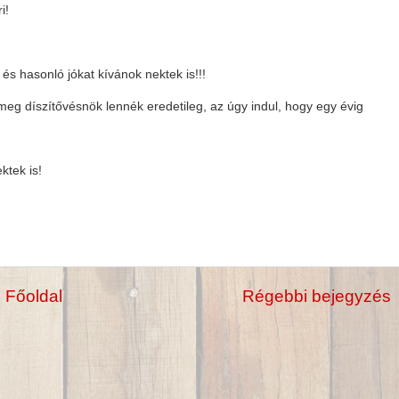
i!
és hasonló jókat kívánok nektek is!!!
n meg díszítővésnök lennék eredetileg, az úgy indul, hogy egy évig
ktek is!
Főoldal
Régebbi bejegyzés