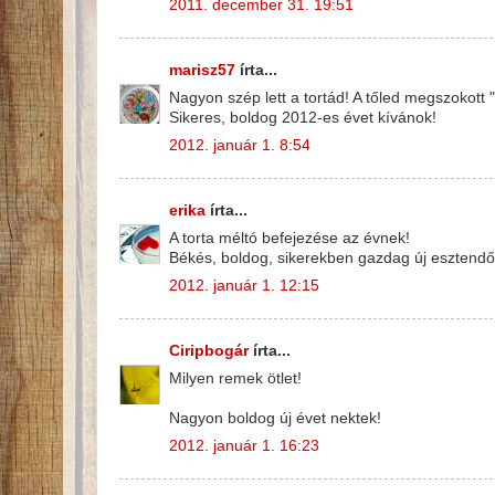
2011. december 31. 19:51
marisz57
írta...
Nagyon szép lett a tortád! A tőled megszokott
Sikeres, boldog 2012-es évet kívánok!
2012. január 1. 8:54
erika
írta...
A torta méltó befejezése az évnek!
Békés, boldog, sikerekben gazdag új esztendő
2012. január 1. 12:15
Ciripbogár
írta...
Milyen remek ötlet!
Nagyon boldog új évet nektek!
2012. január 1. 16:23