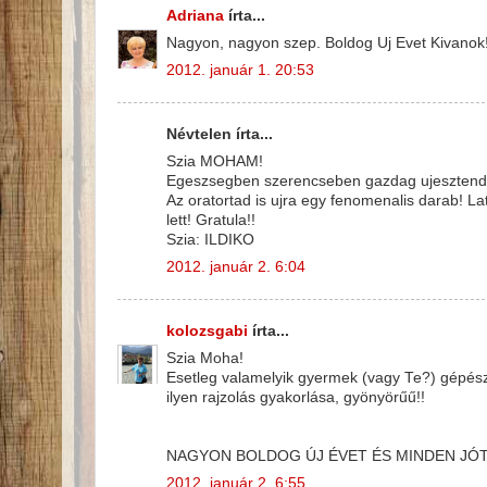
Adriana
írta...
Nagyon, nagyon szep. Boldog Uj Evet Kivanok
2012. január 1. 20:53
Névtelen írta...
Szia MOHAM!
Egeszsegben szerencseben gazdag ujesztendo
Az oratortad is ujra egy fenomenalis darab! 
lett! Gratula!!
Szia: ILDIKO
2012. január 2. 6:04
kolozsgabi
írta...
Szia Moha!
Esetleg valamelyik gyermek (vagy Te?) gépész
ilyen rajzolás gyakorlása, gyönyörűű!!
NAGYON BOLDOG ÚJ ÉVET ÉS MINDEN JÓT
2012. január 2. 6:55