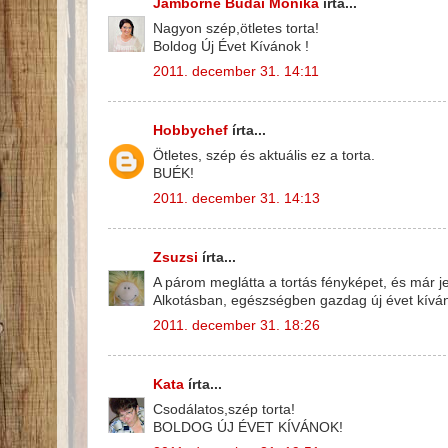
Jámborné Budai Mónika
írta...
Nagyon szép,ötletes torta!
Boldog Új Évet Kívánok !
2011. december 31. 14:11
Hobbychef
írta...
Ötletes, szép és aktuális ez a torta.
BUÉK!
2011. december 31. 14:13
Zsuzsi
írta...
A párom meglátta a tortás fényképet, és már jele
Alkotásban, egészségben gazdag új évet kíván
2011. december 31. 18:26
Kata
írta...
Csodálatos,szép torta!
BOLDOG ÚJ ÉVET KÍVÁNOK!