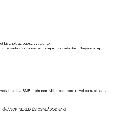
!
t kivanok az egesz csaladnak!
Latom a mutatokat is nagyon szepen kiciradaztad. Nagyon szep
nek készül a BME-n (és nem villamoskaros), mivel ott szokás az
 KÍVÁNOK NEKED ÉS CSALÁDODNAK!