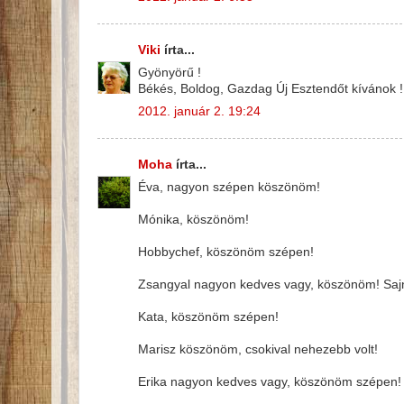
Viki
írta...
Gyönyörű !
Békés, Boldog, Gazdag Új Esztendőt kívánok !
2012. január 2. 19:24
Moha
írta...
Éva, nagyon szépen köszönöm!
Mónika, köszönöm!
Hobbychef, köszönöm szépen!
Zsangyal nagyon kedves vagy, köszönöm! Sajnos a
Kata, köszönöm szépen!
Marisz köszönöm, csokival nehezebb volt!
Erika nagyon kedves vagy, köszönöm szépen!