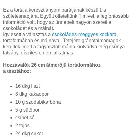
Ez a torta a keresztlányom barátjának készült, a
születésnapjára. Együtt ötleteltünk Timivel, a legfontosabb
információ volt, hogy az ünnepelt nagyon szereti a
csokoládét és a málnát.
Így esett a választás a
csokoládés-meggyes kockára,
tortaformában és málnával. Tetejére gránátalmamagok
kerültek, mert a fagyasztott málna kiolvadva elég csúnya
látvány, díszítésre nem alkalmas.
Hozzávalók 26 cm átmérőjű tortaformához
a tésztához:
16 dkg liszt
6 dkg kakaópor
10 g szódabikarbóna
5 g sütőpor
csipet só
2 tojás
24 dkg cukor