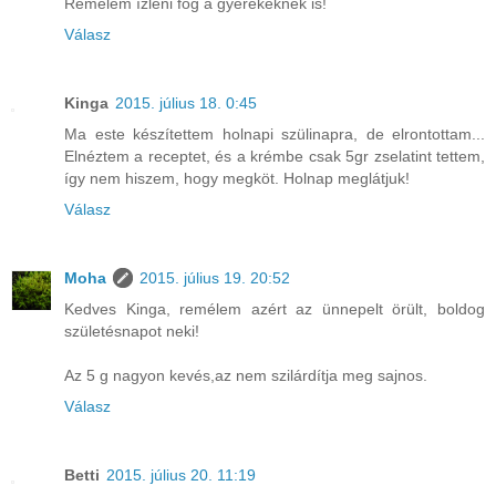
Remélem ízleni fog a gyerekeknek is!
Válasz
Kinga
2015. július 18. 0:45
Ma este készítettem holnapi szülinapra, de elrontottam...
Elnéztem a receptet, és a krémbe csak 5gr zselatint tettem,
így nem hiszem, hogy megköt. Holnap meglátjuk!
Válasz
Moha
2015. július 19. 20:52
Kedves Kinga, remélem azért az ünnepelt örült, boldog
születésnapot neki!
Az 5 g nagyon kevés,az nem szilárdítja meg sajnos.
Válasz
Betti
2015. július 20. 11:19