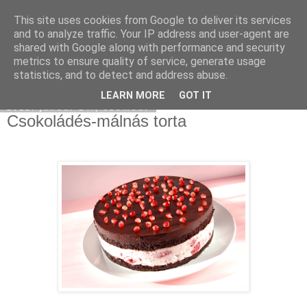
This site uses cookies from Google to deliver its services
Moha Konyha
and to analyze traffic. Your IP address and user-agent are
shared with Google along with performance and security
metrics to ensure quality of service, generate usage
statistics, and to detect and address abuse.
▼
LEARN MORE
GOT IT
2012. január 14., szombat
Csokoládés-málnás torta