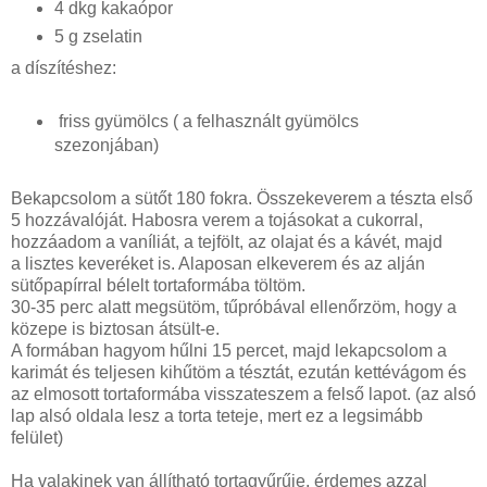
4 dkg kakaópor
5 g zselatin
a díszítéshez:
friss gyümölcs ( a felhasznált gyümölcs
szezonjában)
Bekapcsolom a sütőt 180 fokra. Összekeverem a tészta első
5 hozzávalóját. Habosra verem a tojásokat a cukorral,
hozzáadom a vaníliát, a tejfölt, az olajat és a kávét, majd
a lisztes keveréket is. Alaposan elkeverem és az alján
sütőpapírral bélelt tortaformába töltöm.
30-35 perc alatt megsütöm, tűpróbával ellenőrzöm, hogy a
közepe is biztosan átsült-e.
A formában hagyom hűlni 15 percet, majd lekapcsolom a
karimát és teljesen kihűtöm a tésztát, ezután kettévágom és
az elmosott tortaformába visszateszem a felső lapot. (az alsó
lap alsó oldala lesz a torta teteje, mert ez a legsimább
felület)
Ha valakinek van állítható tortagyűrűje, érdemes azzal