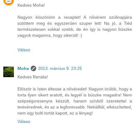
Kedves Moha!
Nagyon köszönöm a receptet! A nővérem szülinapjára
sütöttem meg és egyszerűen szuper lett! Na jó, a Tiéd
természetesen sokkal szebb, de én így is nagyon büszke
vagyok magamra, hogy sikerült! :)
Válasz
Moha
2013. március 9. 23:25
Kedves Renáta!
Először is Isten éltesse a nővéredet! Nagyon örülök, hogy a
torta ilyen sikert aratott, és legyél is büszke magadra! Nem
szépségvresenyre készült, hanem szívből szeretettel a
testvérednek, és az a legfontosabb. Nekiálltál, elkészítetted,
nem egy bolti tortát kapott, ez a lényeg!
Válasz