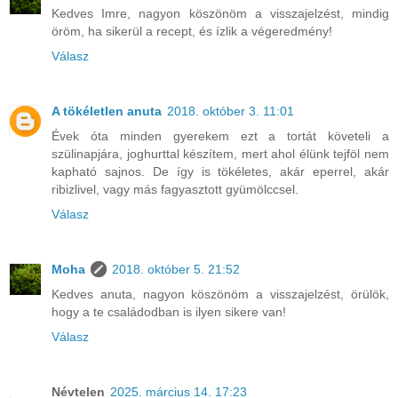
Kedves Imre, nagyon köszönöm a visszajelzést, mindig
öröm, ha sikerül a recept, és ízlik a végeredmény!
Válasz
A tökéletlen anuta
2018. október 3. 11:01
Évek óta minden gyerekem ezt a tortát követeli a
szülinapjára, joghurttal készítem, mert ahol élünk tejföl nem
kapható sajnos. De így is tökéletes, akár eperrel, akár
ribizlivel, vagy más fagyasztott gyümölccsel.
Válasz
Moha
2018. október 5. 21:52
Kedves anuta, nagyon köszönöm a visszajelzést, örülök,
hogy a te családodban is ilyen sikere van!
Válasz
Névtelen
2025. március 14. 17:23