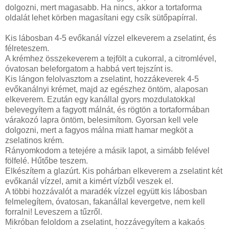
dolgozni, mert magasabb. Ha nincs, akkor a tortaforma
oldalát lehet körben magasítani egy csík sütőpapírral.
Kis lábosban 4-5 evőkanál vízzel elkeverem a zselatint, és
félreteszem.
A krémhez összekeverem a tejfölt a cukorral, a citromlével,
óvatosan beleforgatom a habbá vert tejszínt is.
Kis lángon felolvasztom a zselatint, hozzákeverek 4-5
evőkanálnyi krémet, majd az egészhez öntöm, alaposan
elkeverem. Ezután egy kanállal gyors mozdulatokkal
belevegyítem a fagyott málnát, és rögtön a tortaformában
várakozó lapra öntöm, belesimítom. Gyorsan kell vele
dolgozni, mert a fagyos málna miatt hamar megköt a
zselatinos krém.
Rányomkodom a tetejére a másik lapot, a simább felével
fölfelé. Hűtőbe teszem.
Elkészítem a glazúrt. Kis pohárban elkeverem a zselatint két
evőkanál vízzel, amit a kimért vízből veszek el.
A többi hozzávalót a maradék vízzel együtt kis lábosban
felmelegítem, óvatosan, fakanállal kevergetve, nem kell
forralni! Leveszem a tűzről.
Mikróban feloldom a zselatint, hozzávegyítem a kakaós