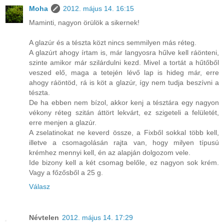
Moha
2012. május 14. 16:15
Maminti, nagyon örülök a sikernek!
A glazúr és a tészta közt nincs semmilyen más réteg.
A glazúrt ahogy írtam is, már langyosra hűlve kell ráönteni,
szinte amikor már szilárdulni kezd. Mivel a tortát a hűtőből
veszed elő, maga a tetején lévő lap is hideg már, erre
ahogy ráöntöd, rá is köt a glazúr, így nem tudja beszívni a
tészta.
De ha ebben nem bízol, akkor kenj a tésztára egy nagyon
vékony réteg szitán áttört lekvárt, ez szigeteli a felületét,
erre menjen a glazúr.
A zselatinokat ne keverd össze, a Fixből sokkal több kell,
illetve a csomagolásán rajta van, hogy milyen típusú
krémhez mennyi kell, én az alapján dolgozom vele.
Ide bizony kell a két csomag belőle, ez nagyon sok krém.
Vagy a főzősből a 25 g.
Válasz
Névtelen
2012. május 14. 17:29