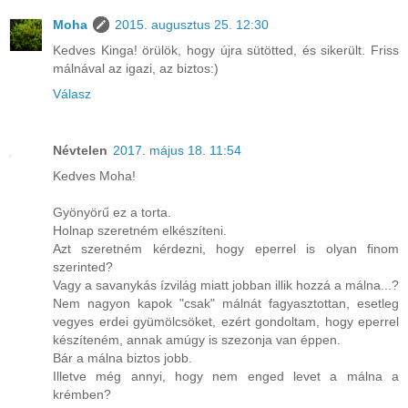
Moha
2015. augusztus 25. 12:30
Kedves Kinga! örülök, hogy újra sütötted, és sikerült. Friss
málnával az igazi, az biztos:)
Válasz
Névtelen
2017. május 18. 11:54
Kedves Moha!
Gyönyörű ez a torta.
Holnap szeretném elkészíteni.
Azt szeretném kérdezni, hogy eperrel is olyan finom
szerinted?
Vagy a savanykás ízvilág miatt jobban illik hozzá a málna...?
Nem nagyon kapok "csak" málnát fagyasztottan, esetleg
vegyes erdei gyümölcsöket, ezért gondoltam, hogy eperrel
készíteném, annak amúgy is szezonja van éppen.
Bár a málna biztos jobb.
Illetve még annyi, hogy nem enged levet a málna a
krémben?