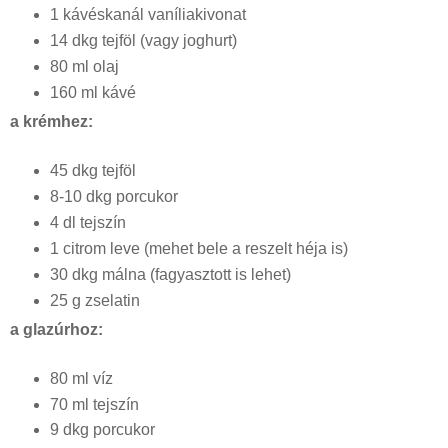
1 kávéskanál vaníliakivonat
14 dkg tejföl (vagy joghurt)
80 ml olaj
160 ml kávé
a krémhez:
45 dkg tejföl
8-10 dkg porcukor
4 dl tejszín
1 citrom leve (mehet bele a reszelt héja is)
30 dkg málna (fagyasztott is lehet)
25 g zselatin
a glazúrhoz:
80 ml víz
70 ml tejszín
9 dkg porcukor