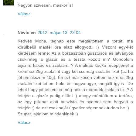
Nagyon szívesen, máskor is!
Válasz
Névtelen
2012. május 13. 23:04
Kedves Moha, tegnap este megsütöttem a tortát, ma
körülbelül másfél óra alatt elfogyott.. :) Viszont egy-két
kérdésem lenne: Az a borzasztóan gusztusos és látványos
csokiréteg a glazúr és a tészta között mi? Gondolom
tejszín, kakaó és zselatin.. ? A málnás kocka receptjénél a
krémhez 25g zselatint vagy két csomag zselatin fixet (az ha
jól emlékszem 40g). Én ezt már későn vettem észre és 25g
zselatin fixet tettem bele, és inogva ugye, megállt így is.. De
lehet hogy jót tett volna még neki a maradék zselatin fix..? A
tetején a glazúr pedig eltűnt :) ahogy ráöntöttem a tortára,
az egy pillanat alatt beszívta és nyomot sem hagyott a
tetején :) de ezt csak saját ügyetlenségemnek tudom be :)
Szuper, ajánlom mindenkinek :)
Válasz