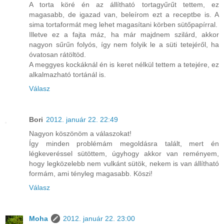
A torta köré én az állítható tortagyűrűt tettem, ez
magasabb, de igazad van, beleírom ezt a receptbe is. A
sima tortaformát meg lehet magasítani körben sütőpapírral.
Illetve ez a fajta máz, ha már majdnem szilárd, akkor
nagyon sűrűn folyós, így nem folyik le a süti tetejéről, ha
óvatosan rátöltöd.
A meggyes kockáknál én is keret nélkül tettem a tetejére, ez
alkalmazható tortánál is.
Válasz
Bori
2012. január 22. 22:49
Nagyon köszönöm a válaszokat!
Így minden problémám megoldásra talált, mert én
légkeveréssel sütöttem, úgyhogy akkor van reményem,
hogy legközelebb nem vulkánt sütök, nekem is van állítható
formám, ami tényleg magasabb. Köszi!
Válasz
Moha
2012. január 22. 23:00