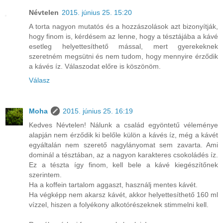
Névtelen
2015. június 25. 15:20
A torta nagyon mutatós és a hozzászolások azt bizonyítják,
hogy finom is, kérdésem az lenne, hogy a tésztájába a kávé
esetleg helyettesíthető mással, mert gyerekeknek
szeretném megsütni és nem tudom, hogy mennyire érződik
a kávés íz. Válaszodat előre is köszönöm.
Válasz
Moha
2015. június 25. 16:19
Kedves Névtelen! Nálunk a család egyöntetű véleménye
alapján nem érződik ki belőle külön a kávés íz, még a kávét
egyáltalán nem szerető nagylányomat sem zavarta. Ami
dominál a tésztában, az a nagyon karakteres csokoládés íz.
Ez a tészta így finom, kell bele a kávé kiegészítőnek
szerintem.
Ha a koffein tartalom aggaszt, használj mentes kávét.
Ha végképp nem akarsz kávét, akkor helyettesíthető 160 ml
vízzel, hiszen a folyékony alkotórészeknek stimmelni kell.