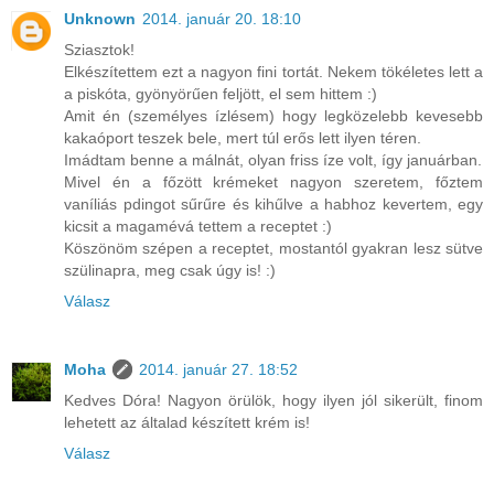
Unknown
2014. január 20. 18:10
Sziasztok!
Elkészítettem ezt a nagyon fini tortát. Nekem tökéletes lett a
a piskóta, gyönyörűen feljött, el sem hittem :)
Amit én (személyes ízlésem) hogy legközelebb kevesebb
kakaóport teszek bele, mert túl erős lett ilyen téren.
Imádtam benne a málnát, olyan friss íze volt, így januárban.
Mivel én a főzött krémeket nagyon szeretem, főztem
vaníliás pdingot sűrűre és kihűlve a habhoz kevertem, egy
kicsit a magamévá tettem a receptet :)
Köszönöm szépen a receptet, mostantól gyakran lesz sütve
szülinapra, meg csak úgy is! :)
Válasz
Moha
2014. január 27. 18:52
Kedves Dóra! Nagyon örülök, hogy ilyen jól sikerült, finom
lehetett az általad készített krém is!
Válasz