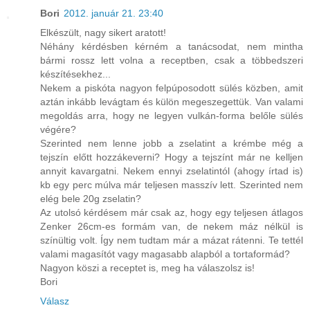
Bori
2012. január 21. 23:40
Elkészült, nagy sikert aratott!
Néhány kérdésben kérném a tanácsodat, nem mintha
bármi rossz lett volna a receptben, csak a többedszeri
készítésekhez...
Nekem a piskóta nagyon felpúposodott sülés közben, amit
aztán inkább levágtam és külön megeszegettük. Van valami
megoldás arra, hogy ne legyen vulkán-forma belőle sülés
végére?
Szerinted nem lenne jobb a zselatint a krémbe még a
tejszín előtt hozzákeverni? Hogy a tejszínt már ne kelljen
annyit kavargatni. Nekem ennyi zselatintól (ahogy írtad is)
kb egy perc múlva már teljesen masszív lett. Szerinted nem
elég bele 20g zselatin?
Az utolsó kérdésem már csak az, hogy egy teljesen átlagos
Zenker 26cm-es formám van, de nekem máz nélkül is
színültig volt. Így nem tudtam már a mázat rátenni. Te tettél
valami magasítót vagy magasabb alapból a tortaformád?
Nagyon köszi a receptet is, meg ha válaszolsz is!
Bori
Válasz