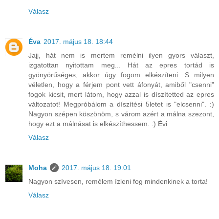
Válasz
Éva
2017. május 18. 18:44
Jajj, hát nem is mertem remélni ilyen gyors választ,
izgatottan nyitottam meg... Hát az epres tortád is
gyönyörűséges, akkor úgy fogom elkészíteni. S milyen
véletlen, hogy a férjem pont vett áfonyát, amiből "csenni"
fogok kicsit, mert látom, hogy azzal is díszítetted az epres
változatot! Megpróbálom a díszítési 5letet is "elcsenni". :)
Nagyon szépen köszönöm, s várom azért a málna szezont,
hogy ezt a málnásat is elkészíthessem. :) Évi
Válasz
Moha
2017. május 18. 19:01
Nagyon szívesen, remélem ízleni fog mindenkinek a torta!
Válasz