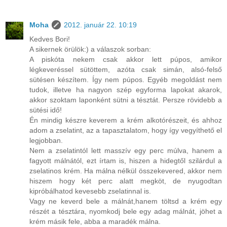
Moha
2012. január 22. 10:19
Kedves Bori!
A sikernek örülök:) a válaszok sorban:
A piskóta nekem csak akkor lett púpos, amikor
légkeveréssel sütöttem, azóta csak simán, alsó-felső
sütésen készítem. Így nem púpos. Egyéb megoldást nem
tudok, illetve ha nagyon szép egyforma lapokat akarok,
akkor szoktam laponként sütni a tésztát. Persze rövidebb a
sütési idő!
Én mindig készre keverem a krém alkotórészeit, és ahhoz
adom a zselatint, az a tapasztalatom, hogy így vegyíthető el
legjobban.
Nem a zselatintól lett masszív egy perc múlva, hanem a
fagyott málnától, ezt írtam is, hiszen a hidegtől szilárdul a
zselatinos krém. Ha málna nélkül összekevered, akkor nem
hiszem hogy két perc alatt megköt, de nyugodtan
kipróbálhatod kevesebb zselatinnal is.
Vagy ne keverd bele a málnát,hanem töltsd a krém egy
részét a tésztára, nyomkodj bele egy adag málnát, jöhet a
krém másik fele, abba a maradék málna.