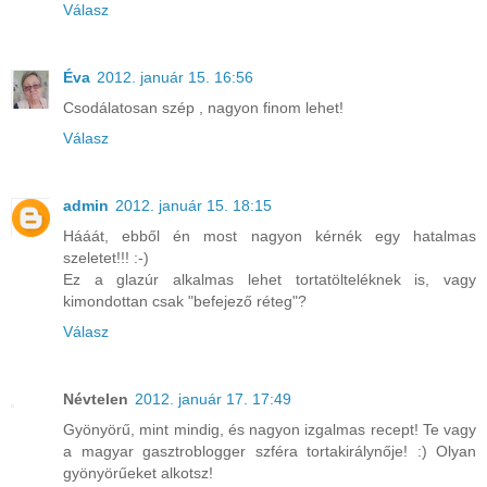
Válasz
Éva
2012. január 15. 16:56
Csodálatosan szép , nagyon finom lehet!
Válasz
admin
2012. január 15. 18:15
Hááát, ebből én most nagyon kérnék egy hatalmas
szeletet!!! :-)
Ez a glazúr alkalmas lehet tortatölteléknek is, vagy
kimondottan csak "befejező réteg"?
Válasz
Névtelen
2012. január 17. 17:49
Gyönyörű, mint mindig, és nagyon izgalmas recept! Te vagy
a magyar gasztroblogger szféra tortakirálynője! :) Olyan
gyönyörűeket alkotsz!