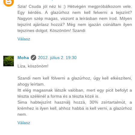
Szia! Csuda jól néz ki :) Hétvégén megpróbálkozom vele.
Egy kérdés. A glazúrhoz nem kell felverni a tejszínt?
Nagyon szép magas, viszont a leírásban nem írod. Milyen
tejszínt ajánlasz hozzá? Még nem igazán csináltam ilyen
tejszínes dolgot. Köszönöm! Szandi
Válasz
Moha
2012. július 2. 19:30
Liza, köszönöm!
Szandi nem kell fölverni a glazúrhoz, úgy kell elkészíteni,
ahogy leírtam.
Itt elég magasnak látszik valóban, mert egy picit befolyt a
tészta szélénél a forma és a tészta közé is.
Sima habtejszínt használj hozzá, 30% zsírtartalmút, a
krémhez is ilyen kell, ahhoz habbá is kell verni, a glazúrhoz
nem.
Válasz