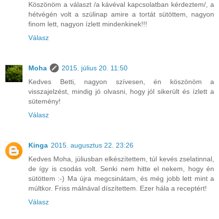
Köszönöm a választ /a kávéval kapcsolatban kérdeztem/, a
hétvégén volt a szülinap amire a tortát sütöttem, nagyon
finom lett, nagyon ízlett mindenkinek!!!
Válasz
Moha
2015. július 20. 11:50
Kedves Betti, nagyon szívesen, én köszönöm a
visszajelzést, mindig jó olvasni, hogy jól sikerült és ízlett a
sütemény!
Válasz
Kinga
2015. augusztus 22. 23:26
Kedves Moha, júliusban elkészítettem, túl kevés zselatinnal,
de így is csodás volt. Senki nem hitte el nekem, hogy én
sütöttem :-) Ma újra megcsinátam, és még jobb lett mint a
múltkor. Friss málnával díszítettem. Ezer hála a receptért!
Válasz