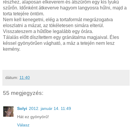
részhez, alaposan elkeverem és átszűröm egy kis lyukú
szűrőn. Időnként átkeverve hagyom langyosra hűlni, majd a
torta tetejére öntöm.
Nem kell kenegetni, elég a tortaformát megrázogatva
eloszlatni a mázat, az tökéletesen simára elterül.
Visszateszem a hűtőbe legalább egy órára.
Tálalás előtt díszítettem egy gránátalma magjaival. Éles
késsel gyönyörűen vágható, a máz a tetején nem lesz
kemény.
dátum:
11:40
55 megjegyzés:
Solyi
2012. január 14. 11:49
Hát ez gyönyörű!
Válasz