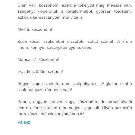
Chef Viki, köszönöm, azért a tökélytől még messze van,
szegényt kioperáltuk a tortaformából, gyorsan fotóztam,
aztán a keresztlányom már vitte is.
M@rti, köszönöm!
Zsófi köszi, szakember dicsérete sokat számít! A krém
finom, könnyű, savanykás-gyümölcsös.
Marisz 57, köszönöm!
Éva, köszönöm szépen!
Bogyó, sajna szelettel nem szolgálhatok... A glazúr inkább
csak befejező rétegnek való!
Panna, nagyon kedves vagy, köszönöm, de tortakirálynői
címre azért biztosan nem vagyok jogosult. Olyan sok szép
torta készül mások konyhájában is!
Válasz