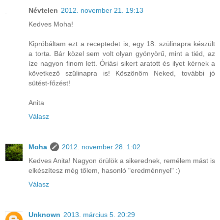
Névtelen
2012. november 21. 19:13
Kedves Moha!
Kipróbáltam ezt a receptedet is, egy 18. szülinapra készült
a torta. Bár közel sem volt olyan gyönyörű, mint a tiéd, az
íze nagyon finom lett. Óriási sikert aratott és ilyet kérnek a
következő szülinapra is! Köszönöm Neked, további jó
sütést-főzést!
Anita
Válasz
Moha
2012. november 28. 1:02
Kedves Anita! Nagyon örülök a sikerednek, remélem mást is
elkészítesz még tőlem, hasonló "eredménnyel" :)
Válasz
Unknown
2013. március 5. 20:29