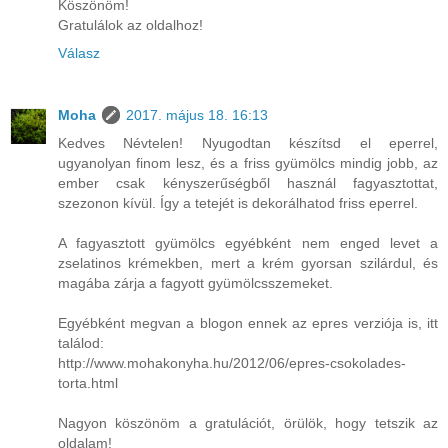
Köszönöm!
Gratulálok az oldalhoz!
Válasz
Moha
2017. május 18. 16:13
Kedves Névtelen! Nyugodtan készítsd el eperrel,
ugyanolyan finom lesz, és a friss gyümölcs mindig jobb, az
ember csak kényszerűségből használ fagyasztottat,
szezonon kívül. Így a tetejét is dekorálhatod friss eperrel.
A fagyasztott gyümölcs egyébként nem enged levet a
zselatinos krémekben, mert a krém gyorsan szilárdul, és
magába zárja a fagyott gyümölcsszemeket.
Egyébként megvan a blogon ennek az epres verziója is, itt
találod:
http://www.mohakonyha.hu/2012/06/epres-csokolades-
torta.html
Nagyon köszönöm a gratulációt, örülök, hogy tetszik az
oldalam!