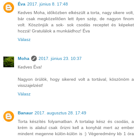
Éva
2017. június 8. 17:48
Kedves Moha, időközben elkészült a torta, nagy sikere volt,
bár csak megközelítően lett ilyen szép, de nagyon finom
volt. Köszönjük a sok- sok csodás receptet és képeket
hozzá! Gratulálok a munkáidhoz! Éva
Válasz
Moha
2017. június 23. 10:37
Kedves Éva!
Nagyon örülök, hogy sikered volt a tortával, köszönöm a
visszajelzést!
Válasz
Banaur
2017. augusztus 28. 17:49
Torta készítés folyamatban. A tortalap kész és csodás, a
krém is alakul csak őrizni kell a konyhát mert az ember
mindent megenne külön-külön is :) Végeredmény kb 1 óra