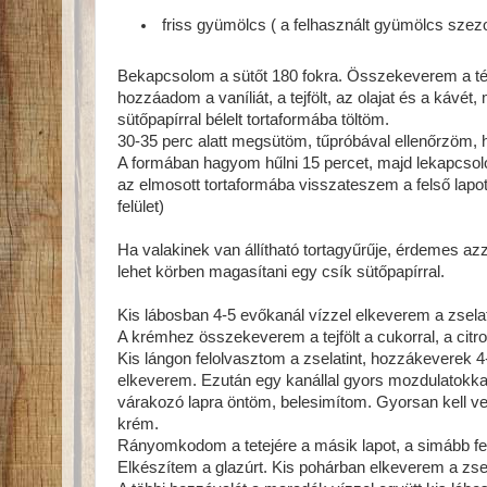
friss gyümölcs ( a felhasznált gyümölcs szez
Bekapcsolom a sütőt 180 fokra. Összekeverem a tés
hozzáadom a vaníliát, a tejfölt, az olajat és a kávét
sütőpapírral bélelt tortaformába töltöm.
30-35 perc alatt megsütöm, tűpróbával ellenőrzöm, h
A formában hagyom hűlni 15 percet, majd lekapcsolo
az elmosott tortaformába visszateszem a felső lapot. 
felület)
Ha valakinek van állítható tortagyűrűje, érdemes az
lehet körben magasítani egy csík sütőpapírral.
Kis lábosban 4-5 evőkanál vízzel elkeverem a zselat
A krémhez összekeverem a tejfölt a cukorral, a citro
Kis lángon felolvasztom a zselatint, hozzákeverek
elkeverem. Ezután egy kanállal gyors mozdulatokkal
várakozó lapra öntöm, belesimítom. Gyorsan kell ve
krém.
Rányomkodom a tetejére a másik lapot, a simább fel
Elkészítem a glazúrt. Kis pohárban elkeverem a zsela