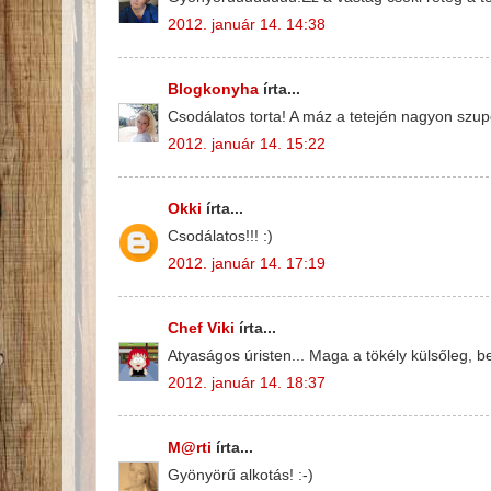
2012. január 14. 14:38
Blogkonyha
írta...
Csodálatos torta! A máz a tetején nagyon szup
2012. január 14. 15:22
Okki
írta...
Csodálatos!!! :)
2012. január 14. 17:19
Chef Viki
írta...
Atyaságos úristen... Maga a tökély külsőleg, be
2012. január 14. 18:37
M@rti
írta...
Gyönyörű alkotás! :-)