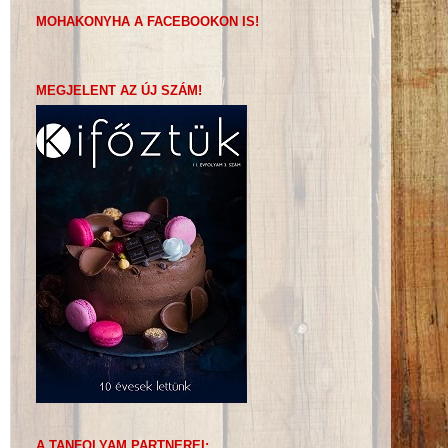
MOHAKONYHA A FACEBOOKON IS!
MEGJELENT AZ ÚJ SZÁM!
A TANFOLYAM PARTNEREI: