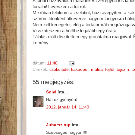
A többi hozzávalót a maradék vízzel együtt kis lábo
forralni! Leveszem a tűzről.
Mikróban feloldom a zselatint, hozzávegyítem a ka
szűrőn. Időnként átkeverve hagyom langyosra hűlni, 
Nem kell kenegetni, elég a tortaformát megrázogatva 
Visszateszem a hűtőbe legalább egy órára.
Tálalás előtt díszítettem egy gránátalma magjaival.
kemény.
dátum:
11:40
Címkék:
csokoládé
,
kakaópor
,
málna
,
tejföl
,
tejszín
,
to
55 megjegyzés:
Solyi
írta...
Hát ez gyönyörű!
2012. január 14. 11:49
Juharszirup
írta...
Szépséges nagyon!!!!