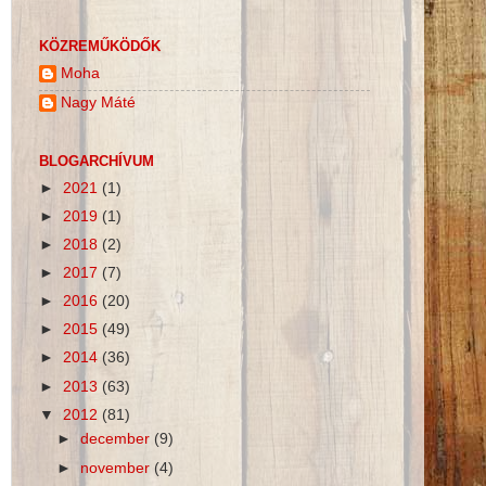
KÖZREMŰKÖDŐK
Moha
Nagy Máté
BLOGARCHÍVUM
►
2021
(1)
►
2019
(1)
►
2018
(2)
►
2017
(7)
►
2016
(20)
►
2015
(49)
►
2014
(36)
►
2013
(63)
▼
2012
(81)
►
december
(9)
►
november
(4)