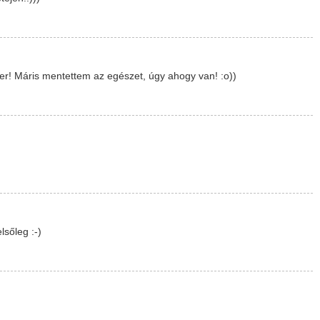
er! Máris mentettem az egészet, úgy ahogy van! :o))
lsőleg :-)