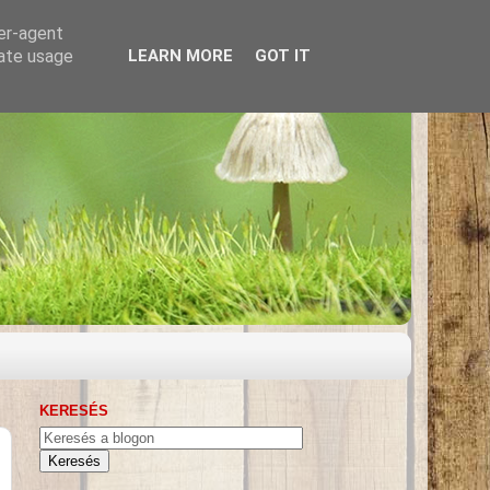
ser-agent
rate usage
LEARN MORE
GOT IT
KERESÉS