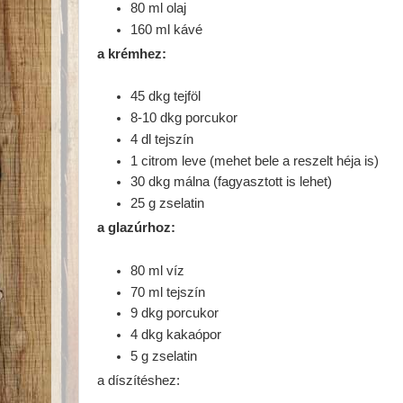
80 ml olaj
160 ml kávé
a krémhez:
45 dkg tejföl
8-10 dkg porcukor
4 dl tejszín
1 citrom leve (mehet bele a reszelt héja is)
30 dkg málna (fagyasztott is lehet)
25 g zselatin
a glazúrhoz:
80 ml víz
70 ml tejszín
9 dkg porcukor
4 dkg kakaópor
5 g zselatin
a díszítéshez: