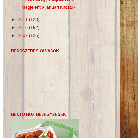
Megjelent a januári Kifőztük!
►
2011
(128)
►
2010
(162)
►
2009
(125)
RENDSZERES OLVASÓK
BENTO BOX BEJEGYZÉSEK