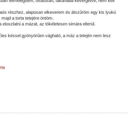
sban felmelegítem, óvatosan, fakanállal kevergetve, nem kell
kaós részhez, alaposan elkeverem és átszűröm egy kis lyukú
majd a torta tetejére öntöm.
eloszlatni a mázat, az tökéletesen simára elterül.
 Éles késsel gyönyörűen vágható, a máz a tetején nem lesz
rta