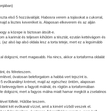
onjában)
zta első 5 hozzávalóját. Habosra verem a tojásokat a cukorral,
, majd a lisztes keveréket is. Alaposan elkeverem és az alján
ogy a közepe is biztosan átsült-e.
m a karimát és teljesen kihűtöm a tésztát, ezután kettévágom és
(az alsó lap alsó oldala lesz a torta teteje, mert ez a legsimább
zal dolgozni, mert magasabb. Ha nincs, akkor a tortaforma oldalát
int, és félreteszem.
mlével, óvatosan beleforgatom a habbá vert tejszínt is.
 4-5 evőkanálnyi krémet, majd az egészhez öntöm, alaposan
 belevegyítem a fagyott málnát, és rögtön a tortaformában
le dolgozni, mert a fagyos málna miatt hamar megköt a zselatinos
ével fölfelé. Hűtőbe teszem.
tint két evőkanál vízzel, amit a kimért vízből veszek el.