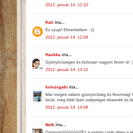
2012. január 14. 12:10
Kati
írta...
Ez szupi! Elmentettem :-))
2012. január 14. 12:58
Hankka
írta...
Gyönyörűséges és biztosan nagyon finom is! :
2012. január 14. 13:12
kolozsgabi
írta...
Már megint valami gyünyörűség és finomság! Ir
kicsit, még több ilyen szépséget olvasnék és l
2012. január 14. 14:08
Nelli
írta...
Gyönyörűűűűűűűű!Ez a vastag csoki réteg a tet