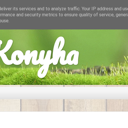
liver its services and to analyze traffic. Your IP address and u
rmance and security metrics to ensure quality of service, gene
buse.
onyha