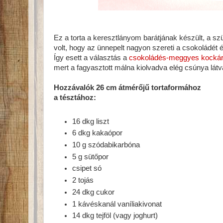
Ez a torta a keresztlányom barátjának készült, a szü
volt, hogy az ünnepelt nagyon szereti a csokoládét 
Így esett a választás a
csokoládés-meggyes kockár
mert a fagyasztott málna kiolvadva elég csúnya lát
Hozzávalók 26 cm átmérőjű tortaformához
a tésztához:
16 dkg liszt
6 dkg kakaópor
10 g szódabikarbóna
5 g sütőpor
csipet só
2 tojás
24 dkg cukor
1 kávéskanál vaníliakivonat
14 dkg tejföl (vagy joghurt)