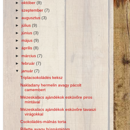
►
október
(8)
►
szeptember
(7)
►
augusztus
(3)
►
július
(9)
►
június
(3)
►
május
(9)
►
április
(8)
►
március
(7)
►
február
(7)
▼
január
(7)
Triplacsokoládés keksz
Nakladany hermelin avagy pácolt
camembert
Mézeskalács ajándékok esküvőre piros
mintával
Mézeskalács ajándékok esküvőre tavaszi
virágokkal
Csokoládés-málnás torta
Rillette avagy húspástétom