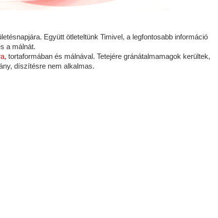
letésnapjára. Együtt ötleteltünk Timivel, a legfontosabb információ
és a málnát.
a,
tortaformában és málnával. Tetejére gránátalmamagok kerültek,
vány, díszítésre nem alkalmas.