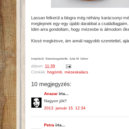
Lassan felkerül a blogra még néhány karácsonyi m
meglepnek egy-egy újabb darabbal a családtagjaim.
Idén arra gondoltam, hogy mézesbe is álmodom őket,
Kissé megkésve, ám annál nagyobb szeretettel, a
Inspiráció: Sweetsugarbelle, Julia M. Usher
dátum:
11:39
Címkék:
hógömb
,
mézeskalács
10 megjegyzés:
Anazar
írta...
Nagyon jók!!
2013. január 15. 12:34
Petra
írta...