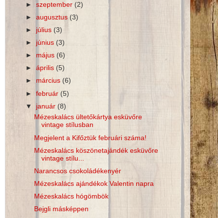
►
szeptember
(2)
►
augusztus
(3)
►
július
(3)
►
június
(3)
►
május
(6)
►
április
(5)
►
március
(6)
►
február
(5)
▼
január
(8)
Mézeskalács ültetőkártya esküvőre
vintage stílusban
Megjelent a Kifőztük februári száma!
Mézeskalács köszönetajándék esküvőre
vintage stílu...
Narancsos csokoládékenyér
Mézeskalács ajándékok Valentin napra
Mézeskalács hógömbök
Bejgli másképpen