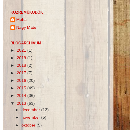
KÖZREMŰKÖDŐK
Moha
Nagy Máté
BLOGARCHÍVUM
►
2021
(1)
►
2019
(1)
►
2018
(2)
►
2017
(7)
►
2016
(20)
►
2015
(49)
►
2014
(36)
▼
2013
(63)
►
december
(12)
►
november
(5)
►
október
(5)