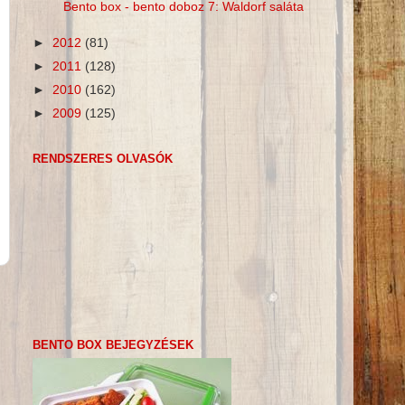
Bento box - bento doboz 7: Waldorf saláta
►
2012
(81)
►
2011
(128)
►
2010
(162)
►
2009
(125)
RENDSZERES OLVASÓK
BENTO BOX BEJEGYZÉSEK