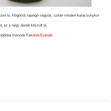
ézes is. Hógömb rajongó vagyok, szinte minden karácsonykor
 ez a négy darab készült el.
jándékba mennek
Fakanál Évának.