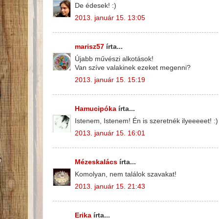
De édesek! :)
2013. január 15. 13:05
marisz57
írta...
Újabb művészi alkotások!
Van szíve valakinek ezeket megenni?
2013. január 15. 15:19
Hamucipóka
írta...
Istenem, Istenem! Én is szeretnék ilyeeeeet! :)
2013. január 15. 16:01
Mézeskalács
írta...
Komolyan, nem találok szavakat!
2013. január 15. 21:43
Erika
írta...