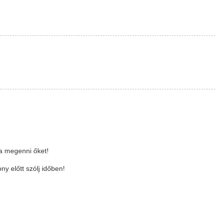
ja megenni őket!
y előtt szólj időben!