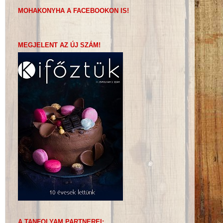
MOHAKONYHA A FACEBOOKON IS!
MEGJELENT AZ ÚJ SZÁM!
A TANFOLYAM PARTNEREI: