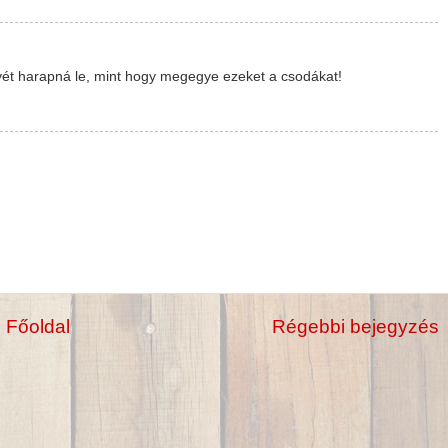
vét harapná le, mint hogy megegye ezeket a csodákat!
Főoldal
Régebbi bejegyzés