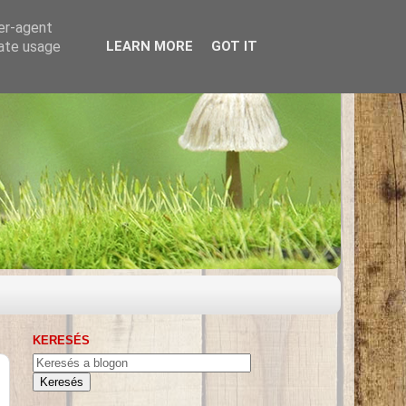
ser-agent
rate usage
LEARN MORE
GOT IT
KERESÉS