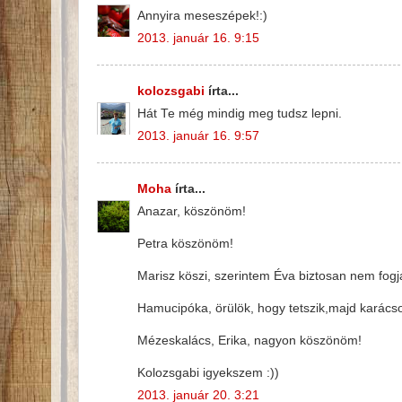
Annyira meseszépek!:)
2013. január 16. 9:15
kolozsgabi
írta...
Hát Te még mindig meg tudsz lepni.
2013. január 16. 9:57
Moha
írta...
Anazar, köszönöm!
Petra köszönöm!
Marisz köszi, szerintem Éva biztosan nem fog
Hamucipóka, örülök, hogy tetszik,majd karácson
Mézeskalács, Erika, nagyon köszönöm!
Kolozsgabi igyekszem :))
2013. január 20. 3:21