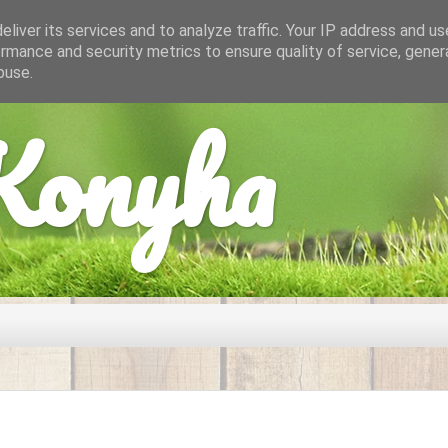
liver its services and to analyze traffic. Your IP address and u
rmance and security metrics to ensure quality of service, gene
buse.
onyha