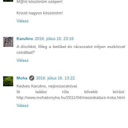
M@rti köszönöm szépen!
Kriszti nagyon köszönöm!
Válasz
Karulino
2016. július 15. 23:16
A díszítést, főleg a betűket és rácsozatot milyen eszközzel
csináltad?
Válasz
Moha
2016. július 16. 13:22
Kedves Karulino, nejlonzacskóval.
Itt találsz róla bővebb leírást:
http://www.mohakonyha.hu/2011/04/mezeskalacs-iroka.html
Válasz