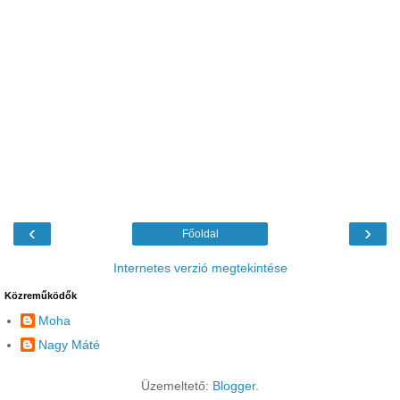
‹
›
Főoldal
Internetes verzió megtekintése
Közreműködők
Moha
Nagy Máté
Üzemeltető:
Blogger
.