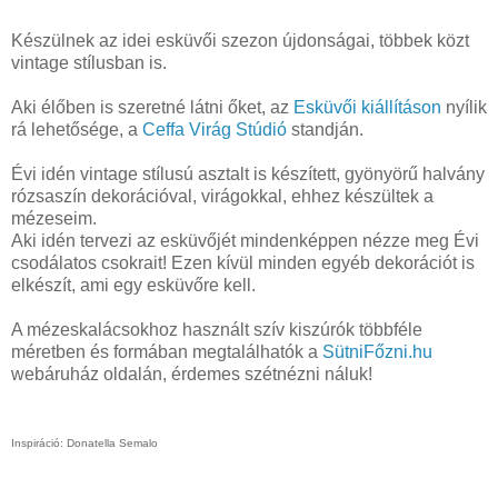
Készülnek az idei esküvői szezon újdonságai, többek közt
vintage stílusban is.
Aki élőben is szeretné látni őket, az
Esküvői kiállításon
nyílik
rá lehetősége, a
Ceffa Virág Stúdió
standján.
Évi idén vintage stílusú asztalt is készített, gyönyörű halvány
rózsaszín dekorációval, virágokkal, ehhez készültek a
mézeseim.
Aki idén tervezi az esküvőjét mindenképpen nézze meg Évi
csodálatos csokrait! Ezen kívül minden egyéb dekorációt is
elkészít, ami egy esküvőre kell.
A mézeskalácsokhoz használt szív kiszúrók többféle
méretben és formában megtalálhatók a
SütniFőzni.hu
webáruház oldalán, érdemes szétnézni náluk!
Inspiráció: Donatella Semalo