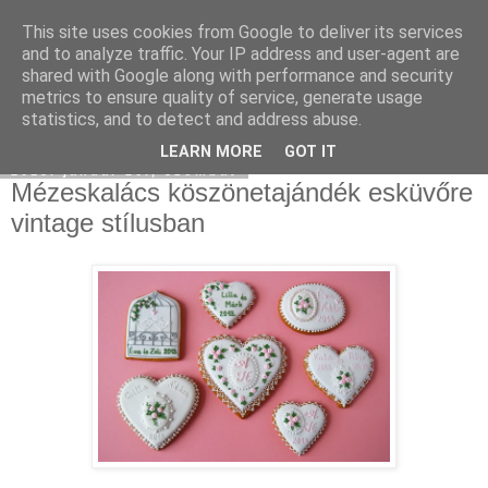
This site uses cookies from Google to deliver its services
Moha Konyha
and to analyze traffic. Your IP address and user-agent are
shared with Google along with performance and security
metrics to ensure quality of service, generate usage
statistics, and to detect and address abuse.
▼
LEARN MORE
GOT IT
2013. január 26., szombat
Mézeskalács köszönetajándék esküvőre
vintage stílusban