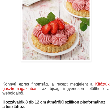
Könnyű epres finomság, a
 recept megjelent a 
Kifőztük 
gasztromagazinban,
 az újság ingyenesen letölthető a 
weboldalról.
Hozzávalók 8 db 12 cm átmérőjű szilikon piteformához
a tésztához: