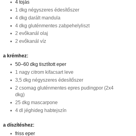
4 tojás
1 dkg négyszeres édesítőszer
4 dkg darált mandula
4 dkg gluténmentes zabpehelyliszt
2 evőkanál olaj
2 evőkanál víz
a krémhez:
50–60 dkg tisztított eper
1 nagy citrom kifacsart leve
3,5 dkg négyszeres édesítőszer
2 csomag gluténmentes epres pudingpor (2x4
dkg)
25 dkg mascarpone
4 dl jéghideg habtejszín
a díszíté
shez:
friss eper