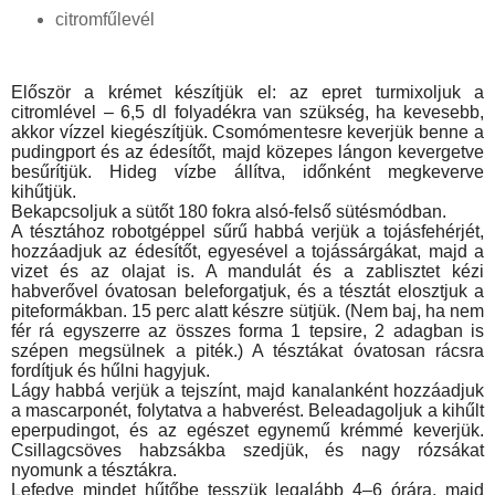
citromfűlevél
Először a krémet készítjük el: az epret turmixoljuk a
citromlével – 6,5 dl folyadékra van szükség, ha kevesebb,
akkor vízzel kiegészítjük. Csomómentesre keverjük benne a
pudingport és az édesítőt, majd közepes lángon kevergetve
besűrítjük. Hideg vízbe állítva, időnként megkeverve
kihűtjük.
Bekapcsoljuk a sütőt 180 fokra alsó-felső sütésmódban.
A tésztához robotgéppel sűrű habbá verjük a tojásfehérjét,
hozzáadjuk az édesítőt, egyesével a tojássárgákat, majd a
vizet és az olajat is. A mandulát és a zablisztet kézi
habverővel óvatosan beleforgatjuk, és a tésztát elosztjuk a
piteformákban. 15 perc alatt készre sütjük. (Nem baj, ha nem
fér rá egyszerre az összes forma 1 tepsire, 2 adagban is
szépen megsülnek a piték.) A tésztákat óvatosan rácsra
fordítjuk és hűlni hagyjuk.
Lágy habbá verjük a tejszínt, majd kanalanként hozzáadjuk
a mascarponét, folytatva a habverést. Beleadagoljuk a kihűlt
eperpudingot, és az egészet egynemű krémmé keverjük.
Csillagcsöves habzsákba szedjük, és nagy rózsákat
nyomunk a tésztákra.
Lefedve mindet hűtőbe tesszük legalább 4–6 órára, majd