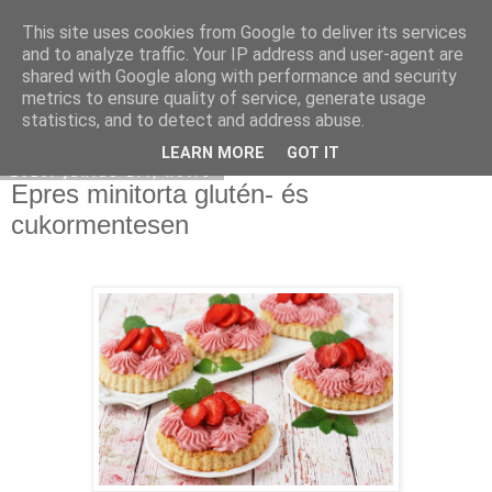
This site uses cookies from Google to deliver its services
Moha Konyha
and to analyze traffic. Your IP address and user-agent are
shared with Google along with performance and security
metrics to ensure quality of service, generate usage
statistics, and to detect and address abuse.
▼
LEARN MORE
GOT IT
2019. június 17., hétfő
Epres minitorta glutén- és
cukormentesen