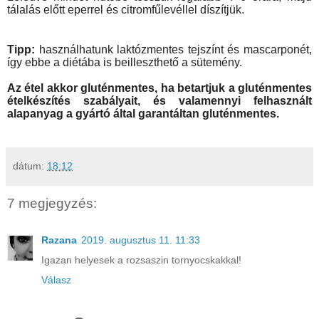
tálalás előtt eperrel és citromfűlevéllel díszítjük.
Tipp:
használhatunk laktózmentes tejszínt és mascarponét,
így ebbe a diétába is beilleszthető a sütemény.
Az étel akkor gluténmentes, ha betartjuk a gluténmentes
ételkészítés szabályait, és valamennyi felhasznált
alapanyag a gyártó által garantáltan gluténmentes.
dátum:
18:12
7 megjegyzés:
Razana
2019. augusztus 11. 11:33
Igazan helyesek a rozsaszin tornyocskakkal!
Válasz