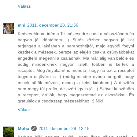
Válasz
mni
2011. december 28. 21:56
Kedves Moha, idén a Te mézesedre esett a választásom és
nagyon jól döntöttem. :) Sütés közben nagyon jó illat
terjengett a lakásban a narancshéjtól, majd egyből fogyni
kezdtek a mézesek, persze az elején csak a csúnyábbakat
engedtem megenni a családnak. Ma már alig van belőle és
eddig mindenkinek nagyon ízlett, többen is kérték a
receptet. Még Anyukám! is mondta, hogy na ezt a receptet
tegyem el jövőre is. :) (eddig minden évben morgott, hogy
minek sütök mézest, mindig a felét kidobom.) A díszítés
nem megy túl profin, de azért így is jó. :) Szóval köszönöm
a receptet, örülök, hogy megosztottad az olvasókkal. És
gratulálok a csodaszép mézeseidhez. :) Niki
Válasz
Moha
2011. december 29. 12:15