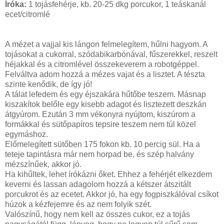
Íróka:
1 tojásfehérje, kb. 20-25 dkg porcukor, 1 teáskanál
ecet/citromlé
A mézet a vajjal kis lángon felmelegítem, hűlni hagyom. A
tojásokat a cukorral, szódabikarbónával, fűszerekkel, reszelt
héjakkal és a citromlével összekeverem a robotgéppel.
Felváltva adom hozzá a mézes vajat és a lisztet. A tészta
szinte kenődik, de így jó!
A tálat lefedem és egy éjszakára hűtőbe teszem. Másnap
kiszakítok belőle egy kisebb adagot és lisztezett deszkán
átgyúrom. Ezután 3 mm vékonyra nyújtom, kiszúrom a
formákkal és sütőpapíros tepsire teszem nem túl közel
egymáshoz.
Előmelegített sütőben 175 fokon kb. 10 percig sül. Ha a
teteje tapintásra már nem horpad be, és szép halvány
mézszínűek, akkor jó.
Ha kihűltek, lehet írókázni őket. Ehhez a fehérjét elkezdem
keverni és lassan adagolom hozzá a kétszer átszitált
porcukrot és az ecetet. Akkor jó, ha egy fogpiszkálóval csíkot
húzok a kézfejemre és az nem folyik szét.
Valószínű, hogy nem kell az összes cukor, ez a tojás