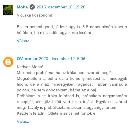
Moha
2015. december 16. 19:26
Vicuska köszönöm!
Eszter semmi gond, jó lesz úgy is. 3-5 napot simán lehet a
hűtőben, ha nincs időd egyszerre kisütni.
Válasz
OVeronika
2020. december 12. 5:06
Kedves Moha!
Mi lehet a probléma, ha az íróka nem szárad meg?
Megsütöttem a puha és a kemény mézest is, mindegyik
finom, de a máz mindegyiken ragadós. Tálcán vannak a
polcon, be sem dobozoltam, hátha az a baj.
Próbáltam a te íróka leírásod is, próbáltam nagymamám
receptjét, aki gőz fölött veri fel a tojást. Egyik se szárad
meg. Tavaly is próbálkoztam, akkor is ugyanígy jártam.
Kezdem feladni. Ötletem sincs mit rontok el.
Válasz