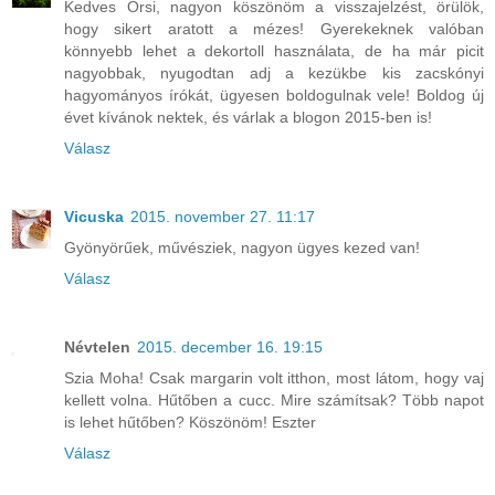
Kedves Orsi, nagyon köszönöm a visszajelzést, örülök,
hogy sikert aratott a mézes! Gyerekeknek valóban
könnyebb lehet a dekortoll használata, de ha már picit
nagyobbak, nyugodtan adj a kezükbe kis zacskónyi
hagyományos írókát, ügyesen boldogulnak vele! Boldog új
évet kívánok nektek, és várlak a blogon 2015-ben is!
Válasz
Vicuska
2015. november 27. 11:17
Gyönyörűek, művésziek, nagyon ügyes kezed van!
Válasz
Névtelen
2015. december 16. 19:15
Szia Moha! Csak margarin volt itthon, most látom, hogy vaj
kellett volna. Hűtőben a cucc. Mire számítsak? Több napot
is lehet hűtőben? Köszönöm! Eszter
Válasz