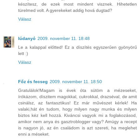
készítesz, de ezek most mindent visznek. Hihetetlen
türelmed volt. A gyerekeket addig hová dugtad?
Válasz
lúdanyó
2009. november 11. 18:48
Le a kalappal előtted! Ez a díszítés egyszerűen gyönyörű
lett :)
Válasz
Főz és fecseg
2009. november 11. 18:50
Gratulálok!Magam is évek óta sütöm a mézeseket,
írókázom, díszitem magokkal, cukrokkal, drazséval, de amit
csinálsz, az fantasztikus! Ez már művészet kérlek! Ha
valaki,hát én tudom, hogy milyen nagy munka és milyen
biztos kéz kell hozzá. Kiváncsi vagyok mi a foglakozásod,
amikor nem anya és gasztroblogger vagy? Amúgy a recept
is nagyon jó, az én családom is azt szereti, ha meglehet
enni a méseket.