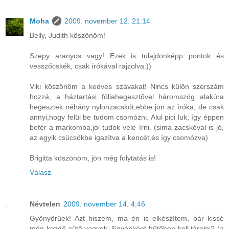
Moha
2009. november 12. 21:14
Belly, Judith köszönöm!
Szepy aranyos vagy! Ezek is tulajdonképp pontok és
vesszőcskék, csak írókával rajzolva:))
Viki köszönöm a kedves szavakat! Nincs külön szerszám
hozzá, a háztartási fóliahegesztővel háromszög alakúra
hegesztek néhány nylonzacskót,ebbe jön az íróka, de csak
annyi,hogy felül be tudom csomózni. Alul pici luk, így éppen
befér a markomba,jól tudok vele írni. (sima zacskóval is jó,
az egyik csücsökbe igazítva a kencét,és így csomózva)
Brigitta köszönöm, jön még folytatás is!
Válasz
Névtelen
2009. november 14. 4:46
Gyönyörűek! Azt hiszem, ma én is elkészítem, bár kissé
még kezdő sütő vagyok. Egyébként hűtőben kell tárolni? (a