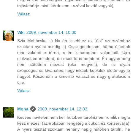
tojásfehérje miatt kérdezem...szóval kezdő vagyok)
Válasz
Viki
2009. november 14. 10:30
Szia Mohácska :-) Na én is ehhez az "ősi" szerszámhoz
szoktam nyúlni mindig :-) Csak gondoltam, hátha újítottak
már valamit e téren, s én kimaradtam valamiből. Ujra
elolvastam mindent, de most le is mentem. Én ugyan még
nem sütöttem mézest (oka megvolt), de ez olyan
szépséges és kívánatos, hogy inkább koplalok előtte egy jó
nagyot. Köszönöm a kimerítő választ és nagy gratulációm
újra.
Válasz
Moha
2009. november 14. 12:03
Kedves névtelen nem kell hűtőben tárolni,nem romlik meg a
kész mézes! (az írókában rengeteg a cukor, ez konzerválja)
A nyers tésztát szoktam néhány napig hűtőben tárolni, ha