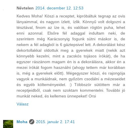
Névtelen
2014. december 12. 12:53
Kedves Moha! Köszi a receptet, kipróbáltuk tegnap az ovis
lányaimmal, és nagyon ízlett, ízlik. Könnyű volt dolgozni a
tésztával, finom az íze is, és valóban rögtön puha, lehet
enni azonnal. Elsőre fél adaggal indultam neki, de
szerintem még Karácsonyig fogunk sütni máskor is, de
nekem a fél adagból is 6 gáztepsivel lett. A dekorálást kész
dekortollakkal oldottuk meg a gyerekek miatt (nekik azt
könnyebb kezelni, mint a zacskós tojásos írókát), de ha
egyszer rászánom magam én is a dekorálásra, akkor én a
mezei írókát fogom használni (ahogy tettem már korábban
is, még a gyerekek előtt). Mégegyszer köszi, és rajongója
vagyok a munkáidnak, nem győzöm csodálni a mézeseidet
és egyéb költeményeidet. :) Többször sütöttem már a
receptjeidből, csak nem szoktam kommentelni. További jó
munkát neked, és kellemes ünnepeket! Orsi
Válasz
Moha
2015. január 2. 17:41