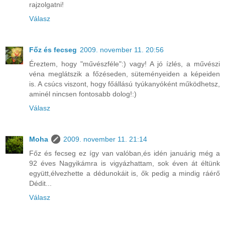
rajzolgatni!
Válasz
Főz és fecseg
2009. november 11. 20:56
Éreztem, hogy "művészféle":) vagy! A jó ízlés, a művészi
véna meglátszik a főzéseden, süteményeiden a képeiden
is. A csúcs viszont, hogy főállású tyúkanyóként működhetsz,
aminél nincsen fontosabb dolog!:)
Válasz
Moha
2009. november 11. 21:14
Főz és fecseg ez így van valóban,és idén januárig még a
92 éves Nagyikámra is vigyázhattam, sok éven át éltünk
együtt,élvezhette a dédunokáit is, ők pedig a mindig ráérő
Dédit...
Válasz