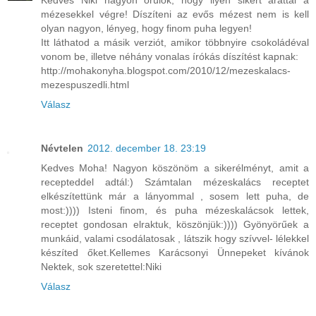
Kedves Niki nagyon örülök, hogy ilyen sikert arattál a
mézesekkel végre! Díszíteni az evős mézest nem is kell
olyan nagyon, lényeg, hogy finom puha legyen!
Itt láthatod a másik verziót, amikor többnyire csokoládéval
vonom be, illetve néhány vonalas írókás díszítést kapnak:
http://mohakonyha.blogspot.com/2010/12/mezeskalacs-
mezespuszedli.html
Válasz
Névtelen
2012. december 18. 23:19
Kedves Moha! Nagyon köszönöm a sikerélményt, amit a
recepteddel adtál:) Számtalan mézeskalács receptet
elkészítettünk már a lányommal , sosem lett puha, de
most:)))) Isteni finom, és puha mézeskalácsok lettek,
receptet gondosan elraktuk, köszönjük:)))) Gyönyörűek a
munkáid, valami csodálatosak , látszik hogy szívvel- lélekkel
készíted őket.Kellemes Karácsonyi Ünnepeket kívánok
Nektek, sok szeretettel:Niki
Válasz