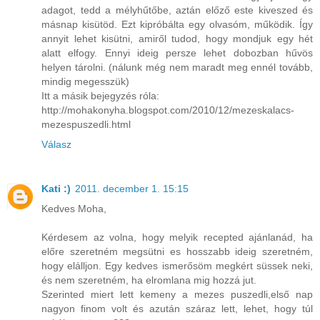
adagot, tedd a mélyhűtőbe, aztán előző este kiveszed és
másnap kisütöd. Ezt kipróbálta egy olvasóm, működik. Így
annyit lehet kisütni, amiről tudod, hogy mondjuk egy hét
alatt elfogy. Ennyi ideig persze lehet dobozban hűvös
helyen tárolni. (nálunk még nem maradt meg ennél tovább,
mindig megesszük)
Itt a másik bejegyzés róla:
http://mohakonyha.blogspot.com/2010/12/mezeskalacs-
mezespuszedli.html
Válasz
Kati :)
2011. december 1. 15:15
Kedves Moha,
Kérdesem az volna, hogy melyik recepted ajánlanád, ha
előre szeretném megsütni es hosszabb ideig szeretném,
hogy elálljon. Egy kedves ismerősöm megkért süssek neki,
és nem szeretném, ha elromlana mig hozzá jut.
Szerinted miert lett kemeny a mezes puszedli,első nap
nagyon finom volt és azután száraz lett, lehet, hogy túl