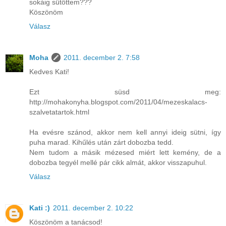
sokáig sütöttem???
Köszönöm
Válasz
Moha
2011. december 2. 7:58
Kedves Kati!
Ezt süsd meg:
http://mohakonyha.blogspot.com/2011/04/mezeskalacs-
szalvetatartok.html
Ha evésre szánod, akkor nem kell annyi ideig sütni, így
puha marad. Kihűlés után zárt dobozba tedd.
Nem tudom a másik mézesed miért lett kemény, de a
dobozba tegyél mellé pár cikk almát, akkor visszapuhul.
Válasz
Kati :)
2011. december 2. 10:22
Köszönöm a tanácsod!