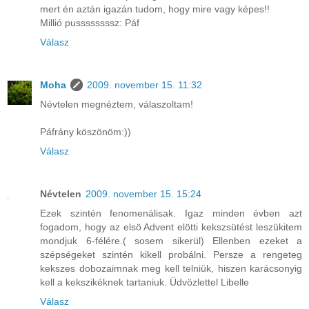
mert én aztán igazán tudom, hogy mire vagy képes!!
Millió pussssssssz: Páf
Válasz
Moha
2009. november 15. 11:32
Névtelen megnéztem, válaszoltam!
Páfrány köszönöm:))
Válasz
Névtelen
2009. november 15. 15:24
Ezek szintén fenomenálisak. Igaz minden évben azt
fogadom, hogy az elsö Advent elötti kekszsütést leszükitem
mondjuk 6-félére.( sosem sikerül) Ellenben ezeket a
szépségeket szintén kikell probálni. Persze a rengeteg
kekszes dobozaimnak meg kell telniük, hiszen karácsonyig
kell a kekszikéknek tartaniuk. Üdvözlettel Libelle
Válasz