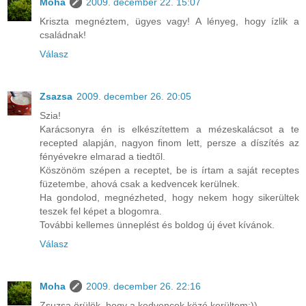
Moha
2009. december 22. 15:07
Kriszta megnéztem, ügyes vagy! A lényeg, hogy ízlik a
családnak!
Válasz
Zsazsa
2009. december 26. 20:05
Szia!
Karácsonyra én is elkészítettem a mézeskalácsot a te
recepted alapján, nagyon finom lett, persze a díszítés az
fényévekre elmarad a tiedtől.
Köszönöm szépen a receptet, be is írtam a saját receptes
füzetembe, ahová csak a kedvencek kerülnek.
Ha gondolod, megnézheted, hogy nekem hogy sikerültek
teszek fel képet a blogomra.
További kellemes ünneplést és boldog új évet kívánok.
Válasz
Moha
2009. december 26. 22:16
Zsuzsa örülök, hogy a kedvencek közé kerültem:))