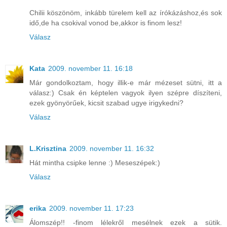
Chilii köszönöm, inkább türelem kell az írókázáshoz,és sok
idő,de ha csokival vonod be,akkor is finom lesz!
Válasz
Kata
2009. november 11. 16:18
Már gondolkoztam, hogy illik-e már mézeset sütni, itt a
válasz:) Csak én képtelen vagyok ilyen szépre díszíteni,
ezek gyönyörűek, kicsit szabad ugye irigykedni?
Válasz
L.Krisztina
2009. november 11. 16:32
Hát mintha csipke lenne :) Meseszépek:)
Válasz
erika
2009. november 11. 17:23
Álomszép!! -finom lélekről mesélnek ezek a sütik.