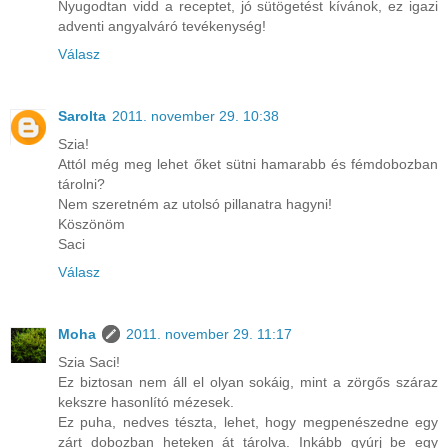
Nyugodtan vidd a receptet, jó sütögetést kívánok, ez igazi
adventi angyalváró tevékenység!
Válasz
Sarolta
2011. november 29. 10:38
Szia!
Attól még meg lehet őket sütni hamarabb és fémdobozban
tárolni?
Nem szeretném az utolsó pillanatra hagyni!
Köszönöm
Saci
Válasz
Moha
2011. november 29. 11:17
Szia Saci!
Ez biztosan nem áll el olyan sokáig, mint a zörgős száraz
kekszre hasonlító mézesek.
Ez puha, nedves tészta, lehet, hogy megpenészedne egy
zárt dobozban heteken át tárolva. Inkább gyúrj be egy