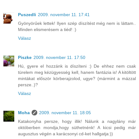
Puszedli
2009. november 11. 17:41
Gyönyörűek lettek! Ilyen szép díszítést még nem is láttam..
Minden elismerésem a tiéd! :)
Válasz
Piszke
2009. november 11. 17:50
Hú, gyere el hozzánk is díszíteni :) De ehhez nem csak
türelem meg kézügyesség kell, hanem fantázia is! A kitöltött
mintákat először körberajzolod, ugye? (mármint a mázzal
persze..)?
Válasz
Moha
2009. november 11. 18:05
Katakonyha persze, hogy illik! Nálunk a nagylány már
októberben mondja,hogy süthetnénk! A kicsi pedig már
augusztus végén a karácsonyi cd-ket hallgatja:))