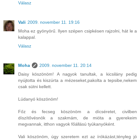
Válasz
Vali
2009. november 11. 19:16
Moha ez gyönyörű. Ilyen szépen csipkésen rajzolni, hát le a
kalappal.
Válasz
Moha
2009. november 11. 20:14
Daisy köszönöm! A nagyok tanultak, a kicsilány pedig
nyújtotta és kiszúrta a mézeseket,pakolta a tepsibe,nekem
csak sütni kellett.
Lúdanyó köszönöm!
Főz és fecseg köszönöm a dícséretet, civilben
díszítővésnök a szakmám, de mióta a gyerekeim
megvannak, itthon vagyok főállású tyúkanyóként.
Vali köszönöm, úgy szeretem ezt az írókázást,tényleg jó