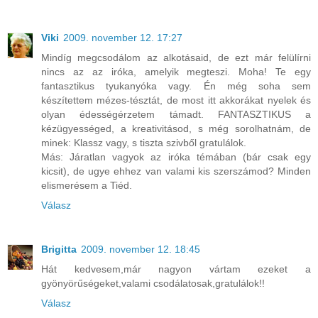
Viki
2009. november 12. 17:27
Mindíg megcsodálom az alkotásaid, de ezt már felülírni
nincs az az iróka, amelyik megteszi. Moha! Te egy
fantasztikus tyukanyóka vagy. Én még soha sem
készítettem mézes-tésztát, de most itt akkorákat nyelek és
olyan édességérzetem támadt. FANTASZTIKUS a
kézügyességed, a kreativitásod, s még sorolhatnám, de
minek: Klassz vagy, s tiszta szivből gratulálok.
Más: Járatlan vagyok az iróka témában (bár csak egy
kicsit), de ugye ehhez van valami kis szerszámod? Minden
elismerésem a Tiéd.
Válasz
Brigitta
2009. november 12. 18:45
Hát kedvesem,már nagyon vártam ezeket a
gyönyörűségeket,valami csodálatosak,gratulálok!!
Válasz