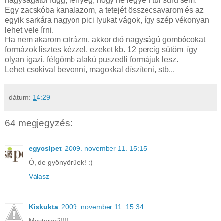
nagyságától függ, lényeg, hogy ne legyen túl sűrű sem.
Egy zacskóba kanalazom, a tetejét összecsavarom és az
egyik sarkára nagyon pici lyukat vágok, így szép vékonyan
lehet vele írni.
Ha nem akarom cifrázni, akkor dió nagyságú gombócokat
formázok lisztes kézzel, ezeket kb. 12 percig sütöm, így
olyan igazi, félgömb alakú puszedli formájuk lesz.
Lehet csokival bevonni, magokkal díszíteni, stb...
dátum:
14:29
64 megjegyzés:
egycsipet
2009. november 11. 15:15
Ó, de gyönyörűek! :)
Válasz
Kiskukta
2009. november 11. 15:34
Mestermű!!!!