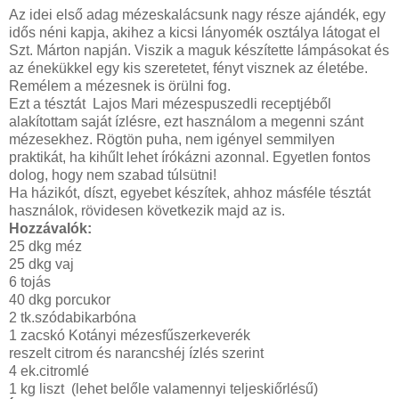
Az idei első adag mézeskalácsunk nagy része ajándék, egy
idős néni kapja, akihez a kicsi lányomék osztálya látogat el
Szt. Márton napján. Viszik a maguk készítette lámpásokat és
az énekükkel egy kis szeretetet, fényt visznek az életébe.
Remélem a mézesnek is örülni fog.
Ezt a tésztát Lajos Mari mézespuszedli receptjéből
alakítottam saját ízlésre, ezt használom a megenni szánt
mézesekhez. Rögtön puha, nem igényel semmilyen
praktikát, ha kihűlt lehet írókázni azonnal. Egyetlen fontos
dolog, hogy nem szabad túlsütni!
Ha házikót, díszt, egyebet készítek, ahhoz másféle tésztát
használok, rövidesen következik majd az is.
Hozzávalók:
25 dkg méz
25 dkg vaj
6 tojás
40 dkg porcukor
2 tk.szódabikarbóna
1 zacskó Kotányi mézesfűszerkeverék
reszelt citrom és narancshéj ízlés szerint
4 ek.citromlé
1 kg liszt (lehet belőle valamennyi teljeskiőrlésű)