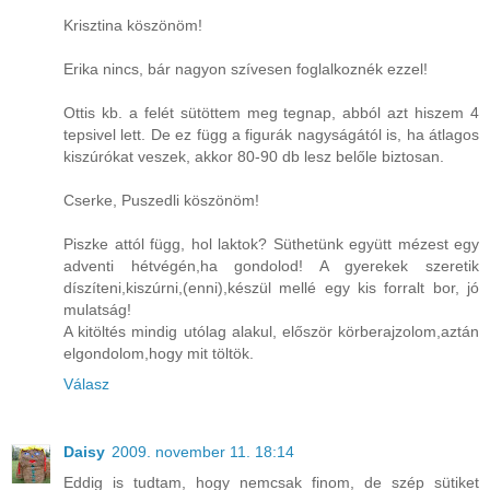
Krisztina köszönöm!
Erika nincs, bár nagyon szívesen foglalkoznék ezzel!
Ottis kb. a felét sütöttem meg tegnap, abból azt hiszem 4
tepsivel lett. De ez függ a figurák nagyságától is, ha átlagos
kiszúrókat veszek, akkor 80-90 db lesz belőle biztosan.
Cserke, Puszedli köszönöm!
Piszke attól függ, hol laktok? Süthetünk együtt mézest egy
adventi hétvégén,ha gondolod! A gyerekek szeretik
díszíteni,kiszúrni,(enni),készül mellé egy kis forralt bor, jó
mulatság!
A kitöltés mindig utólag alakul, először körberajzolom,aztán
elgondolom,hogy mit töltök.
Válasz
Daisy
2009. november 11. 18:14
Eddig is tudtam, hogy nemcsak finom, de szép sütiket