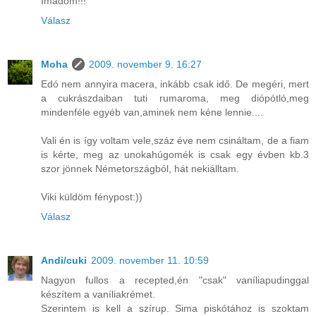
Imádom!!!
Válasz
Moha
2009. november 9. 16:27
Edó nem annyira macera, inkább csak idő. De megéri, mert
a cukrászdaiban tuti rumaroma, meg diópótló,meg
mindenféle egyéb van,aminek nem kéne lennie....
Vali én is így voltam vele,száz éve nem csináltam, de a fiam
is kérte, meg az unokahúgomék is csak egy évben kb.3
szor jönnek Németországból, hát nekiálltam.
Viki küldöm fénypost:))
Válasz
Andi/cuki
2009. november 11. 10:59
Nagyon fullos a recepted,én "csak" vaníliapudinggal
készítem a vaníliakrémet.
Szerintem is kell a szírup. Sima piskótához is szoktam