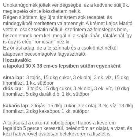
Unokahúgomék jöttek vendégségbe, ez a kedvenc sütijük,
meglepetésként elkészítettem nekik.
Régen sütöttem, így újra átnéztem sok receptet, és
mindegyikből merítettem valamennyit. A krémet Lajos Maritól
vettem, csak zselatin nélkül, szerintem az felesleges bele,
hiszen ennek nem kell megállni a saját lábán, tálalásnál így
is úgy is elég "romosan" néz ki.
Ez óriási adag, de a tejszínhab és a csokiöntet nélkül
alaposan becsomagolva fagyasztható.
Hozzávalók:
a lapokat 30 X 38 cm-es tepsiben sütöm egyenként
sima lap:
3 tojás, 15 dkg cukor, 3 ek.olaj, 3 ek. víz, 15 dkg
finomliszt, 1 kk. sütőpor
diós lap:
3 tojás, 15 dkg cukor, 3 ek.olaj, 3 ek. víz, 10 dkg
finomliszt, 5 dkg darált dió, 1 kk. sütőpor
kakaós lap:
3 tojás, 15 dkg cukor, 3 ek.olaj, 3 ek. víz, 13 dkg
finomliszt, 2 dkg kakaópor, 1 kk. sütőpor
A tojásokat a cukorral robotgéppel habosra keverem
legalább 5 percen keresztül, beleöntöm az olajat, a vizet, és
kézi habverővel óvatosan belekeverem a lisztet is.