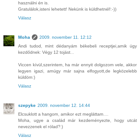
használni én is.
Gratulálok,isteni lehetett! Nekünk is küldhetnél!:-))
Válasz
Moha
2009. november 11. 12:12
Andi tudod, mint dédanyám békebeli receptjei,amik úgy
kezdődnek: Végy 12 tojást...
Viccen kívül,szerintem, ha már ennyit dolgozom vele, akkor
legyen igazi, amúgy már sajna elfogyott,de legközelebb
küldöm:)
Válasz
szepyke
2009. november 12. 14:44
Elcsuklott a hangom, amikor ezt megláttam....
Moha, ugye a család már kezdeményezte, hogy utcát
nevezzenek el rólad?:)
Válasz