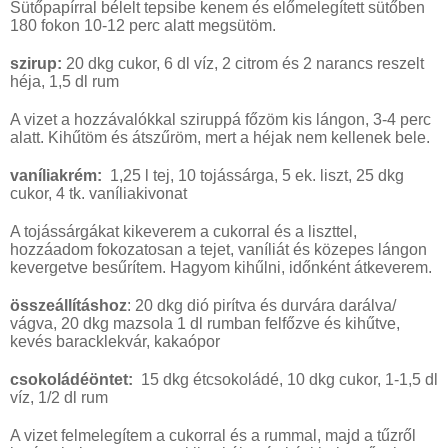
Sütőpapírral bélelt tepsibe kenem és előmelegített sütőben
180 fokon 10-12 perc alatt megsütöm.
szirup:
20 dkg cukor, 6 dl víz, 2 citrom és 2 narancs reszelt
héja, 1,5 dl rum
A vizet a hozzávalókkal sziruppá főzöm kis lángon, 3-4 perc
alatt. Kihűtöm és átszűröm, mert a héjak nem kellenek bele.
vaníliakrém:
1,25 l tej, 10 tojássárga, 5 ek. liszt, 25 dkg
cukor, 4 tk. vaníliakivonat
A tojássárgákat kikeverem a cukorral és a liszttel,
hozzáadom fokozatosan a tejet, vaníliát és közepes lángon
kevergetve besűrítem. Hagyom kihűlni, időnként átkeverem.
összeállításhoz
: 20 dkg dió pirítva és durvára darálva/
vágva, 20 dkg mazsola 1 dl rumban felfőzve és kihűtve,
kevés baracklekvár, kakaópor
csokoládéöntet:
15 dkg étcsokoládé, 10 dkg cukor, 1-1,5 dl
víz, 1/2 dl rum
A vizet felmelegítem a cukorral és a rummal, majd a tűzről