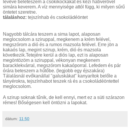
levéve beleteszem a csokikockákat és kézi habverővel
simára keverem. A víz mennyisége attól függ, ki milyen sűrű
öntetet szeretne.
tálaláshoz:
tejszínhab és csokoládéöntet
Nagyobb tálcára teszem a sima lapot, alaposan
meglocsolom a sziruppal, megkenem a krém felével,
megszórom a dió és a rumos mazsola felével. Erre jön a
kakaós lap, megint szirup, krém, dió és mazsola
következik.Tetejére kerül a diós lap, ezt is alaposan
megöntözöm a sziruppal, vékonyan megkenem
baracklekvárral, megszórom kakaóporral. Lefedem és pár
órára beteszem a hűtőbe. (legjobb egy éjszakára)
Tálalásnál evőkanállal "galuskákat" kanyarítok belőle a
tányérokra, tejszínhabot teszek rá és a csokoládéöntettel
meglocsolom.
A szirup soknak tűnik, de kell ennyi, mert ez a süti szárazon
rémes! Bőségesen kell öntözni a lapokat.
dátum:
11:50