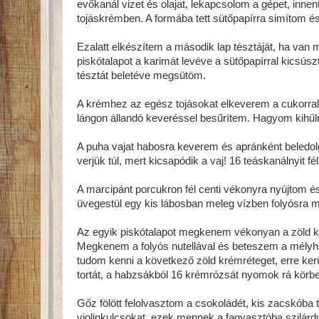
evőkanál vizet és olajat, lekapcsolom a gépet, innen
tojáskrémben. A formába tett sütőpapírra simítom é
Ezalatt elkészítem a második lap tésztáját, ha va
piskótalapot a karimát levéve a sütőpapírral kicsú
tésztát beletéve megsütöm.
A krémhez az egész tojásokat elkeverem a cukorral, v
lángon állandó keveréssel besűrítem. Hagyom kihűln
A puha vajat habosra keverem és apránként beledol
verjük túl, mert kicsapódik a vaj! 16 teáskanálnyit 
A marcipánt porcukron fél centi vékonyra nyújtom és 
üvegestül egy kis lábosban meleg vízben folyósra m
Az egyik piskótalapot megkenem vékonyan a zöld k
Megkenem a folyós nutellával és beteszem a mélyhű
tudom kenni a következő zöld krémréteget, erre ker
tortát, a habzsákból 16 krémrózsát nyomok rá körbe
Gőz fölött felolvasztom a csokoládét, kis zacskóba t
violinkulcsokat, ezek mennek a fagyasztóba szilárdu