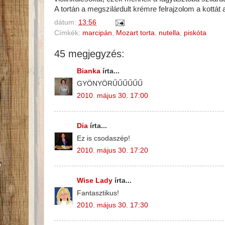
A tortán a megszilárdult krémre felrajzolom a kottát
dátum:
13:56
Címkék:
marcipán
,
Mozart torta
,
nutella
,
piskóta
45 megjegyzés:
Bianka
írta...
GYÖNYÖRŰŰŰŰŰŰ
2010. május 30. 17:00
Dia
írta...
Ez is csodaszép!
2010. május 30. 17:20
Wise Lady
írta...
Fantasztikus!
2010. május 30. 17:30