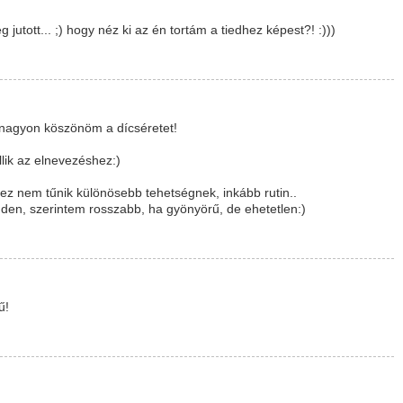
utott... ;) hogy néz ki az én tortám a tiedhez képest?! :)))
et nagyon köszönöm a dícséretet!
lik az elnevezéshez:)
ez nem tűnik különösebb tehetségnek, inkább rutin..
minden, szerintem rosszabb, ha gyönyörű, de ehetetlen:)
ű!