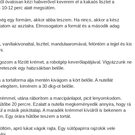
től óvatosan kézi habverővel keverem el a kakaós lisztet a
s 10-12 perc alatt megsütöm.
n még egy formám, akkor abba teszem. Ha nincs, akkor a kész
sztatom az asztalra. Elmosogatom a formát és a második adag
aníliakivonattal, liszttel, mandulaaromával, felöntöm a tejjel és kis
i.
gozom a főzött krémet, a robotgép keverőlapátjával. Vigyázzunk ne
félreteszek egy habzsákban belőle.
a tortaforma alja mentén kivágom a kört belőle. A nutellát
elegítem, kimérem a 30 dkg-ot belőle.
rémmel, utána ráborítom a marcipánlapot, picit lenyomkodom.
tőbe 20 percre. Ezalatt a nutella megkeményedik annyira, hogy rá
ül a másik piskótalap. A maradék krémmel kívülről is bekenem a
n. Egy órára hűtőbe teszem a tortát.
öltöm, apró lukat vágok rajta. Egy sütőpapírra rajzolok vele
lni.