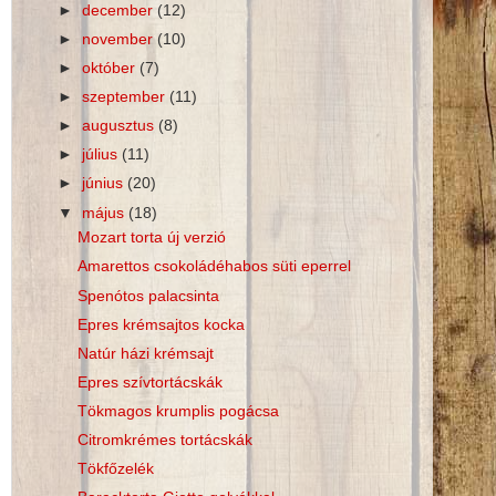
►
december
(12)
►
november
(10)
►
október
(7)
►
szeptember
(11)
►
augusztus
(8)
►
július
(11)
►
június
(20)
▼
május
(18)
Mozart torta új verzió
Amarettos csokoládéhabos süti eperrel
Spenótos palacsinta
Epres krémsajtos kocka
Natúr házi krémsajt
Epres szívtortácskák
Tökmagos krumplis pogácsa
Citromkrémes tortácskák
Tökfőzelék