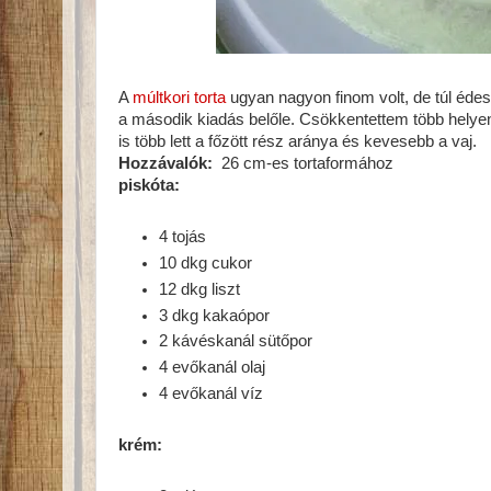
A
múltkori torta
ugyan nagyon finom volt, de túl éde
a második kiadás belőle. Csökkentettem több helyen 
is több lett a főzött rész aránya és kevesebb a vaj.
Hozzávalók:
26 cm-es tortaformához
piskóta:
4 tojás
10 dkg cukor
12 dkg liszt
3 dkg kakaópor
2 kávéskanál sütőpor
4 evőkanál olaj
4 evőkanál víz
krém: