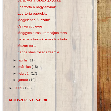
Baracktorta Giotto golyókkal
Epertorta a nagylánynak
Epertorta egerekkel
Megjelent a 3. szám!
Csirkeraguleves
Meggyes túrós krémsajtos torta
Barackos túrós krémsajtos torta
Mozart torta
Zabpelyhes rozsos zsemle
►
április
(11)
►
március
(18)
►
február
(17)
►
január
(19)
►
2009
(125)
RENDSZERES OLVASÓK