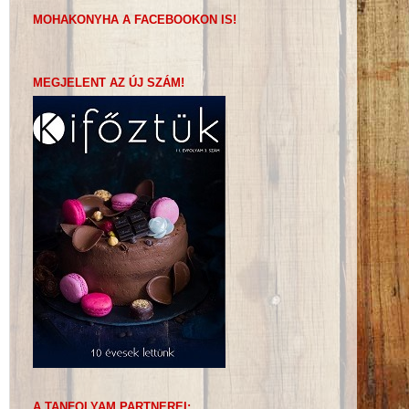
MOHAKONYHA A FACEBOOKON IS!
MEGJELENT AZ ÚJ SZÁM!
A TANFOLYAM PARTNEREI: