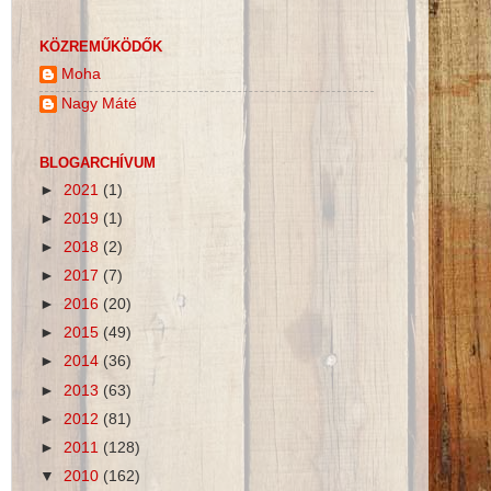
KÖZREMŰKÖDŐK
Moha
Nagy Máté
BLOGARCHÍVUM
►
2021
(1)
►
2019
(1)
►
2018
(2)
►
2017
(7)
►
2016
(20)
►
2015
(49)
►
2014
(36)
►
2013
(63)
►
2012
(81)
►
2011
(128)
▼
2010
(162)