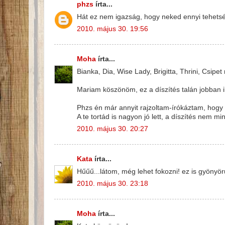
phzs
írta...
Hát ez nem igazság, hogy neked ennyi tehetség j
2010. május 30. 19:56
Moha
írta...
Bianka, Dia, Wise Lady, Brigitta, Thrini, Csip
Mariam köszönöm, ez a díszítés talán jobban il
Phzs én már annyit rajzoltam-írókáztam, hogy 
A te tortád is nagyon jó lett, a díszítés nem 
2010. május 30. 20:27
Kata
írta...
Hűűű...látom, még lehet fokozni! ez is gyönyör
2010. május 30. 23:18
Moha
írta...