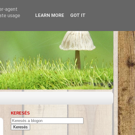
ser-agent
rate usage
LEARN MORE
GOT IT
KERESÉS