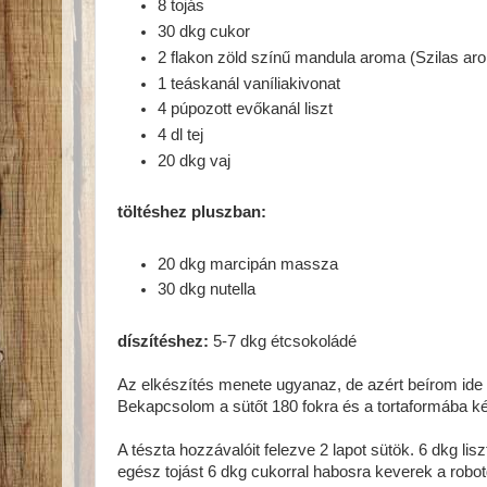
8 tojás
30 dkg cukor
2 flakon zöld színű mandula aroma (Szilas aro
1 teáskanál vaníliakivonat
4 púpozott evőkanál liszt
4 dl tej
20 dkg vaj
töltéshez pluszban:
20 dkg marcipán massza
30 dkg nutella
díszítéshez:
5-7 dkg étcsokoládé
Az elkészítés menete ugyanaz, de azért beírom ide 
Bekapcsolom a sütőt 180 fokra és a tortaformába ké
A tészta hozzávalóit felezve 2 lapot sütök. 6 dkg li
egész tojást 6 dkg cukorral habosra keverek a robotg