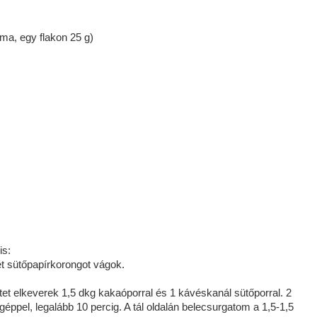
ma, egy flakon 25 g)
is:
t sütőpapírkorongot vágok.
sztet elkeverek 1,5 dkg kakaóporral és 1 kávéskanál sütőporral. 2
éppel, legalább 10 percig. A tál oldalán belecsurgatom a 1,5-1,5