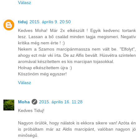
Válasz
tiduj
2015. április 9. 20:50
Kedves Moha! Már 2x elkészült ! Egyik kedvenc tortank
lesz. Lassan a bő család minden tagja megismeri. Negatív
kritika még nem érte ! :)
Nekem a Szamos marcipánmassza nem vált be. "Elfolyt",
ahogy ezt már vki írta. De az Alfis bevált. Húsvétra szintelen
aromával készítettem es kis marcipan tojasokkal.
Holnap elkészítettem újra :)
Köszönöm még egyszer!
Válasz
Moha
2015. április 16. 11:28
Kedves Tiduj!
Nagyon örülök, hogy nálatok is ekkora sikere van! Azóta én
is próbáltam már az Aldis marcipánt, valóban nagyon jó
minőségű.