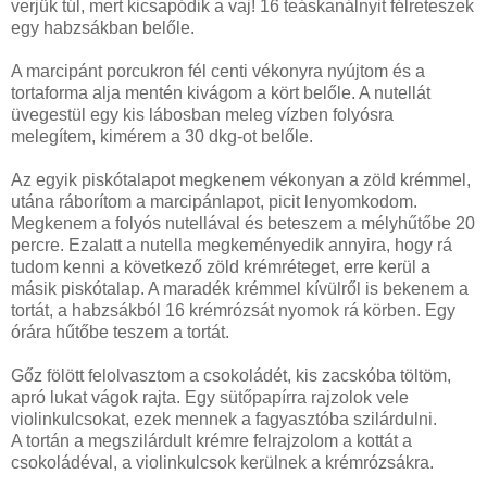
verjük túl, mert kicsapódik a vaj! 16 teáskanálnyit félreteszek
egy habzsákban belőle.
A marcipánt porcukron fél centi vékonyra nyújtom és a
tortaforma alja mentén kivágom a kört belőle. A nutellát
üvegestül egy kis lábosban meleg vízben folyósra
melegítem, kimérem a 30 dkg-ot belőle.
Az egyik piskótalapot megkenem vékonyan a zöld krémmel,
utána ráborítom a marcipánlapot, picit lenyomkodom.
Megkenem a folyós nutellával és beteszem a mélyhűtőbe 20
percre. Ezalatt a nutella megkeményedik annyira, hogy rá
tudom kenni a következő zöld krémréteget, erre kerül a
másik piskótalap. A maradék krémmel kívülről is bekenem a
tortát, a habzsákból 16 krémrózsát nyomok rá körben. Egy
órára hűtőbe teszem a tortát.
Gőz fölött felolvasztom a csokoládét, kis zacskóba töltöm,
apró lukat vágok rajta. Egy sütőpapírra rajzolok vele
violinkulcsokat, ezek mennek a fagyasztóba szilárdulni.
A tortán a megszilárdult krémre felrajzolom a kottát a
csokoládéval, a violinkulcsok kerülnek a krémrózsákra.