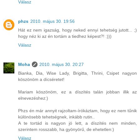
Válasz
phzs
2010. május 30. 19:56
Hát ez nem igazság, hogy neked ennyi tehetség jutott... ;)
hogy néz ki az én tortám a tiedhez képest?! :)))
Válasz
Moha
2010. május 30. 20:27
Bianka, Dia, Wise Lady, Brigitta, Thrini, Csipet nagyon
köszönöm a dícséretet!
Mariam köszönöm, ez a díszítés talán jobban illik az
elnevezéshez:)
Phzs én már annyit rajzoltam-írókáztam, hogy ez nem tűnik
különösebb tehetségnek, inkább rutin..
A te tortád is nagyon jó lett, a díszítés nem minden,
szerintem rosszabb, ha gyönyörű, de ehetetlen:)
Válasz