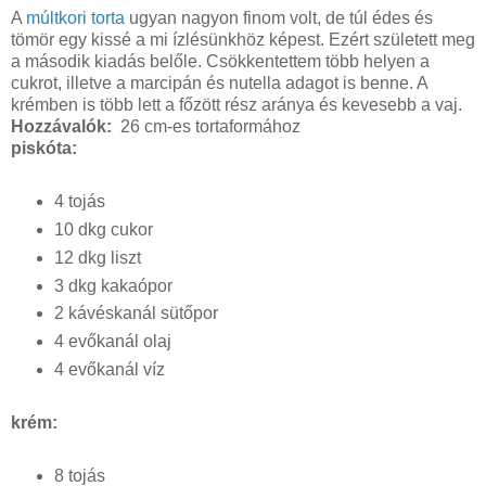
A
múltkori torta
ugyan nagyon finom volt, de túl édes és
tömör egy kissé a mi ízlésünkhöz képest. Ezért született meg
a második kiadás belőle. Csökkentettem több helyen a
cukrot, illetve a marcipán és nutella adagot is benne. A
krémben is több lett a főzött rész aránya és kevesebb a vaj.
Hozzávalók:
26 cm-es tortaformához
piskóta:
4 tojás
10 dkg cukor
12 dkg liszt
3 dkg kakaópor
2 kávéskanál sütőpor
4 evőkanál olaj
4 evőkanál víz
krém:
8 tojás