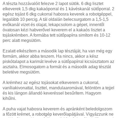
A tészta hozzávalóit felezve 2 lapot sütök. 6 dkg lisztet
elkeverek 1,5 dkg kakaóporral és 1 kávéskanál sütőporral. 2
egész tojást 6 dkg cukorral habosra keverek a robotgéppel,
legalább 10 percig. A tál oldalán belecsurgatom a 1,5-1,5
evőkanál vizet és olajat, lekapcsolom a gépet, innentől
óvatosan kézi habverővel keverem el a kakaós lisztet a
tojáskrémben. A formába tett sütőpapírra simítom és 10-12
perc alatt megsütöm.
Ezalatt elkészítem a második lap tésztáját, ha van még egy
formám, akkor abba teszem. Ha nincs, akkor a kész
piskótalapot a karimát levéve a sütőpapírral kicsúsztatom az
asztalra. Elmosogatom a formát és a második adag tésztát
beletéve megsütöm.
A krémhez az egész tojásokat elkeverem a cukorral,
vaníliakivonattal, liszttel, mandulaaromával, felöntöm a tejjel
és kis lángon állandó keveréssel besűrítem. Hagyom
kihűlni.
A puha vajat habosra keverem és apránként beledolgozom
a főzött krémet, a robotgép keverőlapátjával. Vigyázzunk ne