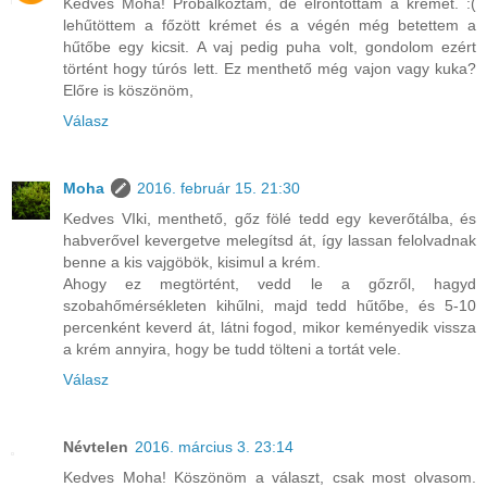
Kedves Moha! Próbálkoztam, de elrontottam a krémet. :(
lehűtöttem a főzött krémet és a végén még betettem a
hűtőbe egy kicsit. A vaj pedig puha volt, gondolom ezért
történt hogy túrós lett. Ez menthető még vajon vagy kuka?
Előre is köszönöm,
Válasz
Moha
2016. február 15. 21:30
Kedves VIki, menthető, gőz fölé tedd egy keverőtálba, és
habverővel kevergetve melegítsd át, így lassan felolvadnak
benne a kis vajgöbök, kisimul a krém.
Ahogy ez megtörtént, vedd le a gőzről, hagyd
szobahőmérsékleten kihűlni, majd tedd hűtőbe, és 5-10
percenként keverd át, látni fogod, mikor keményedik vissza
a krém annyira, hogy be tudd tölteni a tortát vele.
Válasz
Névtelen
2016. március 3. 23:14
Kedves Moha! Köszönöm a választ, csak most olvasom.