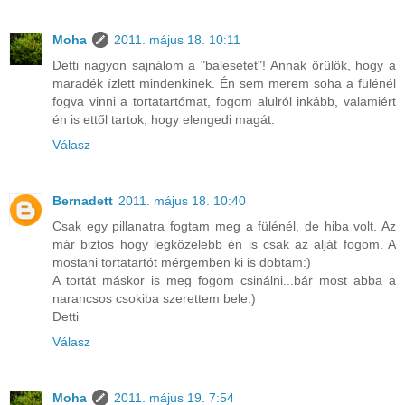
Moha
2011. május 18. 10:11
Detti nagyon sajnálom a "balesetet"! Annak örülök, hogy a
maradék ízlett mindenkinek. Én sem merem soha a fülénél
fogva vinni a tortatartómat, fogom alulról inkább, valamiért
én is ettől tartok, hogy elengedi magát.
Válasz
Bernadett
2011. május 18. 10:40
Csak egy pillanatra fogtam meg a fülénél, de hiba volt. Az
már biztos hogy legközelebb én is csak az alját fogom. A
mostani tortatartót mérgemben ki is dobtam:)
A tortát máskor is meg fogom csinálni...bár most abba a
narancsos csokiba szerettem bele:)
Detti
Válasz
Moha
2011. május 19. 7:54