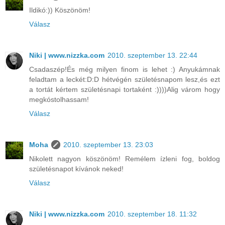
Ildikó:)) Köszönöm!
Válasz
Niki | www.nizzka.com
2010. szeptember 13. 22:44
Csadaszép!És még milyen finom is lehet :) Anyukámnak
feladtam a leckét:D:D hétvégén születésnapom lesz,és ezt
a tortát kértem születésnapi tortaként :))))Alig várom hogy
megkóstolhassam!
Válasz
Moha
2010. szeptember 13. 23:03
Nikolett nagyon köszönöm! Remélem ízleni fog, boldog
születésnapot kívánok neked!
Válasz
Niki | www.nizzka.com
2010. szeptember 18. 11:32