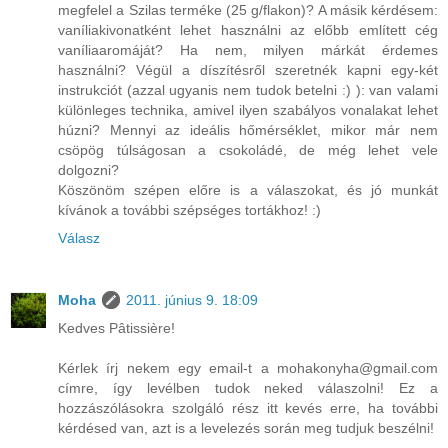
megfelel a Szilas terméke (25 g/flakon)? A másik kérdésem:
vaníliakivonatként lehet használni az előbb említett cég
vaníliaaromáját? Ha nem, milyen márkát érdemes
használni? Végül a díszítésről szeretnék kapni egy-két
instrukciót (azzal ugyanis nem tudok betelni :) ): van valami
különleges technika, amivel ilyen szabályos vonalakat lehet
húzni? Mennyi az ideális hőmérséklet, mikor már nem
csöpög túlságosan a csokoládé, de még lehet vele
dolgozni?
Köszönöm szépen előre is a válaszokat, és jó munkát
kívánok a további szépséges tortákhoz! :)
Válasz
Moha
2011. június 9. 18:09
Kedves Pâtissière!
Kérlek írj nekem egy email-t a mohakonyha@gmail.com
címre, így levélben tudok neked válaszolni! Ez a
hozzászólásokra szolgáló rész itt kevés erre, ha további
kérdésed van, azt is a levelezés során meg tudjuk beszélni!