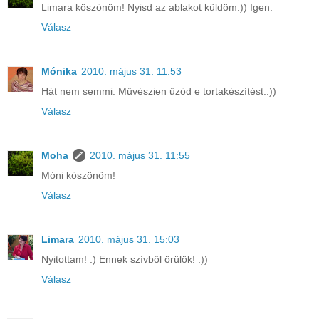
Limara köszönöm! Nyisd az ablakot küldöm:)) Igen.
Válasz
Mónika
2010. május 31. 11:53
Hát nem semmi. Művészien űzöd e tortakészítést.:))
Válasz
Moha
2010. május 31. 11:55
Móni köszönöm!
Válasz
Limara
2010. május 31. 15:03
Nyitottam! :) Ennek szívből örülök! :))
Válasz