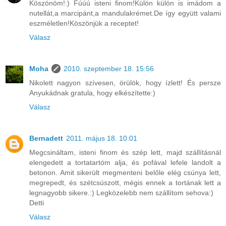
Köszönöm!:) Fúúú isteni finom!Külön külön is imádom a
nutellát,a marcipánt,a mandulakrémet.De így együtt valami
eszméletlen!Köszönjük a receptet!
Válasz
Moha
2010. szeptember 18. 15:56
Nikolett nagyon szívesen, örülök, hogy ízlett! És persze
Anyukádnak gratula, hogy elkészítette:)
Válasz
Bernadett
2011. május 18. 10:01
Megcsináltam, isteni finom és szép lett, majd szállításnál
elengedett a tortatartóm alja, és pofával lefele landolt a
betonon. Amit sikerült megmenteni belőle elég csúnya lett,
megrepedt, és szétcsúszott, mégis ennek a tortának lett a
legnagyobb sikere.:) Legközelebb nem szállítom sehova:)
Detti
Válasz