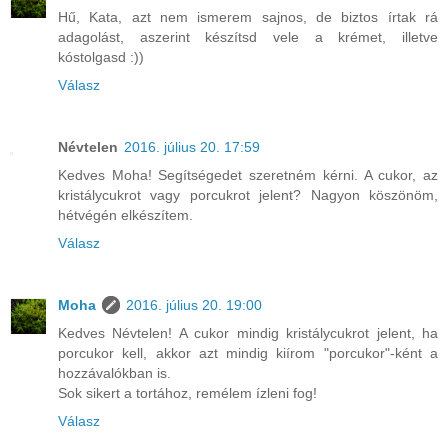
Hű, Kata, azt nem ismerem sajnos, de biztos írtak rá
adagolást, aszerint készítsd vele a krémet, illetve
kóstolgasd :))
Válasz
Névtelen
2016. július 20. 17:59
Kedves Moha! Segítségedet szeretném kérni. A cukor, az
kristálycukrot vagy porcukrot jelent? Nagyon köszönöm,
hétvégén elkészítem.
Válasz
Moha
2016. július 20. 19:00
Kedves Névtelen! A cukor mindig kristálycukrot jelent, ha
porcukor kell, akkor azt mindig kiírom "porcukor"-ként a
hozzávalókban is.
Sok sikert a tortához, remélem ízleni fog!
Válasz