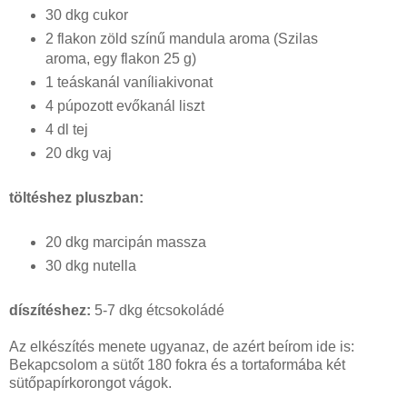
30 dkg cukor
2 flakon zöld színű mandula aroma (Szilas
aroma, egy flakon 25 g)
1 teáskanál vaníliakivonat
4 púpozott evőkanál liszt
4 dl tej
20 dkg vaj
töltéshez pluszban:
20 dkg marcipán massza
30 dkg nutella
díszítéshez:
5-7 dkg étcsokoládé
Az elkészítés menete ugyanaz, de azért beírom ide is:
Bekapcsolom a sütőt 180 fokra és a tortaformába két
sütőpapírkorongot vágok.