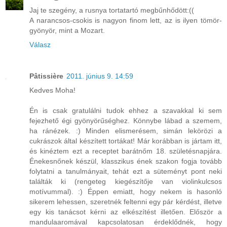
Jaj te szegény, a rusnya tortatartó megbűnhődött:((
A narancsos-csokis is nagyon finom lett, az is ilyen tömör-
gyönyör, mint a Mozart.
Válasz
Pâtissière
2011. június 9. 14:59
Kedves Moha!
Én is csak gratulálni tudok ehhez a szavakkal ki sem
fejezhető égi gyönyörűséghez. Könnybe lábad a szemem,
ha ránézek. :) Minden elismerésem, simán lekörözi a
cukrászok által készített tortákat! Már korábban is jártam itt,
és kinéztem ezt a receptet barátnőm 18. születésnapjára.
Énekesnőnek készül, klasszikus ének szakon fogja tovább
folytatni a tanulmányait, tehát ezt a süteményt pont neki
találták ki (rengeteg kiegészítője van violinkulcsos
motívummal). :) Éppen emiatt, hogy nekem is hasonló
sikerem lehessen, szeretnék feltenni egy pár kérdést, illetve
egy kis tanácsot kérni az elkészítést illetően. Először a
mandulaaromával kapcsolatosan érdeklődnék, hogy