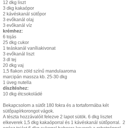
12 dkg liszt
3 dkg kakaópor
2 kávéskanál sütőpor
3 evőkanál olaj
3 evőkanál víz
krémhez:
6 tojás
25 dkg cukor
1 teáskanál vaníliakivonat
3 evőkanál liszt
3 dl tej
20 dkg vaj
1,5 flakon zöld színű mandulaaroma
marcipán massza kb. 25-30 dkg
1 üveg nutella
díszítéshez:
10 dkg étcsokoládé
Bekapcsolom a sütőt 180 fokra és a tortaformába két
sütőpapírkorongot vágok.
A tészta hozzávalóit felezve 2 lapot sütök. 6 dkg lisztet
elkeverek 1,5 dkg kakaóporral és 1 kávéskanál sütőporral. 2