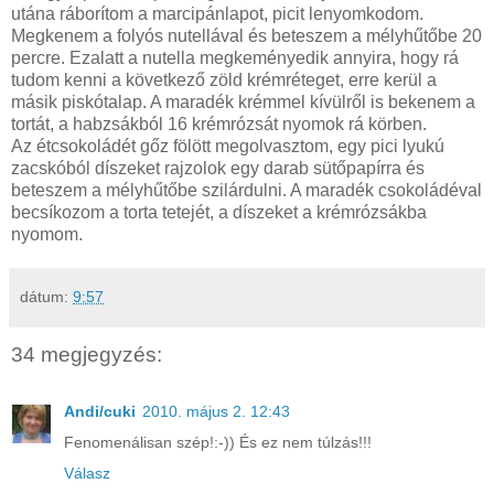
utána ráborítom a marcipánlapot, picit lenyomkodom.
Megkenem a folyós nutellával és beteszem a mélyhűtőbe 20
percre. Ezalatt a nutella megkeményedik annyira, hogy rá
tudom kenni a következő zöld krémréteget, erre kerül a
másik piskótalap. A maradék krémmel kívülről is bekenem a
tortát, a habzsákból 16 krémrózsát nyomok rá körben.
Az étcsokoládét gőz fölött megolvasztom, egy pici lyukú
zacskóból díszeket rajzolok egy darab sütőpapírra és
beteszem a mélyhűtőbe szilárdulni. A maradék csokoládéval
becsíkozom a torta tetejét, a díszeket a krémrózsákba
nyomom.
dátum:
9:57
34 megjegyzés:
Andi/cuki
2010. május 2. 12:43
Fenomenálisan szép!:-)) És ez nem túlzás!!!
Válasz