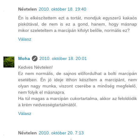
Névtelen
2010. október 18. 19:40
Én is elkészítettem ezt a tortát, mondjuk egyszerű kakaós
piskótával, de nem is ez a gond, hanem, hogy másnap
mikor szeleteltem a marcipán kifolyt belőle, normális ez?
Válasz
Moha
2010. október 18. 20:01
Kedves Névtelen!
Ez nem normális, de sajnos előfordulhat a bolti marcipán
esetében. Én jó ideje itthon készítem a marcipánt, nem
olyan nagy munka, viszont cserébe a minőség megfelelő,
nem folyik el másnapra.
Ha túl magas a marcipán cukortartalma, akkor az feloldódik
a krém nedvességtartalmától.
Válasz
Névtelen
2010. október 20. 7:13