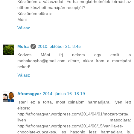
Köszönöm a válaszodat! És ha megkérhetnélek leírnád az
otthon készített marcipán receptjét?
Köszönöm előre is.
Móni
Válasz
Moha
2010. október 21. 8:45
Kedves Móni írj nekem egy emilt a
mohakonyha@gmail.com címre, akkor írom a marcipánt
neked!
Válasz
Afromagyar
2014. június 16. 18:19
Isteni ez a torta, most csinalom harmadjara. Ilyen lett
elsore:
http://afromagyar.wordpress.com/2014/04/01/mozart-torta/,
ilyen masodjara:
http://afromagyar.wordpress.com/2014/06/15/vanilla-es-
chocolate-cupcakes/, es hasonlo lesz harmadjara is.