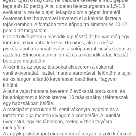
egész tojást 6 dkg cukorral habosra keverek a robotgéppel,
legalább 10 percig. A tál oldalán belecsurgatom a 1,5-1,5
evőkanál vizet és olajat, lekapcsolom a gépet, innentől
óvatosan kézi habverővel keverem el a kakaós lisztet a
tojáskrémben. A formába tett sütőpapírra simítom és 10-12
perc alatt megsütöm.
Ezalatt elkészítem a második lap tésztáját, ha van még egy
formám, akkor abba teszem. Ha nincs, akkor a kész
piskótalapot a karimát levéve a sütőpapírral kicsúsztatom az
asztalra. Elmosogatom a formát és a második adag tésztát
beletéve megsütöm.
A krémhez az egész tojásokat elkeverem a cukorral,
vaníliakivonattal, liszttel, mandulaaromával, felöntöm a tejjel
és kis lángon állandó keveréssel besűrítem. Hagyom
kihűlni.
A puha vajat habosra keverem 2 evőkanál porcukorral és
beledolgozom a főzött krémet. 16 teáskanálnyit félreteszek
egy habzsákban belőle.
A marcipánt porcukron fél centi vékonyra nyújtom és a
tortaforma alja mentén kivágom a kört belőle. A nutellát
üvegestül, egy kis lábosban, meleg vízben folyósra
melegítem.
Az egyik piskótalapot megkenem vékonyan a zöld krémmel,