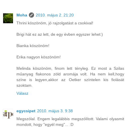
Moha
2010. május 2. 21:20
Thrini köszönöm, jó rajzolgatást a csokival!
Brigi hát ez az lett, de egy évben egyszer lehet:)
Bianka köszönöm!
Erika nagyon köszönöm!
Melinda köszönöm, finom lett tényleg. Ez most a Szilas
műanyag flakonos zöld aromája volt. Ha nem kell,hogy
színe is legyen,akkor az Oetker színtelen kis fiolását
szoktam.
Válasz
egycsipet
2010. május 3. 9:38
Megszólal. Engem legalábbis megszólított. Valami olyasmit
mondott, hogy "egyél meg"... :D