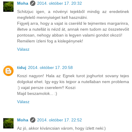
Moha
2014. október 17. 20:32
Schitzjuc igen, a növényi tejekből mindig az eredetinek
megfelelő mennyiséget kell használni.
Figyelj arra, hogy a vajat is cseréld le tejmentes margarinra,
illetve a nutellát is nézd át, annak nem tudom az összetevőit
pontosan, nehogy abban is legyen valami gondot okozó!
Remélem ízleni fog a kislegénynek!
Válasz
tiduj
2014. október 17. 20:58
Koszi nagyon! Hala az Egnek turot joghurtot sovany tejes
dolgokat ehet. Igy egy kis tejpor a nutellaban nem problema
:) vajat persze cserelem!! Koszi
Majd beszamolok... :)
Válasz
Moha
2014. október 17. 22:52
Az jó, akkor kíváncsian várom, hogy ízlett neki:)