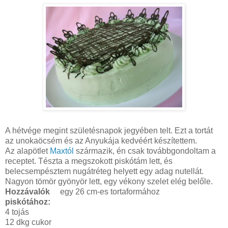
A hétvége megint születésnapok jegyében telt. Ezt a tortát
az unokaöcsém és az Anyukája kedvéért készítettem.
Az alapötlet
Maxtól
származik, én csak továbbgondoltam a
receptet. Tészta a megszokott piskótám lett, és
belecsempésztem nugátréteg helyett egy adag nutellát.
Nagyon tömör gyönyör lett, egy vékony szelet elég belőle.
Hozzávalók
egy 26 cm-es tortaformához
piskótához:
4 tojás
12 dkg cukor