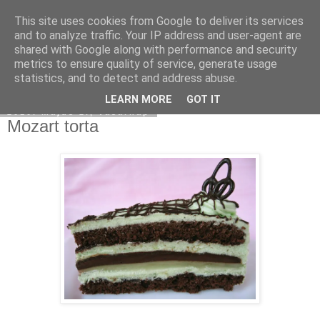
This site uses cookies from Google to deliver its services
Moha Konyha
and to analyze traffic. Your IP address and user-agent are
shared with Google along with performance and security
metrics to ensure quality of service, generate usage
statistics, and to detect and address abuse.
▼
LEARN MORE
GOT IT
2010. május 2., vasárnap
Mozart torta