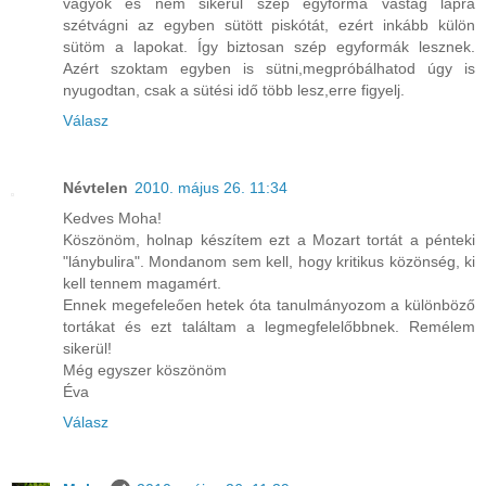
vagyok és nem sikerül szép egyforma vastag lapra
szétvágni az egyben sütött piskótát, ezért inkább külön
sütöm a lapokat. Így biztosan szép egyformák lesznek.
Azért szoktam egyben is sütni,megpróbálhatod úgy is
nyugodtan, csak a sütési idő több lesz,erre figyelj.
Válasz
Névtelen
2010. május 26. 11:34
Kedves Moha!
Köszönöm, holnap készítem ezt a Mozart tortát a pénteki
"lánybulira". Mondanom sem kell, hogy kritikus közönség, ki
kell tennem magamért.
Ennek megefeleően hetek óta tanulmányozom a különböző
tortákat és ezt találtam a legmegfelelőbbnek. Remélem
sikerül!
Még egyszer köszönöm
Éva
Válasz