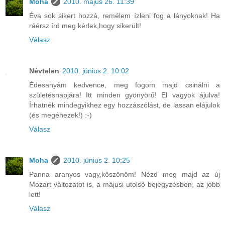
Moha
2010. május 26. 11:39
Éva sok sikert hozzá, remélem ízleni fog a lányoknak! Ha
ráérsz írd meg kérlek,hogy sikerült!
Válasz
Névtelen
2010. június 2. 10:02
Édesanyám kedvence, meg fogom majd csinálni a
születésnapjára! Itt minden gyönyörű! El vagyok ájulva!
Írhatnék mindegyikhez egy hozzászólást, de lassan elájulok
(és megéhezek!) :-)
Válasz
Moha
2010. június 2. 10:25
Panna aranyos vagy,köszönöm! Nézd meg majd az új
Mozart változatot is, a májusi utolsó bejegyzésben, az jobb
lett!
Válasz