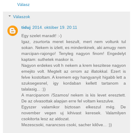
Válasz
Válaszok
tiduj
2014. október 19. 20:11
Egy szelet maradt! :-)
Igaz, zsurtorta meret keszult, mert nem voltunk tul
sokan. Nekem is izlett, es mindenkinek, aki amugy nem
marcipan-rajongo! Tenyleg nagyon finom! Engedelyt
kaptam: suthetek maskor is.
Nagyon erdekes volt h nekem a krem keszitese nagyon
emejito volt. Megtelt az orrom az illatokkal. Ezert is
felve kostoltam. A kremem egy hangyanyit higabb lett a
szuksegesnel, igy kordaban kellett tartanom a
talalasig... :))
A marcipanom /Szamos/ nekem is kis levet eresztett.
De az olvasottak alapjan erre fel voltam keszulve.
Egyszer valamikor biztosan elkeszul még. De
november vegen uj kihivast keresek. Valamilyen
csokitorta lesz az aldozat.
Mezescsoki, narancsos csoki, sacher kilőve... :))