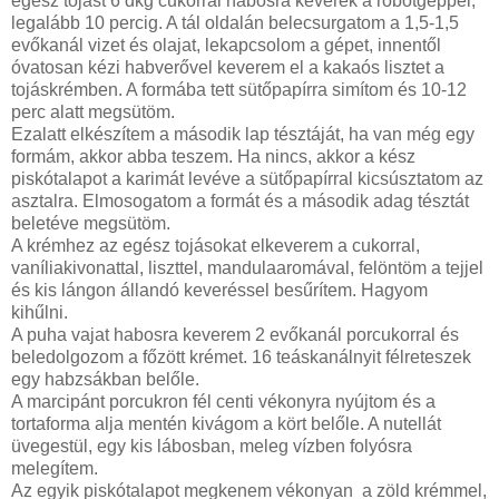
egész tojást 6 dkg cukorral habosra keverek a robotgéppel,
legalább 10 percig. A tál oldalán belecsurgatom a 1,5-1,5
evőkanál vizet és olajat, lekapcsolom a gépet, innentől
óvatosan kézi habverővel keverem el a kakaós lisztet a
tojáskrémben. A formába tett sütőpapírra simítom és 10-12
perc alatt megsütöm.
Ezalatt elkészítem a második lap tésztáját, ha van még egy
formám, akkor abba teszem. Ha nincs, akkor a kész
piskótalapot a karimát levéve a sütőpapírral kicsúsztatom az
asztalra. Elmosogatom a formát és a második adag tésztát
beletéve megsütöm.
A krémhez az egész tojásokat elkeverem a cukorral,
vaníliakivonattal, liszttel, mandulaaromával, felöntöm a tejjel
és kis lángon állandó keveréssel besűrítem. Hagyom
kihűlni.
A puha vajat habosra keverem 2 evőkanál porcukorral és
beledolgozom a főzött krémet. 16 teáskanálnyit félreteszek
egy habzsákban belőle.
A marcipánt porcukron fél centi vékonyra nyújtom és a
tortaforma alja mentén kivágom a kört belőle. A nutellát
üvegestül, egy kis lábosban, meleg vízben folyósra
melegítem.
Az egyik piskótalapot megkenem vékonyan a zöld krémmel,