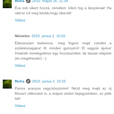
Moha
2010. május 26. 11:39
Éva sok sikert hozzá, remélem ízleni fog a lányoknak! Ha
ráérsz írd meg kérlek,hogy sikerült!
Válasz
Névtelen
2010. június 2. 10:02
Édesanyám kedvence, meg fogom majd csinálni a
születésnapjára! Itt minden gyönyörű! El vagyok ájulva!
Írhatnék mindegyikhez egy hozzászólást, de lassan elájulok
(és megéhezek!) :-)
Válasz
Moha
2010. június 2. 10:25
Panna aranyos vagy,köszönöm! Nézd meg majd az új
Mozart változatot is, a májusi utolsó bejegyzésben, az jobb
lett!
Válasz