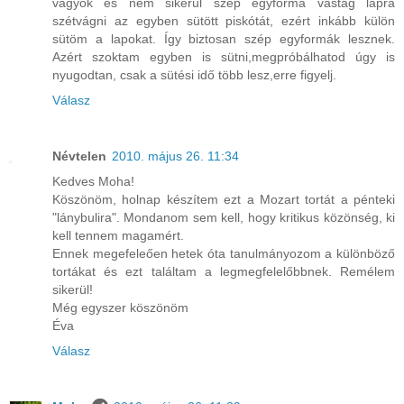
vagyok és nem sikerül szép egyforma vastag lapra
szétvágni az egyben sütött piskótát, ezért inkább külön
sütöm a lapokat. Így biztosan szép egyformák lesznek.
Azért szoktam egyben is sütni,megpróbálhatod úgy is
nyugodtan, csak a sütési idő több lesz,erre figyelj.
Válasz
Névtelen
2010. május 26. 11:34
Kedves Moha!
Köszönöm, holnap készítem ezt a Mozart tortát a pénteki
"lánybulira". Mondanom sem kell, hogy kritikus közönség, ki
kell tennem magamért.
Ennek megefeleően hetek óta tanulmányozom a különböző
tortákat és ezt találtam a legmegfelelőbbnek. Remélem
sikerül!
Még egyszer köszönöm
Éva
Válasz