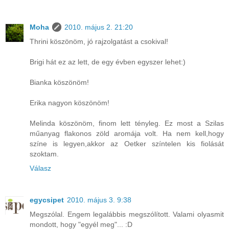
Moha
2010. május 2. 21:20
Thrini köszönöm, jó rajzolgatást a csokival!
Brigi hát ez az lett, de egy évben egyszer lehet:)
Bianka köszönöm!
Erika nagyon köszönöm!
Melinda köszönöm, finom lett tényleg. Ez most a Szilas
műanyag flakonos zöld aromája volt. Ha nem kell,hogy
színe is legyen,akkor az Oetker színtelen kis fiolását
szoktam.
Válasz
egycsipet
2010. május 3. 9:38
Megszólal. Engem legalábbis megszólított. Valami olyasmit
mondott, hogy "egyél meg"... :D