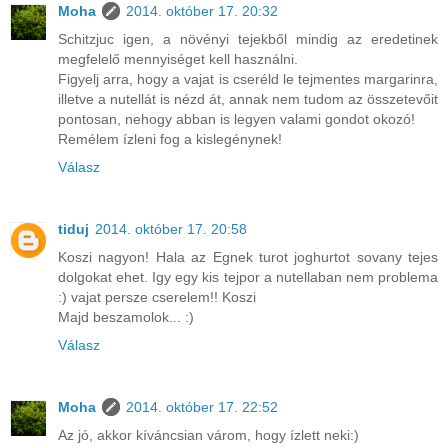
Moha
2014. október 17. 20:32
Schitzjuc igen, a növényi tejekből mindig az eredetinek
megfelelő mennyiséget kell használni.
Figyelj arra, hogy a vajat is cseréld le tejmentes margarinra,
illetve a nutellát is nézd át, annak nem tudom az összetevőit
pontosan, nehogy abban is legyen valami gondot okozó!
Remélem ízleni fog a kislegénynek!
Válasz
tiduj
2014. október 17. 20:58
Koszi nagyon! Hala az Egnek turot joghurtot sovany tejes
dolgokat ehet. Igy egy kis tejpor a nutellaban nem problema
:) vajat persze cserelem!! Koszi
Majd beszamolok... :)
Válasz
Moha
2014. október 17. 22:52
Az jó, akkor kíváncsian várom, hogy ízlett neki:)