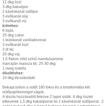
12 dkg liszt
3 dkg kakaópor
2 kávéskanál sütőpor
3 evőkanál olaj
3 evőkanál víz
krémhez:
6 tojás
25 dkg cukor
1 teáskanál vaníliakivonat
3 evőkanál liszt
3 dl tej
20 dkg vaj
1,5 flakon zöld színű mandulaaroma
marcipán massza kb. 25-30 dkg
1 üveg nutella
díszítéshez:
10 dkg étcsokoládé
Bekapcsolom a sütőt 180 fokra és a tortaformába két
sütőpapírkorongot vágok.
A tészta hozzávalóit felezve 2 lapot sütök. 6 dkg lisztet
elkeverek 1,5 dkg kakaóporral és 1 kávéskanál sütőporral. 2