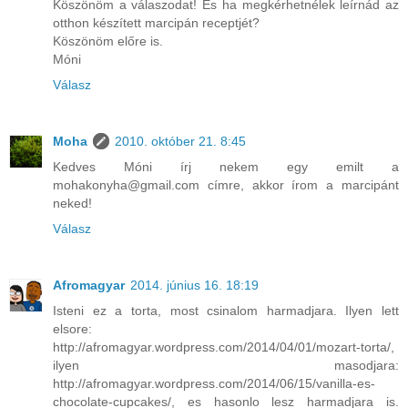
Köszönöm a válaszodat! És ha megkérhetnélek leírnád az
otthon készített marcipán receptjét?
Köszönöm előre is.
Móni
Válasz
Moha
2010. október 21. 8:45
Kedves Móni írj nekem egy emilt a
mohakonyha@gmail.com címre, akkor írom a marcipánt
neked!
Válasz
Afromagyar
2014. június 16. 18:19
Isteni ez a torta, most csinalom harmadjara. Ilyen lett
elsore:
http://afromagyar.wordpress.com/2014/04/01/mozart-torta/,
ilyen masodjara:
http://afromagyar.wordpress.com/2014/06/15/vanilla-es-
chocolate-cupcakes/, es hasonlo lesz harmadjara is.