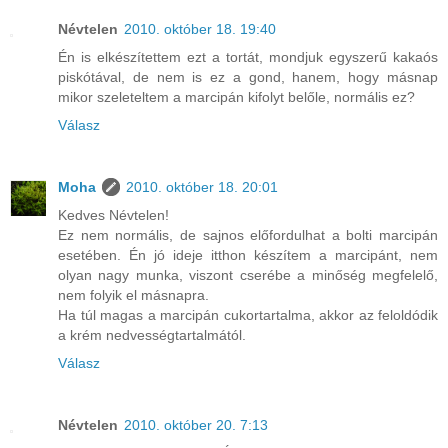
Névtelen
2010. október 18. 19:40
Én is elkészítettem ezt a tortát, mondjuk egyszerű kakaós
piskótával, de nem is ez a gond, hanem, hogy másnap
mikor szeleteltem a marcipán kifolyt belőle, normális ez?
Válasz
Moha
2010. október 18. 20:01
Kedves Névtelen!
Ez nem normális, de sajnos előfordulhat a bolti marcipán
esetében. Én jó ideje itthon készítem a marcipánt, nem
olyan nagy munka, viszont cserébe a minőség megfelelő,
nem folyik el másnapra.
Ha túl magas a marcipán cukortartalma, akkor az feloldódik
a krém nedvességtartalmától.
Válasz
Névtelen
2010. október 20. 7:13