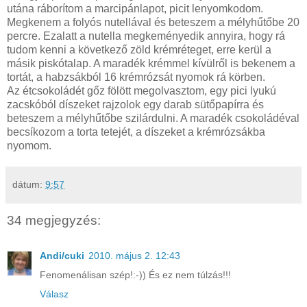
utána ráborítom a marcipánlapot, picit lenyomkodom.
Megkenem a folyós nutellával és beteszem a mélyhűtőbe 20
percre. Ezalatt a nutella megkeményedik annyira, hogy rá
tudom kenni a következő zöld krémréteget, erre kerül a
másik piskótalap. A maradék krémmel kívülről is bekenem a
tortát, a habzsákból 16 krémrózsát nyomok rá körben.
Az étcsokoládét gőz fölött megolvasztom, egy pici lyukú
zacskóból díszeket rajzolok egy darab sütőpapírra és
beteszem a mélyhűtőbe szilárdulni. A maradék csokoládéval
becsíkozom a torta tetejét, a díszeket a krémrózsákba
nyomom.
dátum:
9:57
34 megjegyzés:
Andi/cuki
2010. május 2. 12:43
Fenomenálisan szép!:-)) És ez nem túlzás!!!
Válasz