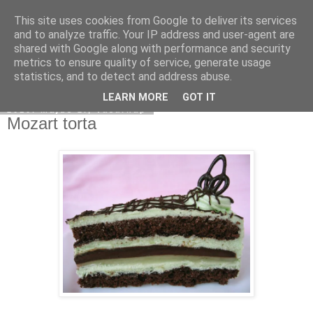
This site uses cookies from Google to deliver its services
Moha Konyha
and to analyze traffic. Your IP address and user-agent are
shared with Google along with performance and security
metrics to ensure quality of service, generate usage
statistics, and to detect and address abuse.
▼
LEARN MORE
GOT IT
2010. május 2., vasárnap
Mozart torta