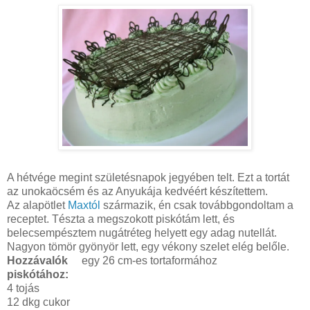
A hétvége megint születésnapok jegyében telt. Ezt a tortát
az unokaöcsém és az Anyukája kedvéért készítettem.
Az alapötlet
Maxtól
származik, én csak továbbgondoltam a
receptet. Tészta a megszokott piskótám lett, és
belecsempésztem nugátréteg helyett egy adag nutellát.
Nagyon tömör gyönyör lett, egy vékony szelet elég belőle.
Hozzávalók
egy 26 cm-es tortaformához
piskótához:
4 tojás
12 dkg cukor