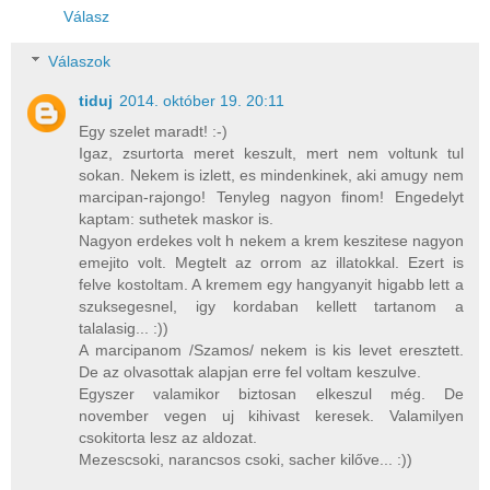
Válasz
Válaszok
tiduj
2014. október 19. 20:11
Egy szelet maradt! :-)
Igaz, zsurtorta meret keszult, mert nem voltunk tul
sokan. Nekem is izlett, es mindenkinek, aki amugy nem
marcipan-rajongo! Tenyleg nagyon finom! Engedelyt
kaptam: suthetek maskor is.
Nagyon erdekes volt h nekem a krem keszitese nagyon
emejito volt. Megtelt az orrom az illatokkal. Ezert is
felve kostoltam. A kremem egy hangyanyit higabb lett a
szuksegesnel, igy kordaban kellett tartanom a
talalasig... :))
A marcipanom /Szamos/ nekem is kis levet eresztett.
De az olvasottak alapjan erre fel voltam keszulve.
Egyszer valamikor biztosan elkeszul még. De
november vegen uj kihivast keresek. Valamilyen
csokitorta lesz az aldozat.
Mezescsoki, narancsos csoki, sacher kilőve... :))