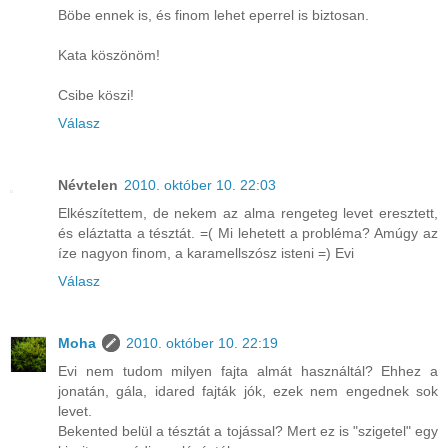
Böbe ennek is, és finom lehet eperrel is biztosan.
Kata köszönöm!
Csibe köszi!
Válasz
Névtelen
2010. október 10. 22:03
Elkészítettem, de nekem az alma rengeteg levet eresztett,
és eláztatta a tésztát. =( Mi lehetett a probléma? Amúgy az
íze nagyon finom, a karamellszósz isteni =) Evi
Válasz
Moha
2010. október 10. 22:19
Evi nem tudom milyen fajta almát használtál? Ehhez a
jonatán, gála, idared fajták jók, ezek nem engednek sok
levet.
Bekented belül a tésztát a tojással? Mert ez is "szigetel" egy