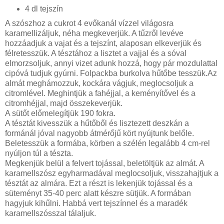
4 dl tejszín
A szószhoz a cukrot 4 evőkanál vízzel világosra
karamellizáljuk, néha megkeverjük. A tűzről levéve
hozzáadjuk a vajat és a tejszínt, alaposan elkeverjük és
félretesszük. A tésztához a lisztet a vajjal és a sóval
elmorzsoljuk, annyi vizet adunk hozzá, hogy pár mozdulattal
cipóvá tudjuk gyúrni. Folpackba burkolva hűtőbe tesszük.Az
almát meghámozzuk, kockára vágjuk, meglocsoljuk a
citromlével. Meghintjük a fahéjjal, a keményítővel és a
citromhéjjal, majd összekeverjük.
A sütőt előmelegítjük 190 fokra.
A tésztát kivesszük a hűtőből és lisztezett deszkán a
formánál jóval nagyobb átmérőjű kört nyújtunk belőle.
Beletesszük a formába, körben a szélén legalább 4 cm-rel
nyúljon túl a tészta.
Megkenjük belül a felvert tojással, beletöltjük az almát. A
karamellszósz egyharmadával meglocsoljuk, visszahajtjuk a
tésztát az almára. Ezt a részt is lekenjük tojással és a
süteményt 35-40 perc alatt készre sütjük. A formában
hagyjuk kihűlni. Habbá vert tejszínnel és a maradék
karamellszósszal tálaljuk.