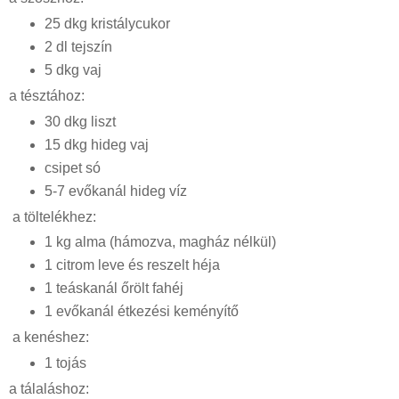
25 dkg kristálycukor
2 dl tejszín
5 dkg vaj
a tésztához:
30 dkg liszt
15 dkg hideg vaj
csipet só
5-7 evőkanál hideg víz
a töltelékhez:
1 kg alma (hámozva, magház nélkül)
1 citrom leve és reszelt héja
1 teáskanál őrölt fahéj
1 evőkanál étkezési keményítő
a kenéshez:
1 tojás
a tálaláshoz: