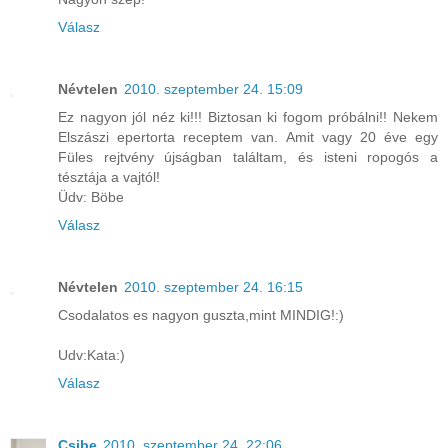
Válasz
Névtelen
2010. szeptember 24. 15:09
Ez nagyon jól néz ki!!! Biztosan ki fogom próbálni!! Nekem
Elszászi epertorta receptem van. Amit vagy 20 éve egy
Füles rejtvény újságban találtam, és isteni ropogós a
tésztája a vajtól!
Üdv: Böbe
Válasz
Névtelen
2010. szeptember 24. 16:15
Csodalatos es nagyon guszta,mint MINDIG!:)
Udv:Kata:)
Válasz
Csibe
2010. szeptember 24. 22:06