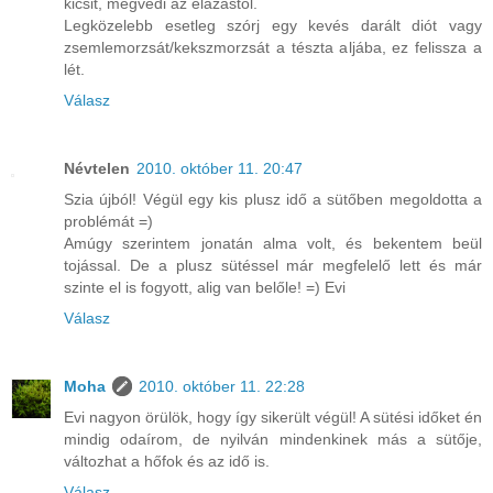
kicsit, megvédi az elázástól.
Legközelebb esetleg szórj egy kevés darált diót vagy
zsemlemorzsát/kekszmorzsát a tészta aljába, ez felissza a
lét.
Válasz
Névtelen
2010. október 11. 20:47
Szia újból! Végül egy kis plusz idő a sütőben megoldotta a
problémát =)
Amúgy szerintem jonatán alma volt, és bekentem beül
tojással. De a plusz sütéssel már megfelelő lett és már
szinte el is fogyott, alig van belőle! =) Evi
Válasz
Moha
2010. október 11. 22:28
Evi nagyon örülök, hogy így sikerült végül! A sütési időket én
mindig odaírom, de nyilván mindenkinek más a sütője,
változhat a hőfok és az idő is.
Válasz