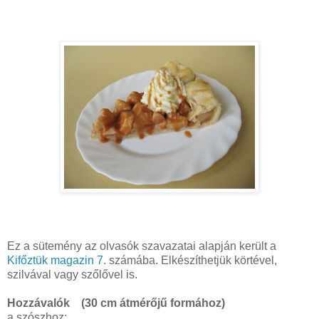
Ez a sütemény az olvasók szavazatai alapján került a
Kifőztük magazin 7.
számába. Elkészíthetjük körtével,
szilvával vagy szőlővel is.
Hozzávalók (30 cm átmérőjű formához)
a szószhoz: