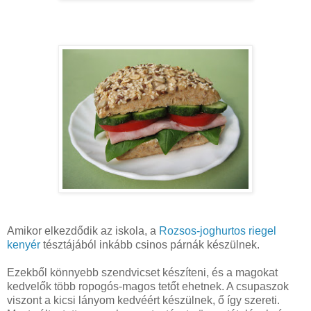
Amikor elkezdődik az iskola, a
Rozsos-joghurtos riegel
kenyér
tésztájából inkább csinos párnák készülnek.
Ezekből könnyebb szendvicset készíteni, és a magokat
kedvelők több ropogós-magos tetőt ehetnek. A csupaszok
viszont a kicsi lányom kedvéért készülnek, ő így szereti.