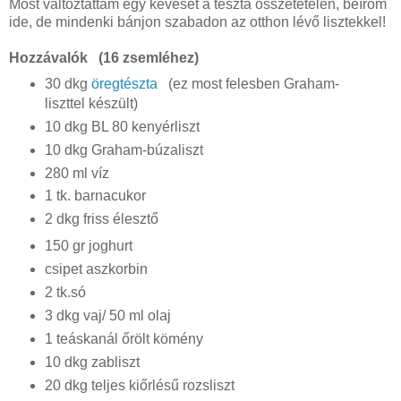
Most változtattam egy keveset a tészta összetételén, beírom
ide, de mindenki bánjon szabadon az otthon lévő lisztekkel!
Hozzávalók (16 zsemléhez)
30 dkg
öregtészta
(ez most felesben Graham-
liszttel készült)
10 dkg BL 80 kenyérliszt
10 dkg Graham-búzaliszt
280 ml víz
1 tk. barnacukor
2 dkg friss élesztő
150 gr joghurt
csipet aszkorbin
2 tk.só
3 dkg vaj/ 50 ml olaj
1 teáskanál őrölt kömény
10 dkg zabliszt
20 dkg teljes kiőrlésű rozsliszt