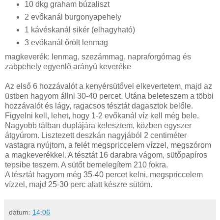
10 dkg graham búzaliszt
2 evőkanál burgonyapehely
1 kávéskanál sikér (elhagyható)
3 evőkanál őrölt lenmag
magkeverék: lenmag, szezámmag, napraforgómag és
zabpehely egyenlő arányú keveréke
Az első 6 hozzávalót a kenyérsütővel elkevertetem, majd az
üstben hagyom állni 30-40 percet. Utána beleteszem a többi
hozzávalót és lágy, ragacsos tésztát dagasztok belőle.
Figyelni kell, lehet, hogy 1-2 evőkanál víz kell még bele.
Nagyobb tálban duplájára kelesztem, közben egyszer
átgyúrom. Lisztezett deszkán nagyjából 2 centiméter
vastagra nyújtom, a felét megspriccelem vízzel, megszórom
a magkeverékkel. A tésztát 16 darabra vágom, sütőpapíros
tepsibe teszem. A sütőt bemelegítem 210 fokra.
A tésztát hagyom még 35-40 percet kelni, megspriccelem
vízzel, majd 25-30 perc alatt készre sütöm.
dátum:
14:06