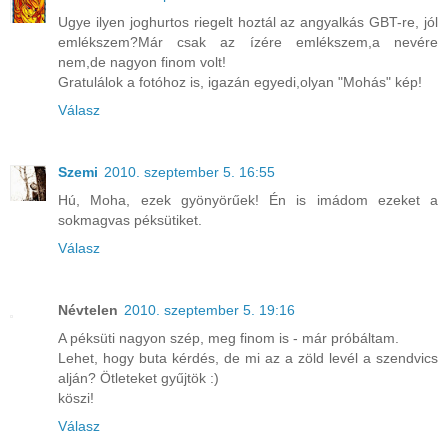
Ugye ilyen joghurtos riegelt hoztál az angyalkás GBT-re, jól
emlékszem?Már csak az ízére emlékszem,a nevére
nem,de nagyon finom volt!
Gratulálok a fotóhoz is, igazán egyedi,olyan "Mohás" kép!
Válasz
Szemi
2010. szeptember 5. 16:55
Hú, Moha, ezek gyönyörűek! Én is imádom ezeket a
sokmagvas péksütiket.
Válasz
Névtelen
2010. szeptember 5. 19:16
A péksüti nagyon szép, meg finom is - már próbáltam.
Lehet, hogy buta kérdés, de mi az a zöld levél a szendvics
alján? Ötleteket gyűjtök :)
köszi!
Válasz