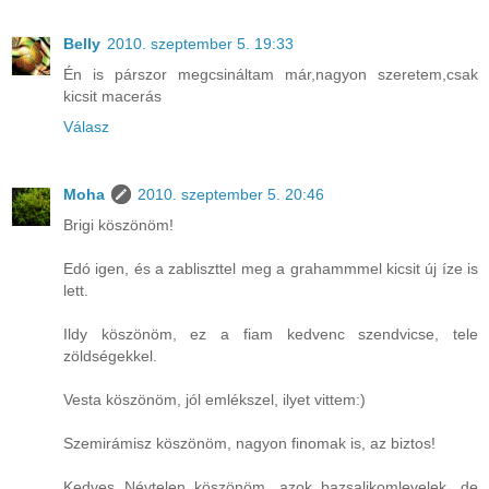
Belly
2010. szeptember 5. 19:33
Én is párszor megcsináltam már,nagyon szeretem,csak
kicsit macerás
Válasz
Moha
2010. szeptember 5. 20:46
Brigi köszönöm!
Edó igen, és a zabliszttel meg a grahammmel kicsit új íze is
lett.
Ildy köszönöm, ez a fiam kedvenc szendvicse, tele
zöldségekkel.
Vesta köszönöm, jól emlékszel, ilyet vittem:)
Szemirámisz köszönöm, nagyon finomak is, az biztos!
Kedves Névtelen köszönöm, azok bazsalikomlevelek, de