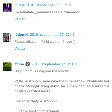
mirela
2010. szeptember 17. 17:15
Ce bunatate,,,mmmm.O seara frumoasa!
Válasz
lúdanyó
2010. szeptember 17. 17:41
Fantasztikusan néz ki a süteményed :)
Válasz
Moha
2010. szeptember 17. 19:01
Brigi tudom, és nagyon köszönöm!
Vesta köszönöm, nem nevezném nehéznek, inkább idő kell
hozzá. Mondjuk főleg akkor, ha a marcipánt és a lekvárt is
házilag készíted hozzá.
Családi tűzhely köszönöm!
Lúdanyó köszönöm szépen!