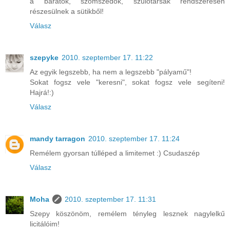
a barátok, szomszédok, szülőtársak rendszeresen
részesülnek a sütikből!
Válasz
szepyke
2010. szeptember 17. 11:22
Az egyik legszebb, ha nem a legszebb "pályamű"!
Sokat fogsz vele "keresni", sokat fogsz vele segíteni!
Hajrá!:)
Válasz
mandy tarragon
2010. szeptember 17. 11:24
Remélem gyorsan túlléped a limitemet :) Csudaszép
Válasz
Moha
2010. szeptember 17. 11:31
Szepy köszönöm, remélem tényleg lesznek nagylelkű
licitálóim!