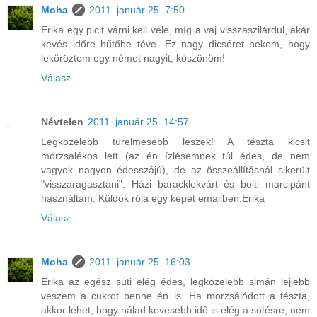
Moha
2011. január 25. 7:50
Erika egy picit várni kell vele, míg a vaj visszaszilárdul, akár
kevés időre hűtőbe téve. Ez nagy dicséret nekem, hogy
leköröztem egy német nagyit, köszönöm!
Válasz
Névtelen
2011. január 25. 14:57
Legközelebb türelmesebb leszek! A tészta kicsit
morzsalékos lett (az én ízlésemnek túl édes, de nem
vagyok nagyon édesszájú), de az összeállításnál sikerült
"visszaragasztani". Házi baracklekvárt és bolti marcipánt
használtam. Küldök róla egy képet emailben.Erika
Válasz
Moha
2011. január 25. 16:03
Erika az egész süti elég édes, legközelebb simán lejjebb
veszem a cukrot benne én is. Ha morzsálódott a tészta,
akkor lehet, hogy nálad kevesebb idő is elég a sütésre, nem