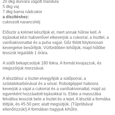
20 dkg durvára vágott mandula
5 dkg vaj
7 dkg barna nádcukor
a díszítéshez:
cukrozott narancshéj
Először a krémet készítjük el, mert annak hűlnie kell. A
tojásokat kézi habverővel elkeverjük a cukorral, a liszttel, a
vaníliakivonattal és a puha vajjal. Gőz fölött folytonosan
kevergetve besűrítjük. Vízfürdőben kihűtjük, majd hűtőbe
tesszük legalább 1 órára.
A sütőt bekapcsoljuk 180 fokra. A formát kivajazzuk, és
megszórjuk morzsával.
A tésztához a lisztet elvegyítjük a sütőporral, a
szódabikarbónával és a sóval. Robotgéppel habosra
keverjük a vajat a cukorral és a vaníliakivonattal, majd az
egyenként hozzáadott tojásokkal is. Ebbe a masszába
felváltva tesszük bele a lisztet és a tejet. A tésztát a formába
töltjük, és 45-50 perc alatt megsütjük. (Tűpróbával
ellenőrizzük!) A formában hagyjuk kihűlni.