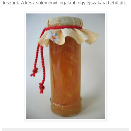
teszünk. A kész süteményt legalább egy éjszakára behűtjük.