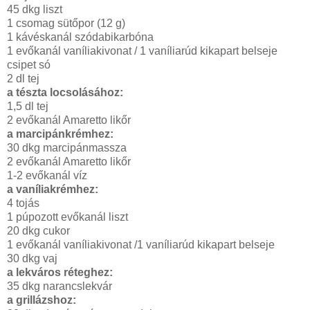
45 dkg liszt
1 csomag sütőpor (12 g)
1 kávéskanál szódabikarbóna
1 evőkanál vaníliakivonat / 1 vaníliarúd kikapart belseje
csipet só
2 dl tej
a tészta locsolásához:
1,5 dl tej
2 evőkanál Amaretto likőr
a marcipánkrémhez:
30 dkg marcipánmassza
2 evőkanál Amaretto likőr
1-2 evőkanál víz
a vaníliakrémhez:
4 tojás
1 púpozott evőkanál liszt
20 dkg cukor
1 evőkanál vaníliakivonat /1 vaníliarúd kikapart belseje
30 dkg vaj
a lekváros réteghez:
35 dkg narancslekvár
a grillázshoz: