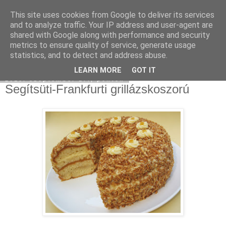
This site uses cookies from Google to deliver its services
Moha Konyha
and to analyze traffic. Your IP address and user-agent are
shared with Google along with performance and security
metrics to ensure quality of service, generate usage
statistics, and to detect and address abuse.
▼
LEARN MORE
GOT IT
2010. szeptember 17., péntek
Segítsüti-Frankfurti grillázskoszorú