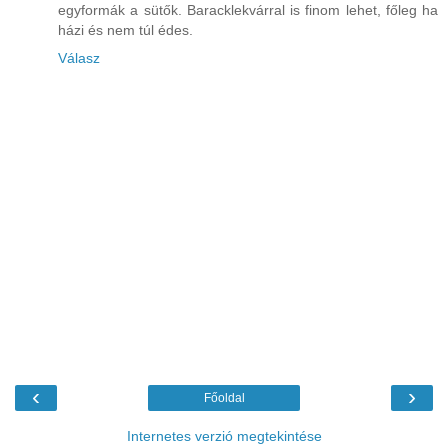
egyformák a sütők. Baracklekvárral is finom lehet, főleg ha
házi és nem túl édes.
Válasz
‹
›
Főoldal
Internetes verzió megtekintése