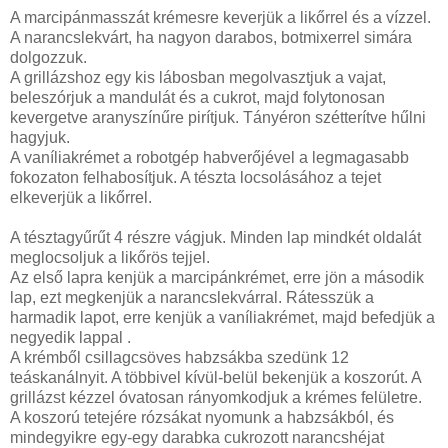
A marcipánmasszát krémesre keverjük a likőrrel és a vízzel.
A narancslekvárt, ha nagyon darabos, botmixerrel simára
dolgozzuk.
A grillázshoz egy kis lábosban megolvasztjuk a vajat,
beleszórjuk a mandulát és a cukrot, majd folytonosan
kevergetve aranyszínűre pirítjuk. Tányéron szétterítve hűlni
hagyjuk.
A vaníliakrémet a robotgép habverőjével a legmagasabb
fokozaton felhabosítjuk. A tészta locsolásához a tejet
elkeverjük a likőrrel.
A tésztagyűrűt 4 részre vágjuk. Minden lap mindkét oldalát
meglocsoljuk a likőrös tejjel.
Az első lapra kenjük a marcipánkrémet, erre jön a második
lap, ezt megkenjük a narancslekvárral. Rátesszük a
harmadik lapot, erre kenjük a vaníliakrémet, majd befedjük a
negyedik lappal .
A krémből csillagcsöves habzsákba szedünk 12
teáskanálnyit. A többivel kívül-belül bekenjük a koszorút. A
grillázst kézzel óvatosan rányomkodjuk a krémes felületre.
A koszorú tetejére rózsákat nyomunk a habzsákból, és
mindegyikre egy-egy darabka cukrozott narancshéjat