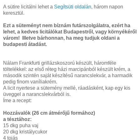
A sütire licitálni lehet a
Segítsüti oldalán
, három napon
keresztül.
Ezt a süteményt nem bíznám futárszolgálatra, ezért ha
lehet, a kedves licitálókat Budapestről, vagy környékéről
várom! Illetve bárhonnan, ha meg tudjuk oldani a
budapesti átadást.
Nálam Frankfurti grillázskoszorú készült, háromféle
töltelékkel: az első réteg házi marcipánból készült krém, a
második szintén saját készítésű narancslekvár, a harmadik
pedig finom vaníliakrém.
A licit nyertese a sütemény mellé, ráadásként, kap egy kis
üveggel a narancslekvárból is.
Íme a recept:
Hozzávalók (26 cm átmérőjű formához)
a tésztához:
15 dkg puha vaj
20 dkg kristálycukor
4 tojás