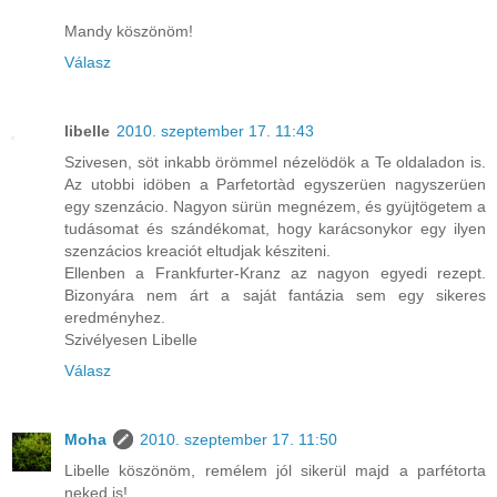
Mandy köszönöm!
Válasz
libelle
2010. szeptember 17. 11:43
Szivesen, söt inkabb örömmel nézelödök a Te oldaladon is.
Az utobbi idöben a Parfetortàd egyszerüen nagyszerüen
egy szenzácio. Nagyon sürün megnézem, és gyüjtögetem a
tudásomat és szándékomat, hogy karácsonykor egy ilyen
szenzácios kreaciót eltudjak késziteni.
Ellenben a Frankfurter-Kranz az nagyon egyedi rezept.
Bizonyára nem árt a saját fantázia sem egy sikeres
eredményhez.
Szivélyesen Libelle
Válasz
Moha
2010. szeptember 17. 11:50
Libelle köszönöm, remélem jól sikerül majd a parfétorta
neked is!