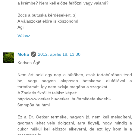
a krémbe? Nem kell előtte felfőzni vagy valami?
Bocs a butuska kérdésekért. :(
A válaszokat előre is köszönöm!
Ági
Válasz
Moha
2012. április 18. 13:30
Kedves Ági!
Nem árt neki egy nap a hűtőben, csak tortabúrában tedd
be, vagy nagyon alaposan betakarva alufóliával a
tortaformát. Így nem szívja magába a szagokat.
A Zselatin fixről itt találsz képet:
http://www.oetker.hu/oetker_hu/html/default/debi-
6mmp3a.hu.html
Ez a Dr. Oetker terméke, nagyon jó, nem kell melegíteni,
gyorsan lehet vele dolgozni, arra figyelj, hogy mindig a
cukor nélkül kell először elkeverni, de ezt így írom le a
receptben is.