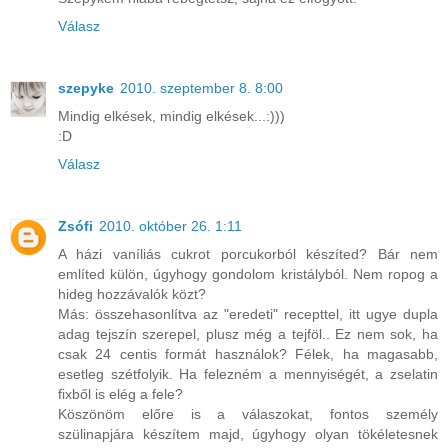
Válasz
szepyke
2010. szeptember 8. 8:00
Mindig elkések, mindig elkések...:)))
:D
Válasz
Zsófi
2010. október 26. 1:11
A házi vaníliás cukrot porcukorból készíted? Bár nem
említed külön, úgyhogy gondolom kristályból. Nem ropog a
hideg hozzávalók közt?
Más: összehasonlítva az "eredeti" recepttel, itt ugye dupla
adag tejszín szerepel, plusz még a tejföl.. Ez nem sok, ha
csak 24 centis formát használok? Félek, ha magasabb,
esetleg szétfolyik. Ha felezném a mennyiségét, a zselatin
fixből is elég a fele?
Köszönöm előre is a válaszokat, fontos személy
szülinapjára készítem majd, úgyhogy olyan tökéletesnek