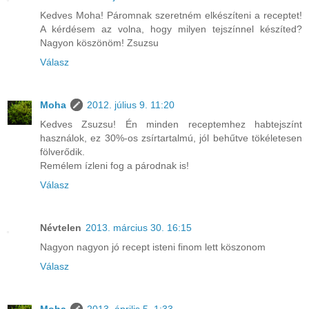
Kedves Moha! Páromnak szeretném elkészíteni a receptet!
A kérdésem az volna, hogy milyen tejszínnel készíted?
Nagyon köszönöm! Zsuzsu
Válasz
Moha
2012. július 9. 11:20
Kedves Zsuzsu! Én minden receptemhez habtejszínt
használok, ez 30%-os zsírtartalmú, jól behűtve tökéletesen
fölverődik.
Remélem ízleni fog a párodnak is!
Válasz
Névtelen
2013. március 30. 16:15
Nagyon nagyon jó recept isteni finom lett köszonom
Válasz
Moha
2013. április 5. 1:33