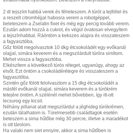
2 dl tejszínt habbá verek és félreteszem. A túrót a tejföllel és
a reszelt citromhéjjal habosra verem a robotgéppel,
beleteszem a Zselatin fixet és még egy percig tovább verem.
Ezután adom hozzá a cukrot, és végül óvatosan elvegyítem
a tejszínhabbal. Ráöntöm a kekszes alapra és visszateszem
a fagyasztóba.
Gőz fölött megolvasztok 10 dkg étcsokoládét egy evőkanál
olajjal, simára keverem és a megszilárdult túróra simítom.
Mehet vissza a fagyasztóba.
Elkészítem a következő túrós réteget, ugyanúgy, ahogy az
elsőt. Ezt öntöm a csokoládérétegre és visszateszem a
fagyasztóba.
Szintén gőz fölött felolvasztom a 15 dkg étcsokoládét a
másfél evőkanál olajjal, simára keverem és a túrókrém
tetejére öntöm. A szélénél mehet bővebben, így itt-ott
lecsurog egy kicsit.
Néhány pillanat alatt megszilárdul a jéghideg túrókrémen,
ezután tálalhatom is. Türelmesebb családtagok esetén
beteszem a sima hűtőbe még 30 percre, illetve a maradékot
is ott tárolom.
Ha valaki nem siet ennyire, akkor a sima hűtőben is