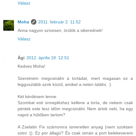
Válasz
Moha
2011. február 2. 11:52
Anna nagyon szívesen, örülök a sikerednek!
Válasz
Ági
2012. április 18. 12:51
Kedves Moha!
Szeretném megcsinálni a tortádat, mert magasan ez a
leggusztább azok közül, amiket a neten találni. :)
Két kérdésem lenne:
Szombat esti ünnepléshez kellene a torta, de nekem csak
péntek este lesz időm megcsinálni. Nem ártok neki, ha egy
napot a hűtőben tartom?
A Zselatin Fix számomra ismeretlen anyag (nem szoktam
sütni :(). Ez por állagú? És csak simán a port belekeverem