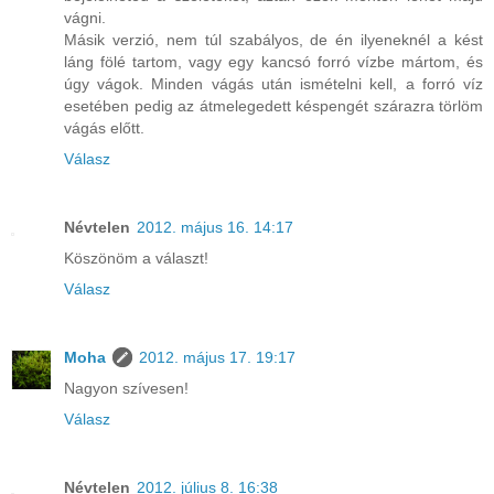
vágni.
Másik verzió, nem túl szabályos, de én ilyeneknél a kést
láng fölé tartom, vagy egy kancsó forró vízbe mártom, és
úgy vágok. Minden vágás után ismételni kell, a forró víz
esetében pedig az átmelegedett késpengét szárazra törlöm
vágás előtt.
Válasz
Névtelen
2012. május 16. 14:17
Köszönöm a választ!
Válasz
Moha
2012. május 17. 19:17
Nagyon szívesen!
Válasz
Névtelen
2012. július 8. 16:38