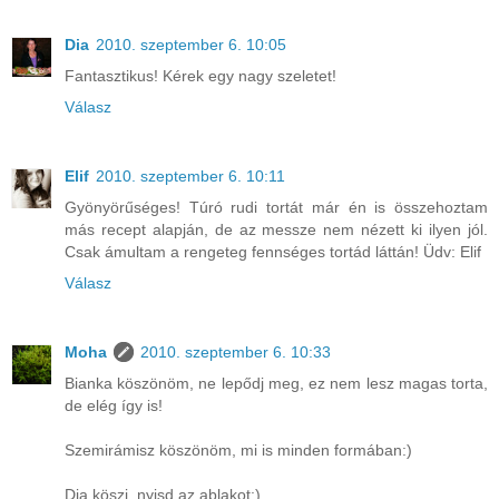
Dia
2010. szeptember 6. 10:05
Fantasztikus! Kérek egy nagy szeletet!
Válasz
Elif
2010. szeptember 6. 10:11
Gyönyörűséges! Túró rudi tortát már én is összehoztam
más recept alapján, de az messze nem nézett ki ilyen jól.
Csak ámultam a rengeteg fennséges tortád láttán! Üdv: Elif
Válasz
Moha
2010. szeptember 6. 10:33
Bianka köszönöm, ne lepődj meg, ez nem lesz magas torta,
de elég így is!
Szemirámisz köszönöm, mi is minden formában:)
Dia köszi, nyisd az ablakot:)