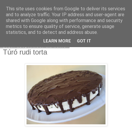
This site uses cookies from Google to deliver its services
Moha Konyha
and to analyze traffic. Your IP address and user-agent are
shared with Google along with performance and security
metrics to ensure quality of service, generate usage
statistics, and to detect and address abuse.
▼
LEARN MORE
GOT IT
2010. szeptember 6., hétfő
Túró rudi torta