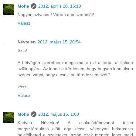
Moha
2012. április 20. 16:19
Nagyon szívesen! Várom a beszámolót!
Válasz
Névtelen
2012. május 15. 20:54
Szia!
A hétvégén szeretném megcsinálni ezt a tortát a kisfiam
szülinapjára. Az lenne a kérdésem, hogy hogyan lehet ilyen
szépen vágni, hogy a csoki ne töredezzen szét?
köszi!
Válasz
Moha
2012. május 16. 1:00
Kedves Névtelen! A csokoládébevonat teljes
megszilárdulása előtt egy késsel vékonyan bekarcolva
bejelölheted a szeleteket, aztán ezek mentén lehet majd