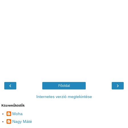
‹
›
Főoldal
Internetes verzió megtekintése
Közreműködők
Moha
Nagy Máté