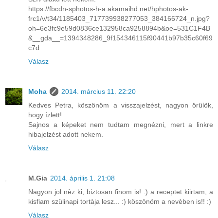
https://fbcdn-sphotos-h-a.akamaihd.net/hphotos-ak-
frc1/v/t34/1185403_717739938277053_384166724_n.jpg?
oh=6e3fc9e59d0836ce132958ca9258894b&oe=531C1F4B
&__gda__=1394348286_9f154346115f90441b97b35c60f69
c7d
Válasz
Moha
2014. március 11. 22:20
Kedves Petra, köszönöm a visszajelzést, nagyon örülök,
hogy ízlett!
Sajnos a képeket nem tudtam megnézni, mert a linkre
hibajelzést adott nekem.
Válasz
M.Gia
2014. április 1. 21:08
Nagyon jol nèz ki, biztosan finom is! :) a receptet kiirtam, a
kisfiam szülinapi tortàja lesz... :) köszönöm a nevèben is!! :)
Válasz