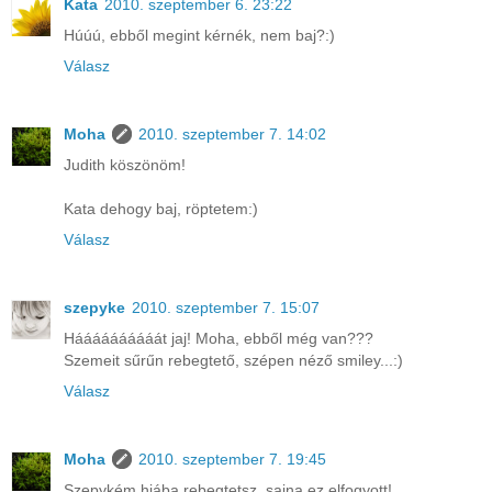
Kata
2010. szeptember 6. 23:22
Húúú, ebből megint kérnék, nem baj?:)
Válasz
Moha
2010. szeptember 7. 14:02
Judith köszönöm!
Kata dehogy baj, röptetem:)
Válasz
szepyke
2010. szeptember 7. 15:07
Háááááááááát jaj! Moha, ebből még van???
Szemeit sűrűn rebegtető, szépen néző smiley...:)
Válasz
Moha
2010. szeptember 7. 19:45
Szepykém hiába rebegtetsz, sajna ez elfogyott!