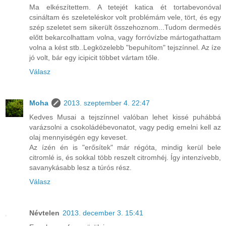
Ma elkészítettem. A tetejét katica ét tortabevonóval
csináltam és szeleteléskor volt problémám vele, tört, és egy
szép szeletet sem sikerült összehoznom...Tudom dermedés
előtt bekarcolhattam volna, vagy forróvízbe mártogathattam
volna a kést stb..Legközelebb "bepuhítom" tejszínnel. Az íze
jó volt, bár egy icipicit többet vártam tőle.
Válasz
Moha
2013. szeptember 4. 22:47
Kedves Musai a tejszínnel valóban lehet kissé puhábbá
varázsolni a csokoládébevonatot, vagy pedig emelni kell az
olaj mennyiségén egy keveset.
Az ízén én is "erősítek" már régóta, mindig kerül bele
citromlé is, és sokkal több reszelt citromhéj. Így intenzívebb,
savanykásabb lesz a túrós rész.
Válasz
Névtelen
2013. december 3. 15:41