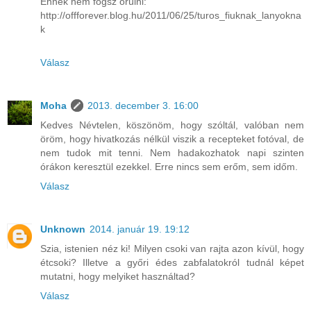
Ennek nem fogsz örülni:
http://offforever.blog.hu/2011/06/25/turos_fiuknak_lanyokna
k
Válasz
Moha
2013. december 3. 16:00
Kedves Névtelen, köszönöm, hogy szóltál, valóban nem
öröm, hogy hivatkozás nélkül viszik a recepteket fotóval, de
nem tudok mit tenni. Nem hadakozhatok napi szinten
órákon keresztül ezekkel. Erre nincs sem erőm, sem időm.
Válasz
Unknown
2014. január 19. 19:12
Szia, istenien néz ki! Milyen csoki van rajta azon kívül, hogy
étcsoki? Illetve a győri édes zabfalatokról tudnál képet
mutatni, hogy melyiket használtad?
Válasz