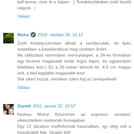
kell lennie, mint itt a képen. :) Tortakészítésben totál kezdő
vagyok. :/
Válasz
Moha
2010. október 26. 15:12
Zsófi kristálycukorban állnak a vaníliarudak, de ilyen
esetekben a kávédarálóval meg szoktam őrölni.
Ne változtass semmilyen mennyiségen, a 24-es formában
egy kicsivel magasabb tortát fogsz kapni, és ugyanolyan
tökéletes lesz:) Ez a 26-osban készült kb. 4-5 cm magas
volt, a tiéd legalább magasabb lesz!
Sok sikert hozzá, remélem ízleni fog az ünnepeltnek!
Válasz
Zuzmó
2011. január 22. 15:57
Kedves Moha! Köszönöm az expressz receptet,
elkészítettem minitorták formájában.
Egy 12 darabos muffinformát használtam, így elég volt a
hozzávalók fele. Szuper lett!