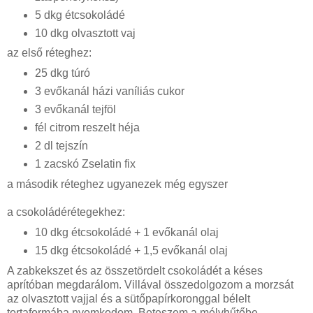
5 dkg étcsokoládé
10 dkg olvasztott vaj
az első réteghez:
25 dkg túró
3 evőkanál házi vaníliás cukor
3 evőkanál tejföl
fél citrom reszelt héja
2 dl tejszín
1 zacskó Zselatin fix
a második réteghez ugyanezek még egyszer
a csokoládérétegekhez:
10 dkg étcsokoládé + 1 evőkanál olaj
15 dkg étcsokoládé + 1,5 evőkanál olaj
A zabkekszet és az összetördelt csokoládét a késes
aprítóban megdarálom. Villával összedolgozom a morzsát
az olvasztott vajjal és a sütőpapírkoronggal bélelt
tortaformába nyomkodom. Beteszem a mélyhűtőbe.