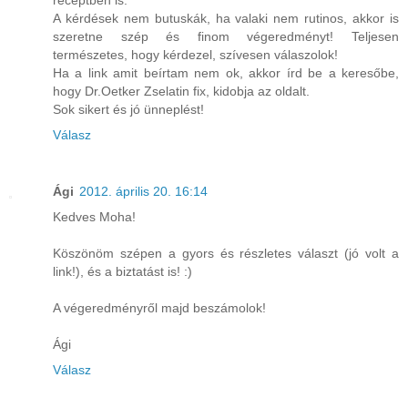
A kérdések nem butuskák, ha valaki nem rutinos, akkor is
szeretne szép és finom végeredményt! Teljesen
természetes, hogy kérdezel, szívesen válaszolok!
Ha a link amit beírtam nem ok, akkor írd be a keresőbe,
hogy Dr.Oetker Zselatin fix, kidobja az oldalt.
Sok sikert és jó ünneplést!
Válasz
Ági
2012. április 20. 16:14
Kedves Moha!
Köszönöm szépen a gyors és részletes választ (jó volt a
link!), és a biztatást is! :)
A végeredményről majd beszámolok!
Ági
Válasz