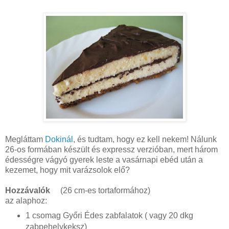
Megláttam
Dokinál
, és tudtam, hogy ez kell nekem! Nálunk
26-os formában készült és expressz verzióban, mert három
édességre vágyó gyerek leste a vasárnapi ebéd után a
kezemet, hogy mit varázsolok elő?
Hozzávalók
(26 cm-es tortaformához)
az alaphoz:
1 csomag Győri Édes zabfalatok ( vagy 20 dkg
zabpehelykeksz)