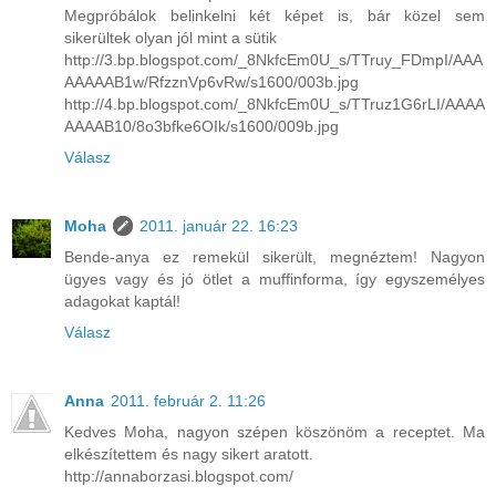
Megpróbálok belinkelni két képet is, bár közel sem
sikerültek olyan jól mint a sütik
http://3.bp.blogspot.com/_8NkfcEm0U_s/TTruy_FDmpI/AAA
AAAAAB1w/RfzznVp6vRw/s1600/003b.jpg
http://4.bp.blogspot.com/_8NkfcEm0U_s/TTruz1G6rLI/AAAA
AAAAB10/8o3bfke6OIk/s1600/009b.jpg
Válasz
Moha
2011. január 22. 16:23
Bende-anya ez remekül sikerült, megnéztem! Nagyon
ügyes vagy és jó ötlet a muffinforma, így egyszemélyes
adagokat kaptál!
Válasz
Anna
2011. február 2. 11:26
Kedves Moha, nagyon szépen köszönöm a receptet. Ma
elkészítettem és nagy sikert aratott.
http://annaborzasi.blogspot.com/