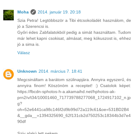
Moha
2014. január 19. 20:18
Szia Petra! Legtöbbször a Tibi étcsokoládét használom, de
jó a Szerencsi is.
Győri édes Zabfalatokból pedig a simát használtam. Tudom
már lehet kapni csokisat, almásat, meg kókuszost is, ehhez
jó a sima is.
Válasz
Unknown
2014. március 7. 18:41
Megcsináltam a barátom szülinapjára. Annyira egyszerű, és
annyira finom! Köszönöm a receptet! :) Csatolok képet:
https://fbcdn-sphotos-h-a.akamaihd.net/hphotos-ak-
prn2/v/t34/10001460_717739788277068_1724917102_n.jp
g?
oh=52e6441ca98c146f2d9b99d72a119c61&oe=531BD2B4
&__gda__=1394325690_62f131cb2d750253c18344b3d7e4
90df
Szív alakú lett nekem.