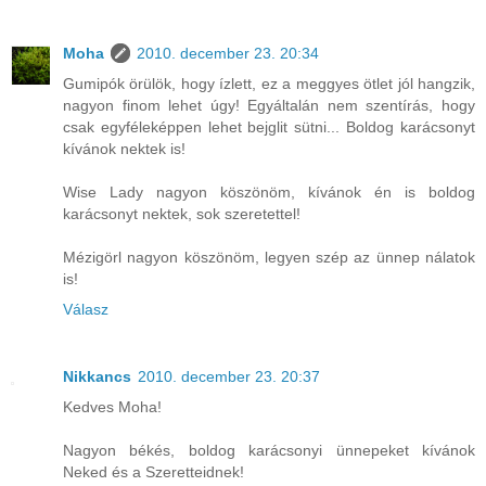
Moha
2010. december 23. 20:34
Gumipók örülök, hogy ízlett, ez a meggyes ötlet jól hangzik,
nagyon finom lehet úgy! Egyáltalán nem szentírás, hogy
csak egyféleképpen lehet bejglit sütni... Boldog karácsonyt
kívánok nektek is!
Wise Lady nagyon köszönöm, kívánok én is boldog
karácsonyt nektek, sok szeretettel!
Mézigörl nagyon köszönöm, legyen szép az ünnep nálatok
is!
Válasz
Nikkancs
2010. december 23. 20:37
Kedves Moha!
Nagyon békés, boldog karácsonyi ünnepeket kívánok
Neked és a Szeretteidnek!