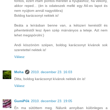
fontos, ezért írtam pontos méretet a nyújtáshoz, ha vékony,
akkor reped... (én is odateszek mellé egy A4-es lapot és
nem nyújtom annál nagyobbra)
Boldog karácsonyt nektek is!
Beáta a leírásban benne van, a kétszeri kenéstől és
pihentetéstől lesz ilyen szép márványos a teteje. Azt nem
lehet megspórolni:)
Andi köszönöm szépen, boldog karácsonyt kívánok sok
szeretettel nektek is!
Válasz
Moha
2010. december 23. 16:03
Ditta, boldog karácsonyt kívánok nektek én is!
Válasz
GumiPók
2010. december 23. 19:05
Én ma sütöttem meg. Nálunk annyiban különleges a