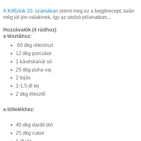
A Kifőztük 10. számában
jelent meg ez a bejglirecept, talán
még jól jön valakinek, így az utolsó pillanatban...
Hozzávalók
(4 rúdhoz)
a tésztához:
60 dkg rétesliszt
12 dkg porcukor
1 kávéskanál só
25 dkg puha vaj
2 tojás
1-1,5 dl tej
2 dkg élesztő
a töltelékhez:
40 dkg darált dió
25 dkg cukor