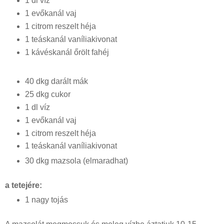
1 dl víz
1 evőkanál vaj
1 citrom reszelt héja
1 teáskanál vaníliakivonat
1 kávéskanál őrölt fahéj
40 dkg darált mák
25 dkg cukor
1 dl víz
1 evőkanál vaj
1 citrom reszelt héja
1 teáskanál vaníliakivonat
30 dkg mazsola (elmaradhat)
a tetejére:
1 nagy tojás