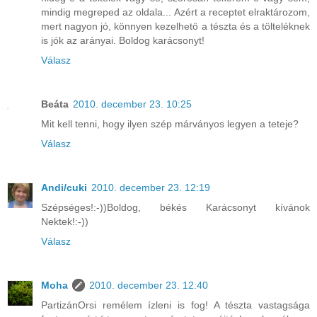
mindig megreped az oldala... Azért a receptet elraktározom,
mert nagyon jó, könnyen kezelhetö a tészta és a tölteléknek
is jók az arányai. Boldog karácsonyt!
Válasz
Beáta
2010. december 23. 10:25
Mit kell tenni, hogy ilyen szép márványos legyen a teteje?
Válasz
Andi/cuki
2010. december 23. 12:19
Szépséges!:-))Boldog, békés Karácsonyt kívánok
Nektek!:-))
Válasz
Moha
2010. december 23. 12:40
PartizánOrsi remélem ízleni is fog! A tészta vastagsága