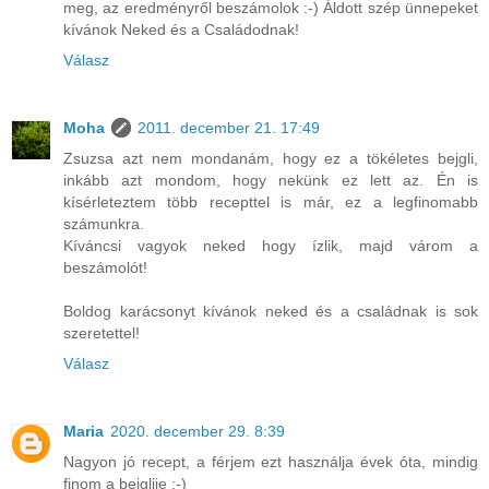
meg, az eredményről beszámolok :-) Áldott szép ünnepeket
kívánok Neked és a Családodnak!
Válasz
Moha
2011. december 21. 17:49
Zsuzsa azt nem mondanám, hogy ez a tökéletes bejgli,
inkább azt mondom, hogy nekünk ez lett az. Én is
kísérleteztem több recepttel is már, ez a legfinomabb
számunkra.
Kíváncsi vagyok neked hogy ízlik, majd várom a
beszámolót!
Boldog karácsonyt kívánok neked és a családnak is sok
szeretettel!
Válasz
Maria
2020. december 29. 8:39
Nagyon jó recept, a férjem ezt használja évek óta, mindig
finom a bejglije :-)