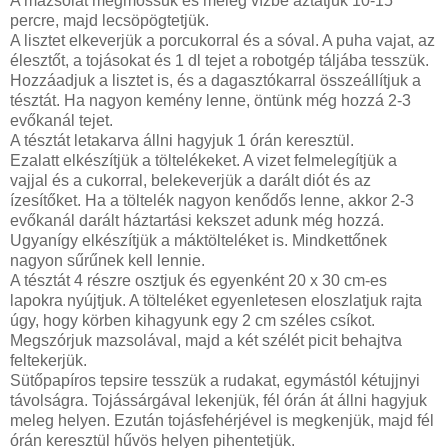
A mazsolát megmossuk és meleg vízbe áztatjuk 10-15
percre, majd lecsöpögtetjük.
A lisztet elkeverjük a porcukorral és a sóval. A puha vajat, az
élesztőt, a tojásokat és 1 dl tejet a robotgép táljába tesszük.
Hozzáadjuk a lisztet is, és a dagasztókarral összeállítjuk a
tésztát. Ha nagyon kemény lenne, öntünk még hozzá 2-3
evőkanál tejet.
A tésztát letakarva állni hagyjuk 1 órán keresztül.
Ezalatt elkészítjük a töltelékeket. A vizet felmelegítjük a
vajjal és a cukorral, belekeverjük a darált diót és az
ízesítőket. Ha a töltelék nagyon kenődős lenne, akkor 2-3
evőkanál darált háztartási kekszet adunk még hozzá.
Ugyanígy elkészítjük a máktölteléket is. Mindkettőnek
nagyon sűrűnek kell lennie.
A tésztát 4 részre osztjuk és egyenként 20 x 30 cm-es
lapokra nyújtjuk. A tölteléket egyenletesen eloszlatjuk rajta
úgy, hogy körben kihagyunk egy 2 cm széles csíkot.
Megszórjuk mazsolával, majd a két szélét picit behajtva
feltekerjük.
Sütőpapíros tepsire tesszük a rudakat, egymástól kétujjnyi
távolságra. Tojássárgával lekenjük, fél órán át állni hagyjuk
meleg helyen. Ezután tojásfehérjével is megkenjük, majd fél
órán keresztül hűvös helyen pihentetjük.