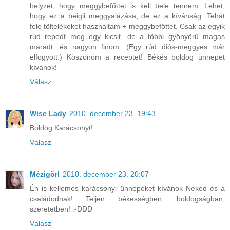
helyzet, hogy meggybefőttet is kell bele tennem. Lehet,
hogy ez a beigli meggyalázása, de ez a kívánság. Tehát
fele töltelékeket használtam + meggybefőttet. Csak az egyik
rúd repedt meg egy kicsit, de a többi gyönyörű magas
maradt, és nagyon finom. (Egy rúd diós-meggyes már
elfogyott.) Köszönöm a receptet! Békés boldog ünnepet
kívánok!
Válasz
Wise Lady
2010. december 23. 19:43
Boldog Karácsonyt!
Válasz
Mézigörl
2010. december 23. 20:07
Én is kellemes karácsonyi ünnepeket kívánok Neked és a
családodnak! Teljen békességben, boldogságban,
szeretetben! :-DDD
Válasz