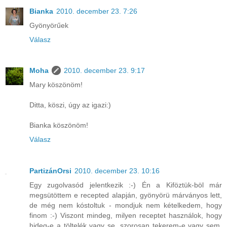
Bianka
2010. december 23. 7:26
Gyönyörűek
Válasz
Moha
2010. december 23. 9:17
Mary köszönöm!
Ditta, köszi, úgy az igazi:)
Bianka köszönöm!
Válasz
PartizánOrsi
2010. december 23. 10:16
Egy zugolvasód jelentkezik :-) Én a Kiföztük-böl már
megsütöttem e recepted alapján, gyönyörü márványos lett,
de még nem kóstoltuk - mondjuk nem kételkedem, hogy
finom :-) Viszont mindeg, milyen receptet használok, hogy
hideg-e a töltelék vagy se, szorosan tekerem-e vagy sem,