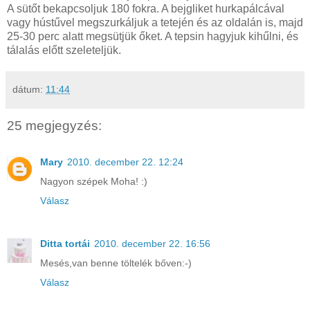
A sütőt bekapcsoljuk 180 fokra. A bejgliket hurkapálcával
vagy hústűvel megszurkáljuk a tetején és az oldalán is, majd
25-30 perc alatt megsütjük őket. A tepsin hagyjuk kihűlni, és
tálalás előtt szeleteljük.
dátum:
11:44
25 megjegyzés:
Mary
2010. december 22. 12:24
Nagyon szépek Moha! :)
Válasz
Ditta tortái
2010. december 22. 16:56
Mesés,van benne töltelék bőven:-)
Válasz